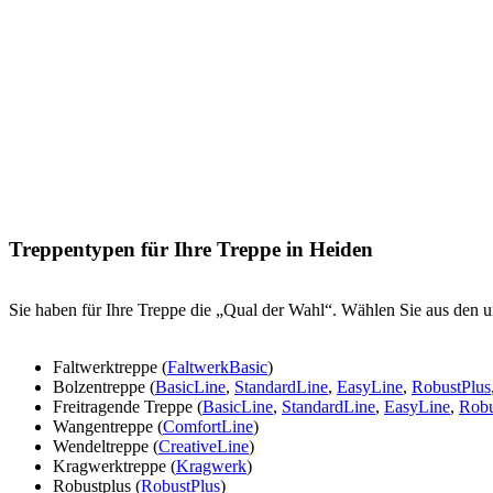
Treppentypen für Ihre Treppe in Heiden
Sie haben für Ihre Treppe die „Qual der Wahl“. Wählen Sie aus den u
Faltwerktreppe (
FaltwerkBasic
)
Bolzentreppe (
BasicLine
,
StandardLine
,
EasyLine
,
RobustPlus
Freitragende Treppe (
BasicLine
,
StandardLine
,
EasyLine
,
Robu
Wangentreppe (
ComfortLine
)
Wendeltreppe (
CreativeLine
)
Kragwerktreppe (
Kragwerk
)
Robustplus (
RobustPlus
)