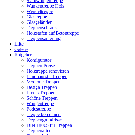
Stahlwangentreppe
Wangentreppe Holz
Wendeltreppe
Glastreppe
Glasgeländer
Treppenschrank
Holzstufen auf Betontreppe
Treppensanierung
Lifte
Galerie
Ratgeber
Konfigurator
Treppen Preise
Holztreppe renovieren
Landhausstil Treppen
Moderne Treppen
Design Treppen
Luxus Treppen
Schöne Treppen
Wangentreppe
Podesttreppe
Treppe berechnen
Treppengrundrisse
DIN 18065 für Treppen
Treppenarten