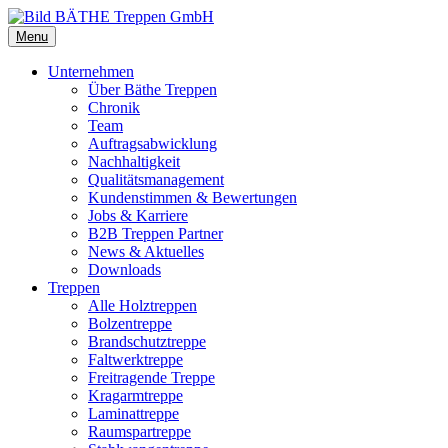
Menu
Unternehmen
Über Bäthe Treppen
Chronik
Team
Auftragsabwicklung
Nachhaltigkeit
Qualitätsmanagement
Kundenstimmen & Bewertungen
Jobs & Karriere
B2B Treppen Partner
News & Aktuelles
Downloads
Treppen
Alle Holztreppen
Bolzentreppe
Brandschutztreppe
Faltwerktreppe
Freitragende Treppe
Kragarmtreppe
Laminattreppe
Raumspartreppe