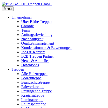
Menu
Unternehmen
Über Bäthe Treppen
Chronik
Team
Auftragsabwicklung
Nachhaltigkeit
Qualitätsmanagement
Kundenstimmen & Bewertungen
Jobs & Karriere
B2B Treppen Partner
News & Aktuelles
Downloads
Treppen
Alle Holztreppen
Bolzentreppe
Brandschutztreppe
Faltwerktreppe
Freitragende Treppe
Kragarmtreppe
Laminattreppe
Raumspartreppe