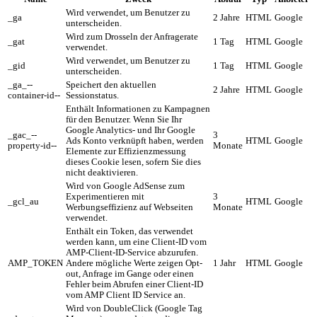
Wird verwendet, um Benutzer zu
_ga
2 Jahre
HTML
Google
unterscheiden.
Wird zum Drosseln der Anfragerate
_gat
1 Tag
HTML
Google
verwendet.
Wird verwendet, um Benutzer zu
_gid
1 Tag
HTML
Google
unterscheiden.
_ga_--
Speichert den aktuellen
2 Jahre
HTML
Google
container-id--
Sessionstatus.
Enthält Informationen zu Kampagnen
für den Benutzer. Wenn Sie Ihr
Google Analytics- und Ihr Google
_gac_--
3
Ads Konto verknüpft haben, werden
HTML
Google
property-id--
Monate
Elemente zur Effizienzmessung
dieses Cookie lesen, sofern Sie dies
nicht deaktivieren.
Wird von Google AdSense zum
Experimentieren mit
3
_gcl_au
HTML
Google
Werbungseffizienz auf Webseiten
Monate
verwendet.
Enthält ein Token, das verwendet
werden kann, um eine Client-ID vom
AMP-Client-ID-Service abzurufen.
AMP_TOKEN
Andere mögliche Werte zeigen Opt-
1 Jahr
HTML
Google
out, Anfrage im Gange oder einen
Fehler beim Abrufen einer Client-ID
vom AMP Client ID Service an.
Wird von DoubleClick (Google Tag