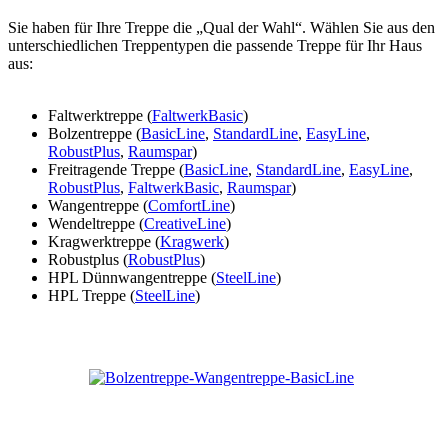
Sie haben für Ihre Treppe die „Qual der Wahl“. Wählen Sie aus den
unterschiedlichen Treppentypen die passende Treppe für Ihr Haus
aus:
Faltwerktreppe (
FaltwerkBasic
)
Bolzentreppe (
BasicLine
,
StandardLine
,
EasyLine
,
RobustPlus
,
Raumspar
)
Freitragende Treppe (
BasicLine
,
StandardLine
,
EasyLine
,
RobustPlus
,
FaltwerkBasic
,
Raumspar
)
Wangentreppe (
ComfortLine
)
Wendeltreppe (
CreativeLine
)
Kragwerktreppe (
Kragwerk
)
Robustplus (
RobustPlus
)
HPL Dünnwangentreppe (
SteelLine
)
HPL Treppe (
SteelLine
)