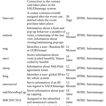
Connection to the contact
card takes place in the
SALESmanago system.
A cookie contains eventId
assigned after the event cart,
30
Smevent
HTML
Salesmanago
deleted when the event
Tage
purchase takes place.
Information about a form and
pop-up behavior- a number of
12
smform
visits, a timestamp of the last
HTML
Salesmanago
Monate
visit, information about
closing/minimizing pop-ups
Identifies a user / Random ID
12
smg
HTML
Salesmanago
in UUID format
Monate
Stores information about
10
smvr
visits (coded base64); Values
HTML
Salesmanago
Jahre
coded by base64
Information about Web Push
12
smwp
HTML
Salesmanago
agreement forms
Monate
Identifies a user- global ID for
12
Smg
HTML
Salesmanago
the whole system
Monate
Saves information if an ID
12
smrcrsaved
HTML
Salesmanago
was signed to SALESmanago
Monate
Saves information about pop-
10
smOViewsPopCap
HTML
Salesmanago
up capping
Jahre
Assigned to the identified
10
SMCNTCTGS
HTML
Salesmanago
and monitored contacts
Jahre