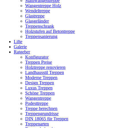
Stahlwangentreppe
Wangentreppe Holz
Wendeltreppe
Glastreppe
Glasgeländer
Treppenschrank
Holzstufen auf Betontreppe
Treppensanierung
Lifte
Galerie
Ratgeber
Konfigurator
Treppen Preise
Holztreppe renovieren
Landhausstil Treppen
Moderne Treppen
Design Treppen
Luxus Treppen
Schöne Treppen
Wangentreppe
Podesttreppe
Treppe berechnen
Treppengrundrisse
DIN 18065 für Treppen
Treppenarten