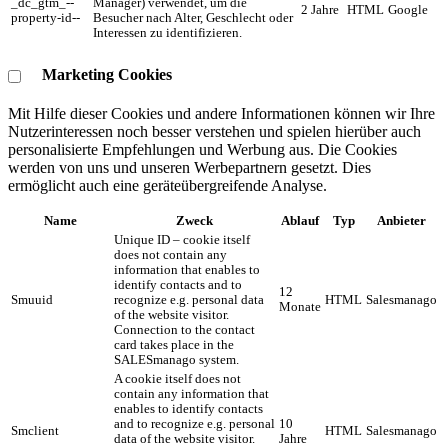
_dc_gtm_--
Manager) verwendet, um die
2 Jahre
HTML
Google
property-id--
Besucher nach Alter, Geschlecht oder
Interessen zu identifizieren.
Marketing Cookies
Mit Hilfe dieser Cookies und andere Informationen können wir Ihre
Nutzerinteressen noch besser verstehen und spielen hierüber auch
personalisierte Empfehlungen und Werbung aus. ​Die Cookies
werden von uns und unseren Werbepartnern gesetzt. Dies
ermöglicht auch eine geräteübergreifende Analyse.
Name
Zweck
Ablauf
Typ
Anbieter
Unique ID – cookie itself
does not contain any
information that enables to
identify contacts and to
12
Smuuid
recognize e.g. personal data
HTML
Salesmanago
Monate
of the website visitor.
Connection to the contact
card takes place in the
SALESmanago system.
A cookie itself does not
contain any information that
enables to identify contacts
and to recognize e.g. personal
10
Smclient
HTML
Salesmanago
data of the website visitor.
Jahre