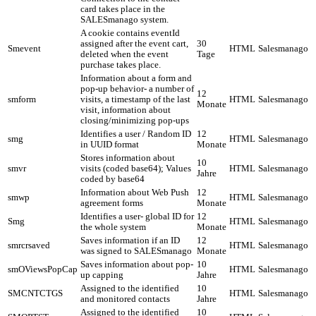
card takes place in the
SALESmanago system.
A cookie contains eventId
assigned after the event cart,
30
Smevent
HTML
Salesmanago
deleted when the event
Tage
purchase takes place.
Information about a form and
pop-up behavior- a number of
12
smform
visits, a timestamp of the last
HTML
Salesmanago
Monate
visit, information about
closing/minimizing pop-ups
Identifies a user / Random ID
12
smg
HTML
Salesmanago
in UUID format
Monate
Stores information about
10
smvr
visits (coded base64); Values
HTML
Salesmanago
Jahre
coded by base64
Information about Web Push
12
smwp
HTML
Salesmanago
agreement forms
Monate
Identifies a user- global ID for
12
Smg
HTML
Salesmanago
the whole system
Monate
Saves information if an ID
12
smrcrsaved
HTML
Salesmanago
was signed to SALESmanago
Monate
Saves information about pop-
10
smOViewsPopCap
HTML
Salesmanago
up capping
Jahre
Assigned to the identified
10
SMCNTCTGS
HTML
Salesmanago
and monitored contacts
Jahre
Assigned to the identified
10