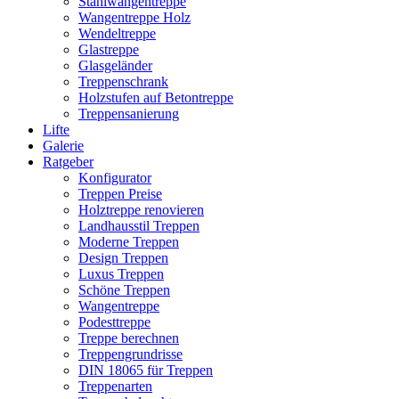
Stahlwangentreppe
Wangentreppe Holz
Wendeltreppe
Glastreppe
Glasgeländer
Treppenschrank
Holzstufen auf Betontreppe
Treppensanierung
Lifte
Galerie
Ratgeber
Konfigurator
Treppen Preise
Holztreppe renovieren
Landhausstil Treppen
Moderne Treppen
Design Treppen
Luxus Treppen
Schöne Treppen
Wangentreppe
Podesttreppe
Treppe berechnen
Treppengrundrisse
DIN 18065 für Treppen
Treppenarten