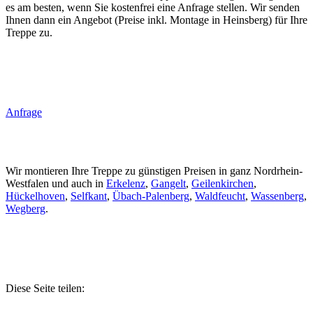
es am besten, wenn Sie kostenfrei eine Anfrage stellen. Wir senden
Ihnen dann ein Angebot (Preise inkl. Montage in Heinsberg) für Ihre
Treppe zu.
Anfrage
Wir montieren Ihre Treppe zu günstigen Preisen in ganz Nordrhein-
Westfalen und auch in
Erkelenz
,
Gangelt
,
Geilenkirchen
,
Hückelhoven
,
Selfkant
,
Übach-Palenberg
,
Waldfeucht
,
Wassenberg
,
Wegberg
.
Diese Seite teilen: