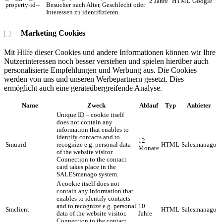
2 Jahre
HTML
Google
property-id--
Besucher nach Alter, Geschlecht oder
Interessen zu identifizieren.
Marketing Cookies
Mit Hilfe dieser Cookies und andere Informationen können wir Ihre
Nutzerinteressen noch besser verstehen und spielen hierüber auch
personalisierte Empfehlungen und Werbung aus. ​Die Cookies
werden von uns und unseren Werbepartnern gesetzt. Dies
ermöglicht auch eine geräteübergreifende Analyse.
Name
Zweck
Ablauf
Typ
Anbieter
Unique ID – cookie itself
does not contain any
information that enables to
identify contacts and to
12
Smuuid
recognize e.g. personal data
HTML
Salesmanago
Monate
of the website visitor.
Connection to the contact
card takes place in the
SALESmanago system.
A cookie itself does not
contain any information that
enables to identify contacts
and to recognize e.g. personal
10
Smclient
HTML
Salesmanago
data of the website visitor.
Jahre
Connection to the contact