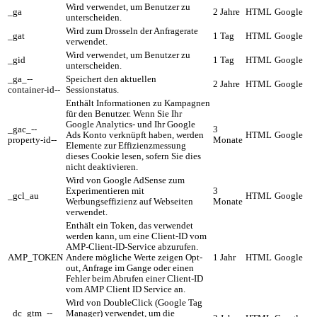
Wird verwendet, um Benutzer zu
_ga
2 Jahre
HTML
Google
unterscheiden.
Wird zum Drosseln der Anfragerate
_gat
1 Tag
HTML
Google
verwendet.
Wird verwendet, um Benutzer zu
_gid
1 Tag
HTML
Google
unterscheiden.
_ga_--
Speichert den aktuellen
2 Jahre
HTML
Google
container-id--
Sessionstatus.
Enthält Informationen zu Kampagnen
für den Benutzer. Wenn Sie Ihr
Google Analytics- und Ihr Google
_gac_--
3
Ads Konto verknüpft haben, werden
HTML
Google
property-id--
Monate
Elemente zur Effizienzmessung
dieses Cookie lesen, sofern Sie dies
nicht deaktivieren.
Wird von Google AdSense zum
Experimentieren mit
3
_gcl_au
HTML
Google
Werbungseffizienz auf Webseiten
Monate
verwendet.
Enthält ein Token, das verwendet
werden kann, um eine Client-ID vom
AMP-Client-ID-Service abzurufen.
AMP_TOKEN
Andere mögliche Werte zeigen Opt-
1 Jahr
HTML
Google
out, Anfrage im Gange oder einen
Fehler beim Abrufen einer Client-ID
vom AMP Client ID Service an.
Wird von DoubleClick (Google Tag
_dc_gtm_--
Manager) verwendet, um die