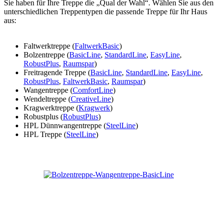
Sie haben für Ihre Treppe die „Qual der Wahl“. Wählen Sie aus den
unterschiedlichen Treppentypen die passende Treppe für Ihr Haus
aus:
Faltwerktreppe (
FaltwerkBasic
)
Bolzentreppe (
BasicLine
,
StandardLine
,
EasyLine
,
RobustPlus
,
Raumspar
)
Freitragende Treppe (
BasicLine
,
StandardLine
,
EasyLine
,
RobustPlus
,
FaltwerkBasic
,
Raumspar
)
Wangentreppe (
ComfortLine
)
Wendeltreppe (
CreativeLine
)
Kragwerktreppe (
Kragwerk
)
Robustplus (
RobustPlus
)
HPL Dünnwangentreppe (
SteelLine
)
HPL Treppe (
SteelLine
)