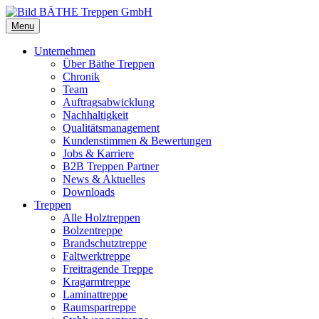
Menu
Unternehmen
Über Bäthe Treppen
Chronik
Team
Auftragsabwicklung
Nachhaltigkeit
Qualitätsmanagement
Kundenstimmen & Bewertungen
Jobs & Karriere
B2B Treppen Partner
News & Aktuelles
Downloads
Treppen
Alle Holztreppen
Bolzentreppe
Brandschutztreppe
Faltwerktreppe
Freitragende Treppe
Kragarmtreppe
Laminattreppe
Raumspartreppe