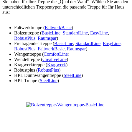
Sie haben für Ihre Treppe die „Qual der Wahl“. Wählen Sie aus den
unterschiedlichen Treppentypen die passende Treppe für Ihr Haus
aus:
Faltwerktreppe (
FaltwerkBasic
)
Bolzentreppe (
BasicLine
,
StandardLine
,
EasyLine
,
RobustPlus
,
Raumspar
)
Freitragende Treppe (
BasicLine
,
StandardLine
,
EasyLine
,
RobustPlus
,
FaltwerkBasic
,
Raumspar
)
Wangentreppe (
ComfortLine
)
Wendeltreppe (
CreativeLine
)
Kragwerktreppe (
Kragwerk
)
Robustplus (
RobustPlus
)
HPL Dünnwangentreppe (
SteelLine
)
HPL Treppe (
SteelLine
)