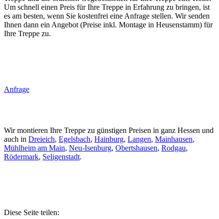
Um schnell einen Preis für Ihre Treppe in Erfahrung zu bringen, ist
es am besten, wenn Sie kostenfrei eine Anfrage stellen. Wir senden
Ihnen dann ein Angebot (Preise inkl. Montage in Heusenstamm) für
Ihre Treppe zu.
Anfrage
Wir montieren Ihre Treppe zu günstigen Preisen in ganz Hessen und
auch in
Dreieich
,
Egelsbach
,
Hainburg
,
Langen
,
Mainhausen
,
Mühlheim am Main
,
Neu-Isenburg
,
Obertshausen
,
Rodgau
,
Rödermark
,
Seligenstadt
.
Diese Seite teilen: