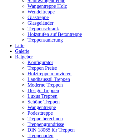
Stahlwangentreppe
Wangentreppe Holz
Wendeltreppe
Glastreppe
Glasgeländer
Treppenschrank
Holzstufen auf Betontreppe
Treppensanierung
Lifte
Galerie
Ratgeber
Konfigurator
Treppen Preise
Holztreppe renovieren
Landhausstil Treppen
Moderne Treppen
Design Treppen
Luxus Treppen
Schöne Treppen
Wangentreppe
Podesttreppe
Treppe berechnen
Treppengrundrisse
DIN 18065 für Treppen
Treppenarten