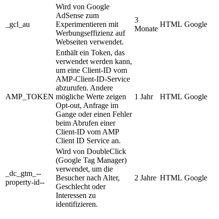
Wird von Google
AdSense zum
3
_gcl_au
Experimentieren mit
HTML
Google
Monate
Werbungseffizienz auf
Webseiten verwendet.
Enthält ein Token, das
verwendet werden kann,
um eine Client-ID vom
AMP-Client-ID-Service
abzurufen. Andere
AMP_TOKEN
mögliche Werte zeigen
1 Jahr
HTML
Google
Opt-out, Anfrage im
Gange oder einen Fehler
beim Abrufen einer
Client-ID vom AMP
Client ID Service an.
Wird von DoubleClick
(Google Tag Manager)
verwendet, um die
_dc_gtm_--
Besucher nach Alter,
2 Jahre
HTML
Google
property-id--
Geschlecht oder
Interessen zu
identifizieren.