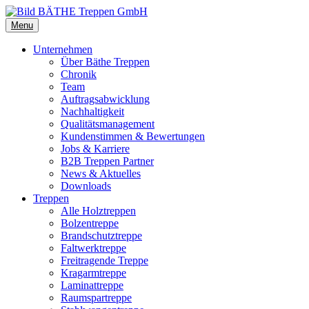
Menu
Unternehmen
Über Bäthe Treppen
Chronik
Team
Auftragsabwicklung
Nachhaltigkeit
Qualitätsmanagement
Kundenstimmen & Bewertungen
Jobs & Karriere
B2B Treppen Partner
News & Aktuelles
Downloads
Treppen
Alle Holztreppen
Bolzentreppe
Brandschutztreppe
Faltwerktreppe
Freitragende Treppe
Kragarmtreppe
Laminattreppe
Raumspartreppe