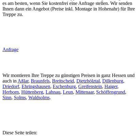
es am besten, wenn Sie kostenfrei eine Anfrage stellen. Wir senden
Ihnen dann ein Angebot (Preise inkl. Montage in Hohenahr) für Ihre
Treppe zu.
Anfrage
Wir montieren Ihre Treppe zu günstigen Preisen in ganz Hessen und
auch in
Aßlar
,
Braunfels
,
Breitscheid
,
Dietzhölztal
,
Dillenburg
,
Driedorf
,
Ehringshausen
,
Eschenburg
,
Greifenstein
,
Haiger
,
Herborn
,
Hüttenberg
,
Lahnau
,
Leun
,
Mittenaar
,
Schöffengrund
,
Sinn
,
Solms
,
Waldsolms
.
Diese Seite teilen: