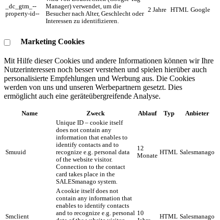
_dc_gtm_--
Manager) verwendet, um die
2 Jahre
HTML
Google
property-id--
Besucher nach Alter, Geschlecht oder
Interessen zu identifizieren.
Marketing Cookies
Mit Hilfe dieser Cookies und andere Informationen können wir Ihre
Nutzerinteressen noch besser verstehen und spielen hierüber auch
personalisierte Empfehlungen und Werbung aus. ​Die Cookies
werden von uns und unseren Werbepartnern gesetzt. Dies
ermöglicht auch eine geräteübergreifende Analyse.
Name
Zweck
Ablauf
Typ
Anbieter
Unique ID – cookie itself
does not contain any
information that enables to
identify contacts and to
12
Smuuid
recognize e.g. personal data
HTML
Salesmanago
Monate
of the website visitor.
Connection to the contact
card takes place in the
SALESmanago system.
A cookie itself does not
contain any information that
enables to identify contacts
and to recognize e.g. personal
10
Smclient
HTML
Salesmanago