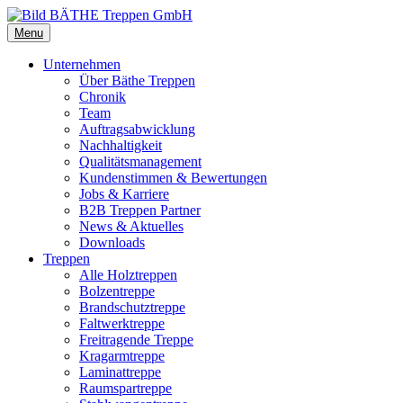
Menu
Unternehmen
Über Bäthe Treppen
Chronik
Team
Auftragsabwicklung
Nachhaltigkeit
Qualitätsmanagement
Kundenstimmen & Bewertungen
Jobs & Karriere
B2B Treppen Partner
News & Aktuelles
Downloads
Treppen
Alle Holztreppen
Bolzentreppe
Brandschutztreppe
Faltwerktreppe
Freitragende Treppe
Kragarmtreppe
Laminattreppe
Raumspartreppe