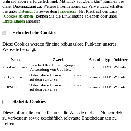
während andere erforderlich sind. Mit Klick auf „Geht klar” stimmen Sie
dieser Datennutzung zu. Weitere Informationen zur Verwendung erhalten
Sie unter
Datenschutz
sowie dem
Impressum
. Mit Klick auf den Link
„
Cookies ablehnen
” können Sie die Einwilligung ablehnen oder unter
Einstellungen
anpassen.
Erforderliche Cookies
Diese Cookies werden für eine reibungslose Funktion unserer
Webseite benötigt.
Name
Zweck
Ablauf
Typ
Anbieter
Speichert Ihre Einwilligung zur
CookieConsent
1 Jahr
HTML
Website
Verwendung von Cookies.
Ordnet ihren Browser einer Session
fe_typo_user
Session
HTTP
Website
auf dem Server zu.
Ordnet ihren Browser einer Session
PHPSESSID
Session
HTTP
Website
auf dem Server zu.
Statistik-Cookies
Diese Informationen helfen uns, die Website und das Nutzererlebnis
zu verbessern sowie geschäftlich relevante Entscheidungen zu
treffen.