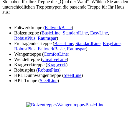
Sie haben für Ihre Treppe die „Qual der Wahl“. Wählen Sie aus den
unterschiedlichen Treppentypen die passende Treppe für Ihr Haus
aus:
Faltwerktreppe (
FaltwerkBasic
)
Bolzentreppe (
BasicLine
,
StandardLine
,
EasyLine
,
RobustPlus
,
Raumspar
)
Freitragende Treppe (
BasicLine
,
StandardLine
,
EasyLine
,
RobustPlus
,
FaltwerkBasic
,
Raumspar
)
Wangentreppe (
ComfortLine
)
Wendeltreppe (
CreativeLine
)
Kragwerktreppe (
Kragwerk
)
Robustplus (
RobustPlus
)
HPL Dünnwangentreppe (
SteelLine
)
HPL Treppe (
SteelLine
)