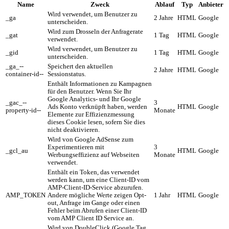
Name
Zweck
Ablauf
Typ
Anbieter
Wird verwendet, um Benutzer zu
_ga
2 Jahre
HTML
Google
unterscheiden.
Wird zum Drosseln der Anfragerate
_gat
1 Tag
HTML
Google
verwendet.
Wird verwendet, um Benutzer zu
_gid
1 Tag
HTML
Google
unterscheiden.
_ga_--
Speichert den aktuellen
2 Jahre
HTML
Google
container-id--
Sessionstatus.
Enthält Informationen zu Kampagnen
für den Benutzer. Wenn Sie Ihr
Google Analytics- und Ihr Google
_gac_--
3
Ads Konto verknüpft haben, werden
HTML
Google
property-id--
Monate
Elemente zur Effizienzmessung
dieses Cookie lesen, sofern Sie dies
nicht deaktivieren.
Wird von Google AdSense zum
Experimentieren mit
3
_gcl_au
HTML
Google
Werbungseffizienz auf Webseiten
Monate
verwendet.
Enthält ein Token, das verwendet
werden kann, um eine Client-ID vom
AMP-Client-ID-Service abzurufen.
AMP_TOKEN
Andere mögliche Werte zeigen Opt-
1 Jahr
HTML
Google
out, Anfrage im Gange oder einen
Fehler beim Abrufen einer Client-ID
vom AMP Client ID Service an.
Wird von DoubleClick (Google Tag