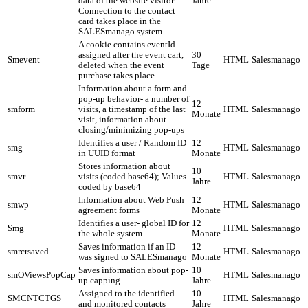
data of the website visitor.
Jahre
Connection to the contact
card takes place in the
SALESmanago system.
A cookie contains eventId
assigned after the event cart,
30
Smevent
HTML
Salesmanago
deleted when the event
Tage
purchase takes place.
Information about a form and
pop-up behavior- a number of
12
smform
visits, a timestamp of the last
HTML
Salesmanago
Monate
visit, information about
closing/minimizing pop-ups
Identifies a user / Random ID
12
smg
HTML
Salesmanago
in UUID format
Monate
Stores information about
10
smvr
visits (coded base64); Values
HTML
Salesmanago
Jahre
coded by base64
Information about Web Push
12
smwp
HTML
Salesmanago
agreement forms
Monate
Identifies a user- global ID for
12
Smg
HTML
Salesmanago
the whole system
Monate
Saves information if an ID
12
smrcrsaved
HTML
Salesmanago
was signed to SALESmanago
Monate
Saves information about pop-
10
smOViewsPopCap
HTML
Salesmanago
up capping
Jahre
Assigned to the identified
10
SMCNTCTGS
HTML
Salesmanago
and monitored contacts
Jahre