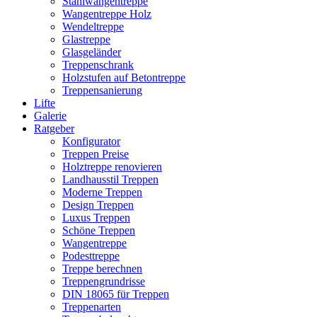
Stahlwangentreppe
Wangentreppe Holz
Wendeltreppe
Glastreppe
Glasgeländer
Treppenschrank
Holzstufen auf Betontreppe
Treppensanierung
Lifte
Galerie
Ratgeber
Konfigurator
Treppen Preise
Holztreppe renovieren
Landhausstil Treppen
Moderne Treppen
Design Treppen
Luxus Treppen
Schöne Treppen
Wangentreppe
Podesttreppe
Treppe berechnen
Treppengrundrisse
DIN 18065 für Treppen
Treppenarten