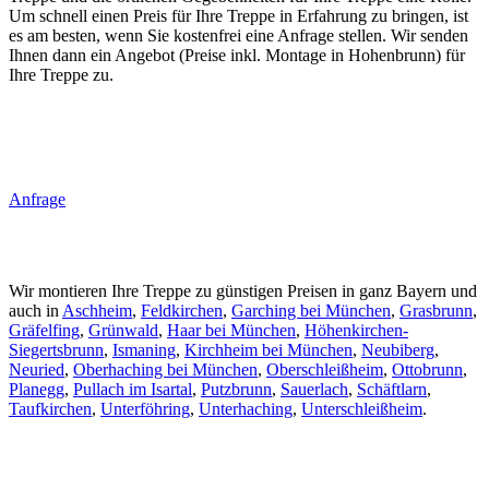
Um schnell einen Preis für Ihre Treppe in Erfahrung zu bringen, ist
es am besten, wenn Sie kostenfrei eine Anfrage stellen. Wir senden
Ihnen dann ein Angebot (Preise inkl. Montage in Hohenbrunn) für
Ihre Treppe zu.
Anfrage
Wir montieren Ihre Treppe zu günstigen Preisen in ganz Bayern und
auch in
Aschheim
,
Feldkirchen
,
Garching bei München
,
Grasbrunn
,
Gräfelfing
,
Grünwald
,
Haar bei München
,
Höhenkirchen-
Siegertsbrunn
,
Ismaning
,
Kirchheim bei München
,
Neubiberg
,
Neuried
,
Oberhaching bei München
,
Oberschleißheim
,
Ottobrunn
,
Planegg
,
Pullach im Isartal
,
Putzbrunn
,
Sauerlach
,
Schäftlarn
,
Taufkirchen
,
Unterföhring
,
Unterhaching
,
Unterschleißheim
.