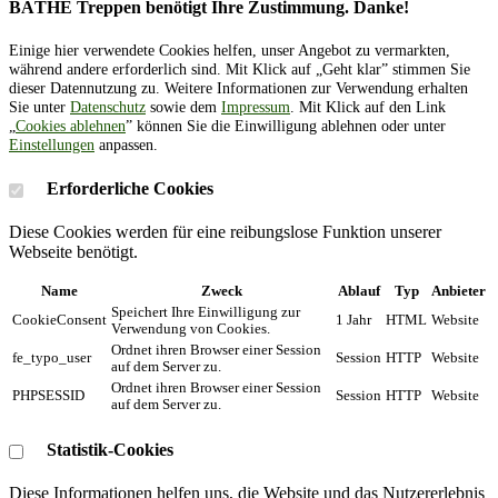
BÄTHE Treppen benötigt Ihre Zustimmung. Danke!
Einige hier verwendete Cookies helfen, unser Angebot zu vermarkten,
während andere erforderlich sind. Mit Klick auf „Geht klar” stimmen Sie
dieser Datennutzung zu. Weitere Informationen zur Verwendung erhalten
Sie unter
Datenschutz
sowie dem
Impressum
. Mit Klick auf den Link
„
Cookies ablehnen
” können Sie die Einwilligung ablehnen oder unter
Einstellungen
anpassen.
Erforderliche Cookies
Diese Cookies werden für eine reibungslose Funktion unserer
Webseite benötigt.
Name
Zweck
Ablauf
Typ
Anbieter
Speichert Ihre Einwilligung zur
CookieConsent
1 Jahr
HTML
Website
Verwendung von Cookies.
Ordnet ihren Browser einer Session
fe_typo_user
Session
HTTP
Website
auf dem Server zu.
Ordnet ihren Browser einer Session
PHPSESSID
Session
HTTP
Website
auf dem Server zu.
Statistik-Cookies
Diese Informationen helfen uns, die Website und das Nutzererlebnis