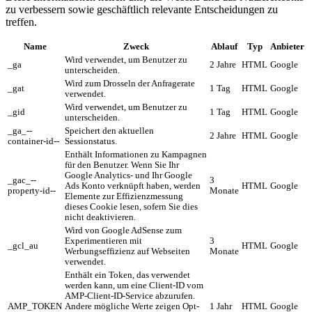
zu verbessern sowie geschäftlich relevante Entscheidungen zu
treffen.
Name
Zweck
Ablauf
Typ
Anbieter
Wird verwendet, um Benutzer zu
_ga
2 Jahre
HTML
Google
unterscheiden.
Wird zum Drosseln der Anfragerate
_gat
1 Tag
HTML
Google
verwendet.
Wird verwendet, um Benutzer zu
_gid
1 Tag
HTML
Google
unterscheiden.
_ga_--
Speichert den aktuellen
2 Jahre
HTML
Google
container-id--
Sessionstatus.
Enthält Informationen zu Kampagnen
für den Benutzer. Wenn Sie Ihr
Google Analytics- und Ihr Google
_gac_--
3
Ads Konto verknüpft haben, werden
HTML
Google
property-id--
Monate
Elemente zur Effizienzmessung
dieses Cookie lesen, sofern Sie dies
nicht deaktivieren.
Wird von Google AdSense zum
Experimentieren mit
3
_gcl_au
HTML
Google
Werbungseffizienz auf Webseiten
Monate
verwendet.
Enthält ein Token, das verwendet
werden kann, um eine Client-ID vom
AMP-Client-ID-Service abzurufen.
AMP_TOKEN
Andere mögliche Werte zeigen Opt-
1 Jahr
HTML
Google