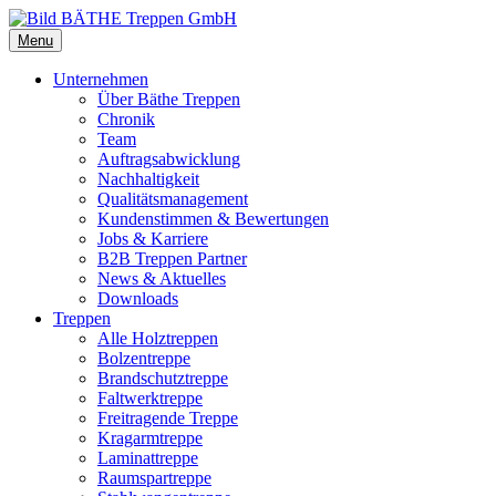
Menu
Unternehmen
Über Bäthe Treppen
Chronik
Team
Auftragsabwicklung
Nachhaltigkeit
Qualitätsmanagement
Kundenstimmen & Bewertungen
Jobs & Karriere
B2B Treppen Partner
News & Aktuelles
Downloads
Treppen
Alle Holztreppen
Bolzentreppe
Brandschutztreppe
Faltwerktreppe
Freitragende Treppe
Kragarmtreppe
Laminattreppe
Raumspartreppe