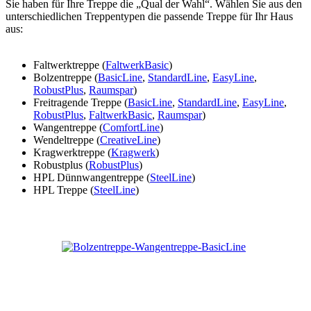
Sie haben für Ihre Treppe die „Qual der Wahl“. Wählen Sie aus den
unterschiedlichen Treppentypen die passende Treppe für Ihr Haus
aus:
Faltwerktreppe (
FaltwerkBasic
)
Bolzentreppe (
BasicLine
,
StandardLine
,
EasyLine
,
RobustPlus
,
Raumspar
)
Freitragende Treppe (
BasicLine
,
StandardLine
,
EasyLine
,
RobustPlus
,
FaltwerkBasic
,
Raumspar
)
Wangentreppe (
ComfortLine
)
Wendeltreppe (
CreativeLine
)
Kragwerktreppe (
Kragwerk
)
Robustplus (
RobustPlus
)
HPL Dünnwangentreppe (
SteelLine
)
HPL Treppe (
SteelLine
)