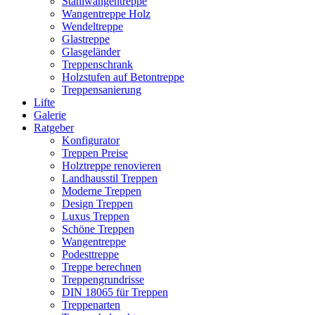
Stahlwangentreppe
Wangentreppe Holz
Wendeltreppe
Glastreppe
Glasgeländer
Treppenschrank
Holzstufen auf Betontreppe
Treppensanierung
Lifte
Galerie
Ratgeber
Konfigurator
Treppen Preise
Holztreppe renovieren
Landhausstil Treppen
Moderne Treppen
Design Treppen
Luxus Treppen
Schöne Treppen
Wangentreppe
Podesttreppe
Treppe berechnen
Treppengrundrisse
DIN 18065 für Treppen
Treppenarten