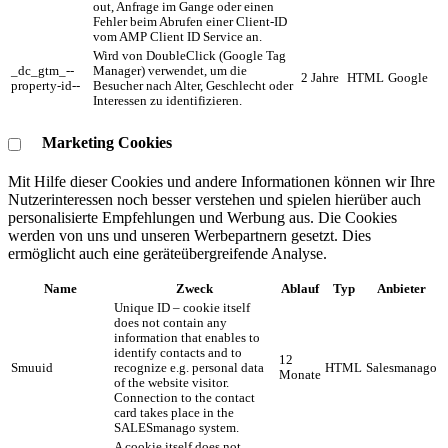
out, Anfrage im Gange oder einen
Fehler beim Abrufen einer Client-ID
vom AMP Client ID Service an.
Wird von DoubleClick (Google Tag
_dc_gtm_--
Manager) verwendet, um die
2 Jahre
HTML
Google
property-id--
Besucher nach Alter, Geschlecht oder
Interessen zu identifizieren.
Marketing Cookies
Mit Hilfe dieser Cookies und andere Informationen können wir Ihre
Nutzerinteressen noch besser verstehen und spielen hierüber auch
personalisierte Empfehlungen und Werbung aus. ​Die Cookies
werden von uns und unseren Werbepartnern gesetzt. Dies
ermöglicht auch eine geräteübergreifende Analyse.
Name
Zweck
Ablauf
Typ
Anbieter
Unique ID – cookie itself
does not contain any
information that enables to
identify contacts and to
12
Smuuid
recognize e.g. personal data
HTML
Salesmanago
Monate
of the website visitor.
Connection to the contact
card takes place in the
SALESmanago system.
A cookie itself does not