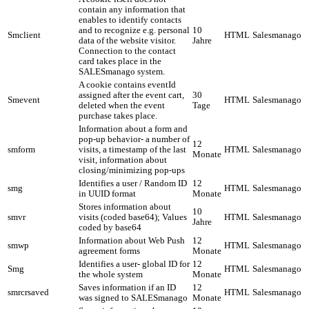
contain any information that
enables to identify contacts
and to recognize e.g. personal
10
Smclient
HTML
Salesmanago
data of the website visitor.
Jahre
Connection to the contact
card takes place in the
SALESmanago system.
A cookie contains eventId
assigned after the event cart,
30
Smevent
HTML
Salesmanago
deleted when the event
Tage
purchase takes place.
Information about a form and
pop-up behavior- a number of
12
smform
visits, a timestamp of the last
HTML
Salesmanago
Monate
visit, information about
closing/minimizing pop-ups
Identifies a user / Random ID
12
smg
HTML
Salesmanago
in UUID format
Monate
Stores information about
10
smvr
visits (coded base64); Values
HTML
Salesmanago
Jahre
coded by base64
Information about Web Push
12
smwp
HTML
Salesmanago
agreement forms
Monate
Identifies a user- global ID for
12
Smg
HTML
Salesmanago
the whole system
Monate
Saves information if an ID
12
smrcrsaved
HTML
Salesmanago
was signed to SALESmanago
Monate