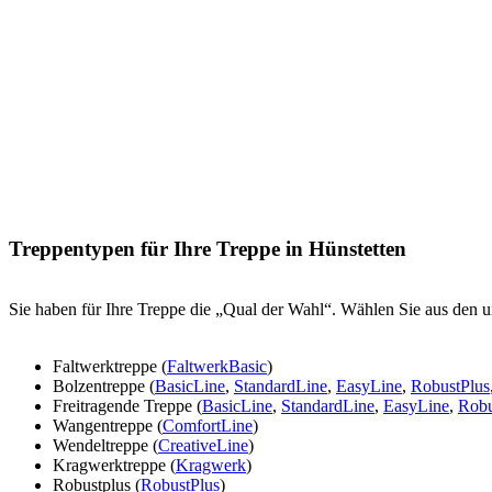
Treppentypen für Ihre Treppe in Hünstetten
Sie haben für Ihre Treppe die „Qual der Wahl“. Wählen Sie aus den u
Faltwerktreppe (
FaltwerkBasic
)
Bolzentreppe (
BasicLine
,
StandardLine
,
EasyLine
,
RobustPlus
Freitragende Treppe (
BasicLine
,
StandardLine
,
EasyLine
,
Robu
Wangentreppe (
ComfortLine
)
Wendeltreppe (
CreativeLine
)
Kragwerktreppe (
Kragwerk
)
Robustplus (
RobustPlus
)