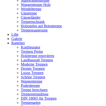
Stahlwangentreppe
Wangentreppe Holz
Wendeltreppe
Glastreppe
Glasgeländer
Treppenschrank
Holzstufen auf Betontreppe
Treppensanierung
Lifte
Galerie
Ratgeber
Konfigurator
Treppen Preise
Holztreppe renovieren
Landhausstil Treppen
Moderne Treppen
Design Treppen
Luxus Treppen
Schöne Treppen
Wangentreppe
Podesttreppe
Treppe berechnen
Treppengrundrisse
DIN 18065 für Treppen
Treppenarten