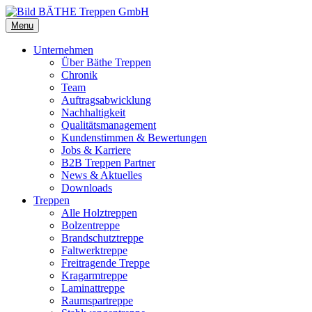
Menu
Unternehmen
Über Bäthe Treppen
Chronik
Team
Auftragsabwicklung
Nachhaltigkeit
Qualitätsmanagement
Kundenstimmen & Bewertungen
Jobs & Karriere
B2B Treppen Partner
News & Aktuelles
Downloads
Treppen
Alle Holztreppen
Bolzentreppe
Brandschutztreppe
Faltwerktreppe
Freitragende Treppe
Kragarmtreppe
Laminattreppe
Raumspartreppe