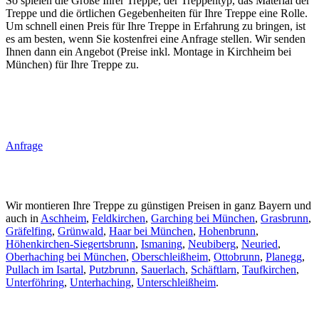
So spielen die Größe Ihrer Treppe, der Treppentyp, das Material der
Treppe und die örtlichen Gegebenheiten für Ihre Treppe eine Rolle.
Um schnell einen Preis für Ihre Treppe in Erfahrung zu bringen, ist
es am besten, wenn Sie kostenfrei eine Anfrage stellen. Wir senden
Ihnen dann ein Angebot (Preise inkl. Montage in Kirchheim bei
München) für Ihre Treppe zu.
Anfrage
Wir montieren Ihre Treppe zu günstigen Preisen in ganz Bayern und
auch in
Aschheim
,
Feldkirchen
,
Garching bei München
,
Grasbrunn
,
Gräfelfing
,
Grünwald
,
Haar bei München
,
Hohenbrunn
,
Höhenkirchen-Siegertsbrunn
,
Ismaning
,
Neubiberg
,
Neuried
,
Oberhaching bei München
,
Oberschleißheim
,
Ottobrunn
,
Planegg
,
Pullach im Isartal
,
Putzbrunn
,
Sauerlach
,
Schäftlarn
,
Taufkirchen
,
Unterföhring
,
Unterhaching
,
Unterschleißheim
.