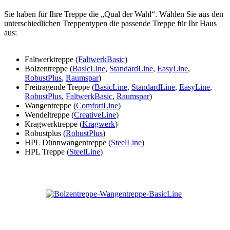
Sie haben für Ihre Treppe die „Qual der Wahl“. Wählen Sie aus den
unterschiedlichen Treppentypen die passende Treppe für Ihr Haus
aus:
Faltwerktreppe (
FaltwerkBasic
)
Bolzentreppe (
BasicLine
,
StandardLine
,
EasyLine
,
RobustPlus
,
Raumspar
)
Freitragende Treppe (
BasicLine
,
StandardLine
,
EasyLine
,
RobustPlus
,
FaltwerkBasic
,
Raumspar
)
Wangentreppe (
ComfortLine
)
Wendeltreppe (
CreativeLine
)
Kragwerktreppe (
Kragwerk
)
Robustplus (
RobustPlus
)
HPL Dünnwangentreppe (
SteelLine
)
HPL Treppe (
SteelLine
)