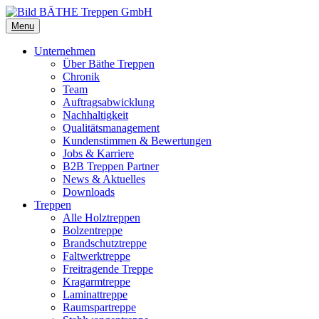
Menu
Unternehmen
Über Bäthe Treppen
Chronik
Team
Auftragsabwicklung
Nachhaltigkeit
Qualitätsmanagement
Kundenstimmen & Bewertungen
Jobs & Karriere
B2B Treppen Partner
News & Aktuelles
Downloads
Treppen
Alle Holztreppen
Bolzentreppe
Brandschutztreppe
Faltwerktreppe
Freitragende Treppe
Kragarmtreppe
Laminattreppe
Raumspartreppe