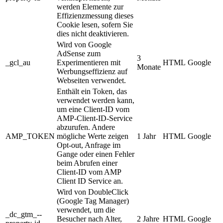
werden Elemente zur
Effizienzmessung dieses
Cookie lesen, sofern Sie
dies nicht deaktivieren.
Wird von Google
AdSense zum
3
_gcl_au
Experimentieren mit
HTML
Google
Monate
Werbungseffizienz auf
Webseiten verwendet.
Enthält ein Token, das
verwendet werden kann,
um eine Client-ID vom
AMP-Client-ID-Service
abzurufen. Andere
AMP_TOKEN
mögliche Werte zeigen
1 Jahr
HTML
Google
Opt-out, Anfrage im
Gange oder einen Fehler
beim Abrufen einer
Client-ID vom AMP
Client ID Service an.
Wird von DoubleClick
(Google Tag Manager)
verwendet, um die
_dc_gtm_--
Besucher nach Alter,
2 Jahre
HTML
Google