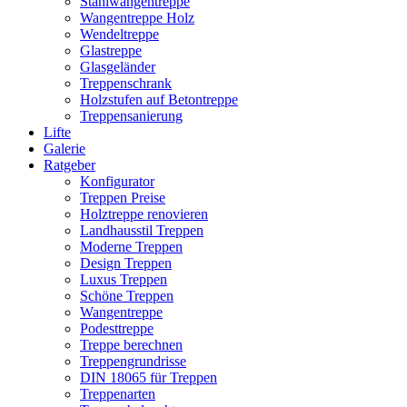
Stahlwangentreppe
Wangentreppe Holz
Wendeltreppe
Glastreppe
Glasgeländer
Treppenschrank
Holzstufen auf Betontreppe
Treppensanierung
Lifte
Galerie
Ratgeber
Konfigurator
Treppen Preise
Holztreppe renovieren
Landhausstil Treppen
Moderne Treppen
Design Treppen
Luxus Treppen
Schöne Treppen
Wangentreppe
Podesttreppe
Treppe berechnen
Treppengrundrisse
DIN 18065 für Treppen
Treppenarten