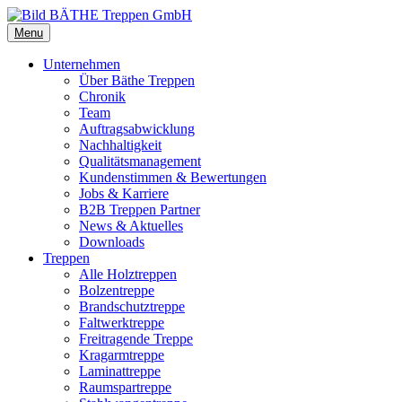
Menu
Unternehmen
Über Bäthe Treppen
Chronik
Team
Auftragsabwicklung
Nachhaltigkeit
Qualitätsmanagement
Kundenstimmen & Bewertungen
Jobs & Karriere
B2B Treppen Partner
News & Aktuelles
Downloads
Treppen
Alle Holztreppen
Bolzentreppe
Brandschutztreppe
Faltwerktreppe
Freitragende Treppe
Kragarmtreppe
Laminattreppe
Raumspartreppe