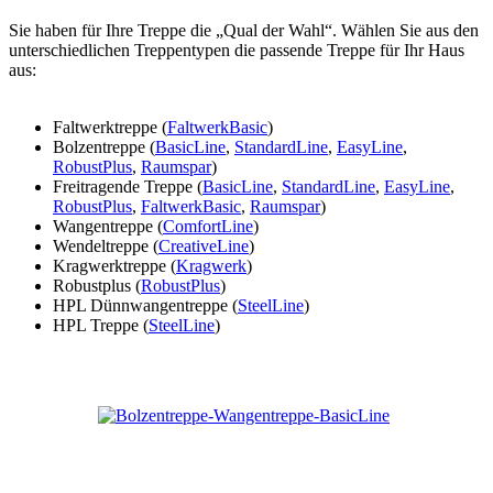
Sie haben für Ihre Treppe die „Qual der Wahl“. Wählen Sie aus den
unterschiedlichen Treppentypen die passende Treppe für Ihr Haus
aus:
Faltwerktreppe (
FaltwerkBasic
)
Bolzentreppe (
BasicLine
,
StandardLine
,
EasyLine
,
RobustPlus
,
Raumspar
)
Freitragende Treppe (
BasicLine
,
StandardLine
,
EasyLine
,
RobustPlus
,
FaltwerkBasic
,
Raumspar
)
Wangentreppe (
ComfortLine
)
Wendeltreppe (
CreativeLine
)
Kragwerktreppe (
Kragwerk
)
Robustplus (
RobustPlus
)
HPL Dünnwangentreppe (
SteelLine
)
HPL Treppe (
SteelLine
)