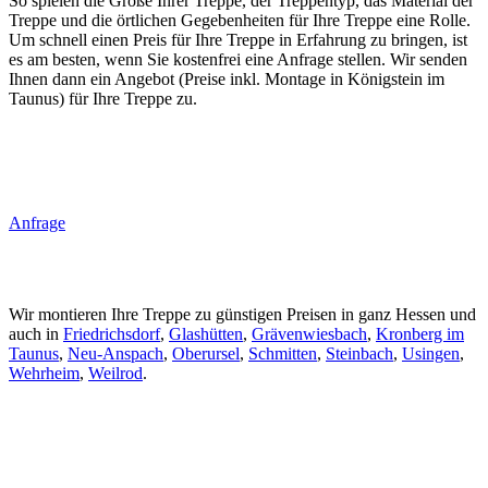
So spielen die Größe Ihrer Treppe, der Treppentyp, das Material der
Treppe und die örtlichen Gegebenheiten für Ihre Treppe eine Rolle.
Um schnell einen Preis für Ihre Treppe in Erfahrung zu bringen, ist
es am besten, wenn Sie kostenfrei eine Anfrage stellen. Wir senden
Ihnen dann ein Angebot (Preise inkl. Montage in Königstein im
Taunus) für Ihre Treppe zu.
Anfrage
Wir montieren Ihre Treppe zu günstigen Preisen in ganz Hessen und
auch in
Friedrichsdorf
,
Glashütten
,
Grävenwiesbach
,
Kronberg im
Taunus
,
Neu-Anspach
,
Oberursel
,
Schmitten
,
Steinbach
,
Usingen
,
Wehrheim
,
Weilrod
.