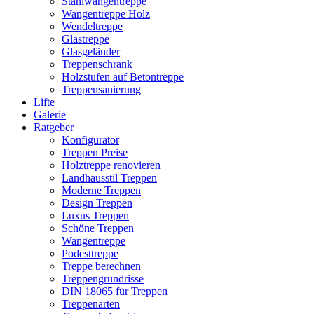
Stahlwangentreppe
Wangentreppe Holz
Wendeltreppe
Glastreppe
Glasgeländer
Treppenschrank
Holzstufen auf Betontreppe
Treppensanierung
Lifte
Galerie
Ratgeber
Konfigurator
Treppen Preise
Holztreppe renovieren
Landhausstil Treppen
Moderne Treppen
Design Treppen
Luxus Treppen
Schöne Treppen
Wangentreppe
Podesttreppe
Treppe berechnen
Treppengrundrisse
DIN 18065 für Treppen
Treppenarten