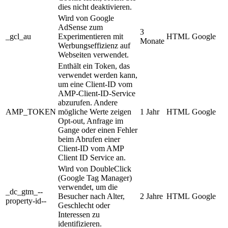
dies nicht deaktivieren.
Wird von Google
AdSense zum
3
_gcl_au
Experimentieren mit
HTML
Google
Monate
Werbungseffizienz auf
Webseiten verwendet.
Enthält ein Token, das
verwendet werden kann,
um eine Client-ID vom
AMP-Client-ID-Service
abzurufen. Andere
AMP_TOKEN
mögliche Werte zeigen
1 Jahr
HTML
Google
Opt-out, Anfrage im
Gange oder einen Fehler
beim Abrufen einer
Client-ID vom AMP
Client ID Service an.
Wird von DoubleClick
(Google Tag Manager)
verwendet, um die
_dc_gtm_--
Besucher nach Alter,
2 Jahre
HTML
Google
property-id--
Geschlecht oder
Interessen zu
identifizieren.