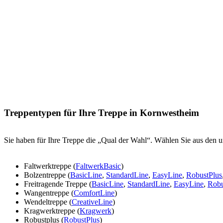
Treppentypen für Ihre Treppe in Kornwestheim
Sie haben für Ihre Treppe die „Qual der Wahl“. Wählen Sie aus den u
Faltwerktreppe (
FaltwerkBasic
)
Bolzentreppe (
BasicLine
,
StandardLine
,
EasyLine
,
RobustPlus
Freitragende Treppe (
BasicLine
,
StandardLine
,
EasyLine
,
Robu
Wangentreppe (
ComfortLine
)
Wendeltreppe (
CreativeLine
)
Kragwerktreppe (
Kragwerk
)
Robustplus (
RobustPlus
)