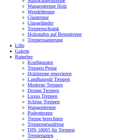
Stahlwangentreppe
Wangentreppe Holz
Wendeltreppe
Glastreppe
Glasgeländer
Treppenschrank
Holzstufen auf Betontreppe
Treppensanierung
Lifte
Galerie
Ratgeber
Konfigurator
Treppen Preise
Holztreppe renovieren
Landhausstil Treppen
Moderne Treppen
Design Treppen
Luxus Treppen
Schöne Treppen
Wangentreppe
Podesttreppe
Treppe berechnen
Treppengrundrisse
DIN 18065 für Treppen
Treppenarten