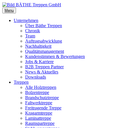
Menu
Unternehmen
Über Bäthe Treppen
Chronik
Team
Auftragsabwicklung
Nachhaltigkeit
Qualitätsmanagement
Kundenstimmen & Bewertungen
Jobs & Karriere
B2B Treppen Partner
News & Aktuelles
Downloads
Treppen
Alle Holztreppen
Bolzentreppe
Brandschutztreppe
Faltwerktreppe
Freitragende Treppe
Kragarmtreppe
Laminattreppe
Raumspartreppe