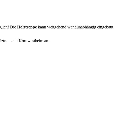
glich! Die
Holztreppe
kann weitgehend wandunabhängig eingebaut
olztreppe in Kornwestheim an.