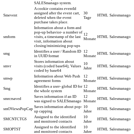
SALESmanago system.
A cookie contains eventId
assigned after the event cart,
30
Smevent
HTML
Salesmanago
deleted when the event
Tage
purchase takes place.
Information about a form and
pop-up behavior- a number of
12
smform
visits, a timestamp of the last
HTML
Salesmanago
Monate
visit, information about
closing/minimizing pop-ups
Identifies a user / Random ID
12
smg
HTML
Salesmanago
in UUID format
Monate
Stores information about
10
smvr
visits (coded base64); Values
HTML
Salesmanago
Jahre
coded by base64
Information about Web Push
12
smwp
HTML
Salesmanago
agreement forms
Monate
Identifies a user- global ID for
12
Smg
HTML
Salesmanago
the whole system
Monate
Saves information if an ID
12
smrcrsaved
HTML
Salesmanago
was signed to SALESmanago
Monate
Saves information about pop-
10
smOViewsPopCap
HTML
Salesmanago
up capping
Jahre
Assigned to the identified
10
SMCNTCTGS
HTML
Salesmanago
and monitored contacts
Jahre
Assigned to the identified
10
SMOPTST
HTML
Salesmanago
and monitored contacts
Jahre