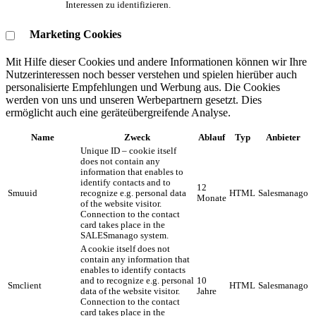
Interessen zu identifizieren.
Marketing Cookies
Mit Hilfe dieser Cookies und andere Informationen können wir Ihre
Nutzerinteressen noch besser verstehen und spielen hierüber auch
personalisierte Empfehlungen und Werbung aus. ​Die Cookies
werden von uns und unseren Werbepartnern gesetzt. Dies
ermöglicht auch eine geräteübergreifende Analyse.
Name
Zweck
Ablauf
Typ
Anbieter
Unique ID – cookie itself
does not contain any
information that enables to
identify contacts and to
12
Smuuid
recognize e.g. personal data
HTML
Salesmanago
Monate
of the website visitor.
Connection to the contact
card takes place in the
SALESmanago system.
A cookie itself does not
contain any information that
enables to identify contacts
and to recognize e.g. personal
10
Smclient
HTML
Salesmanago
data of the website visitor.
Jahre
Connection to the contact
card takes place in the