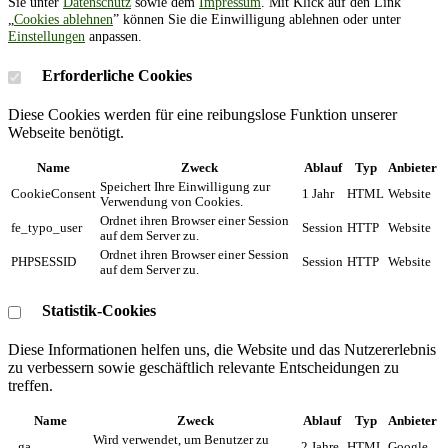
Sie unter
Datenschutz
sowie dem
Impressum
. Mit Klick auf den Link
„
Cookies ablehnen
” können Sie die Einwilligung ablehnen oder unter
Einstellungen
anpassen.
Erforderliche Cookies
Diese Cookies werden für eine reibungslose Funktion unserer
Webseite benötigt.
Name
Zweck
Ablauf
Typ
Anbieter
Speichert Ihre Einwilligung zur
CookieConsent
1 Jahr
HTML
Website
Verwendung von Cookies.
Ordnet ihren Browser einer Session
fe_typo_user
Session
HTTP
Website
auf dem Server zu.
Ordnet ihren Browser einer Session
PHPSESSID
Session
HTTP
Website
auf dem Server zu.
Statistik-Cookies
Diese Informationen helfen uns, die Website und das Nutzererlebnis
zu verbessern sowie geschäftlich relevante Entscheidungen zu
treffen.
Name
Zweck
Ablauf
Typ
Anbieter
Wird verwendet, um Benutzer zu
_ga
2 Jahre
HTML
Google