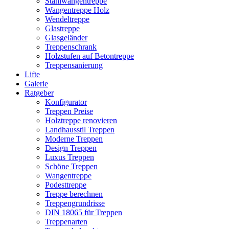
Stahlwangentreppe
Wangentreppe Holz
Wendeltreppe
Glastreppe
Glasgeländer
Treppenschrank
Holzstufen auf Betontreppe
Treppensanierung
Lifte
Galerie
Ratgeber
Konfigurator
Treppen Preise
Holztreppe renovieren
Landhausstil Treppen
Moderne Treppen
Design Treppen
Luxus Treppen
Schöne Treppen
Wangentreppe
Podesttreppe
Treppe berechnen
Treppengrundrisse
DIN 18065 für Treppen
Treppenarten