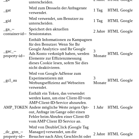
unterscheiden.
Wird zum Drosseln der Anfragerate
_gat
1 Tag
HTML
Google
verwendet.
Wird verwendet, um Benutzer zu
_gid
1 Tag
HTML
Google
unterscheiden.
_ga_--
Speichert den aktuellen
2 Jahre
HTML
Google
container-id--
Sessionstatus.
Enthält Informationen zu Kampagnen
für den Benutzer. Wenn Sie Ihr
Google Analytics- und Ihr Google
_gac_--
3
Ads Konto verknüpft haben, werden
HTML
Google
property-id--
Monate
Elemente zur Effizienzmessung
dieses Cookie lesen, sofern Sie dies
nicht deaktivieren.
Wird von Google AdSense zum
Experimentieren mit
3
_gcl_au
HTML
Google
Werbungseffizienz auf Webseiten
Monate
verwendet.
Enthält ein Token, das verwendet
werden kann, um eine Client-ID vom
AMP-Client-ID-Service abzurufen.
AMP_TOKEN
Andere mögliche Werte zeigen Opt-
1 Jahr
HTML
Google
out, Anfrage im Gange oder einen
Fehler beim Abrufen einer Client-ID
vom AMP Client ID Service an.
Wird von DoubleClick (Google Tag
_dc_gtm_--
Manager) verwendet, um die
2 Jahre
HTML
Google
property-id--
Besucher nach Alter, Geschlecht oder