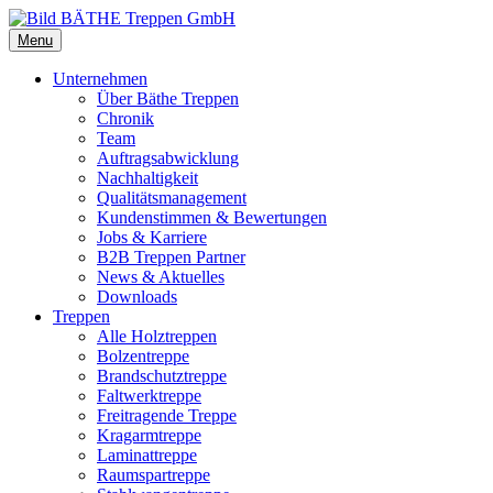
Menu
Unternehmen
Über Bäthe Treppen
Chronik
Team
Auftragsabwicklung
Nachhaltigkeit
Qualitätsmanagement
Kundenstimmen & Bewertungen
Jobs & Karriere
B2B Treppen Partner
News & Aktuelles
Downloads
Treppen
Alle Holztreppen
Bolzentreppe
Brandschutztreppe
Faltwerktreppe
Freitragende Treppe
Kragarmtreppe
Laminattreppe
Raumspartreppe