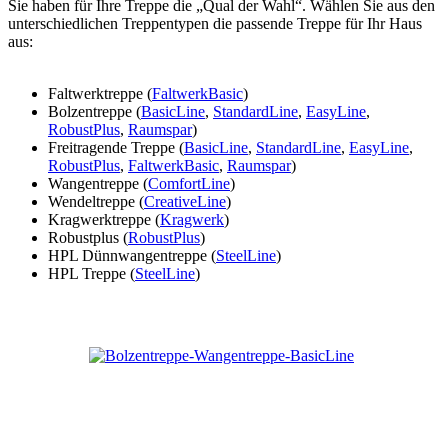
Sie haben für Ihre Treppe die „Qual der Wahl“. Wählen Sie aus den
unterschiedlichen Treppentypen die passende Treppe für Ihr Haus
aus:
Faltwerktreppe (
FaltwerkBasic
)
Bolzentreppe (
BasicLine
,
StandardLine
,
EasyLine
,
RobustPlus
,
Raumspar
)
Freitragende Treppe (
BasicLine
,
StandardLine
,
EasyLine
,
RobustPlus
,
FaltwerkBasic
,
Raumspar
)
Wangentreppe (
ComfortLine
)
Wendeltreppe (
CreativeLine
)
Kragwerktreppe (
Kragwerk
)
Robustplus (
RobustPlus
)
HPL Dünnwangentreppe (
SteelLine
)
HPL Treppe (
SteelLine
)