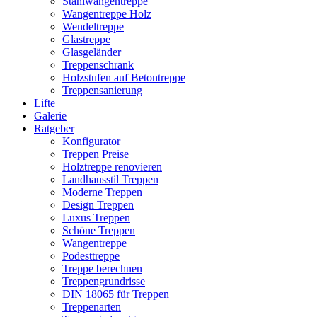
Stahlwangentreppe
Wangentreppe Holz
Wendeltreppe
Glastreppe
Glasgeländer
Treppenschrank
Holzstufen auf Betontreppe
Treppensanierung
Lifte
Galerie
Ratgeber
Konfigurator
Treppen Preise
Holztreppe renovieren
Landhausstil Treppen
Moderne Treppen
Design Treppen
Luxus Treppen
Schöne Treppen
Wangentreppe
Podesttreppe
Treppe berechnen
Treppengrundrisse
DIN 18065 für Treppen
Treppenarten