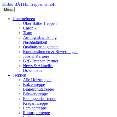
Menu
Unternehmen
Über Bäthe Treppen
Chronik
Team
Auftragsabwicklung
Nachhaltigkeit
Qualitätsmanagement
Kundenstimmen & Bewertungen
Jobs & Karriere
B2B Treppen Partner
News & Aktuelles
Downloads
Treppen
Alle Holztreppen
Bolzentreppe
Brandschutztreppe
Faltwerktreppe
Freitragende Treppe
Kragarmtreppe
Laminattreppe
Raumspartreppe