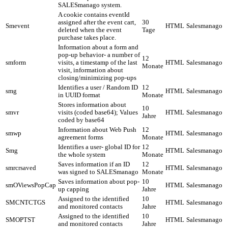
SALESmanago system.
A cookie contains eventId
assigned after the event cart,
30
Smevent
HTML
Salesmanago
deleted when the event
Tage
purchase takes place.
Information about a form and
pop-up behavior- a number of
12
smform
visits, a timestamp of the last
HTML
Salesmanago
Monate
visit, information about
closing/minimizing pop-ups
Identifies a user / Random ID
12
smg
HTML
Salesmanago
in UUID format
Monate
Stores information about
10
smvr
visits (coded base64); Values
HTML
Salesmanago
Jahre
coded by base64
Information about Web Push
12
smwp
HTML
Salesmanago
agreement forms
Monate
Identifies a user- global ID for
12
Smg
HTML
Salesmanago
the whole system
Monate
Saves information if an ID
12
smrcrsaved
HTML
Salesmanago
was signed to SALESmanago
Monate
Saves information about pop-
10
smOViewsPopCap
HTML
Salesmanago
up capping
Jahre
Assigned to the identified
10
SMCNTCTGS
HTML
Salesmanago
and monitored contacts
Jahre
Assigned to the identified
10
SMOPTST
HTML
Salesmanago
and monitored contacts
Jahre