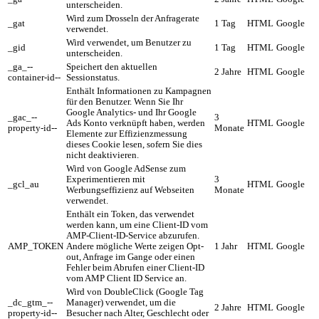
unterscheiden.
Wird zum Drosseln der Anfragerate
_gat
1 Tag
HTML
Google
verwendet.
Wird verwendet, um Benutzer zu
_gid
1 Tag
HTML
Google
unterscheiden.
_ga_--
Speichert den aktuellen
2 Jahre
HTML
Google
container-id--
Sessionstatus.
Enthält Informationen zu Kampagnen
für den Benutzer. Wenn Sie Ihr
Google Analytics- und Ihr Google
_gac_--
3
Ads Konto verknüpft haben, werden
HTML
Google
property-id--
Monate
Elemente zur Effizienzmessung
dieses Cookie lesen, sofern Sie dies
nicht deaktivieren.
Wird von Google AdSense zum
Experimentieren mit
3
_gcl_au
HTML
Google
Werbungseffizienz auf Webseiten
Monate
verwendet.
Enthält ein Token, das verwendet
werden kann, um eine Client-ID vom
AMP-Client-ID-Service abzurufen.
AMP_TOKEN
Andere mögliche Werte zeigen Opt-
1 Jahr
HTML
Google
out, Anfrage im Gange oder einen
Fehler beim Abrufen einer Client-ID
vom AMP Client ID Service an.
Wird von DoubleClick (Google Tag
_dc_gtm_--
Manager) verwendet, um die
2 Jahre
HTML
Google
property-id--
Besucher nach Alter, Geschlecht oder