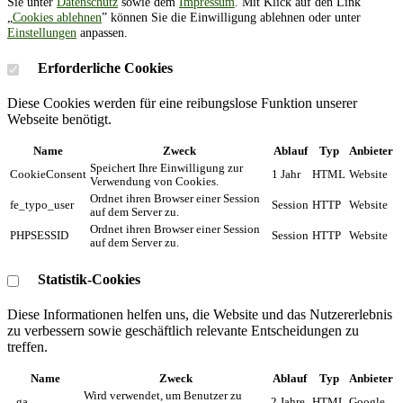
Sie unter
Datenschutz
sowie dem
Impressum
. Mit Klick auf den Link
„
Cookies ablehnen
” können Sie die Einwilligung ablehnen oder unter
Einstellungen
anpassen.
Erforderliche Cookies
Diese Cookies werden für eine reibungslose Funktion unserer
Webseite benötigt.
Name
Zweck
Ablauf
Typ
Anbieter
Speichert Ihre Einwilligung zur
CookieConsent
1 Jahr
HTML
Website
Verwendung von Cookies.
Ordnet ihren Browser einer Session
fe_typo_user
Session
HTTP
Website
auf dem Server zu.
Ordnet ihren Browser einer Session
PHPSESSID
Session
HTTP
Website
auf dem Server zu.
Statistik-Cookies
Diese Informationen helfen uns, die Website und das Nutzererlebnis
zu verbessern sowie geschäftlich relevante Entscheidungen zu
treffen.
Name
Zweck
Ablauf
Typ
Anbieter
Wird verwendet, um Benutzer zu
_ga
2 Jahre
HTML
Google