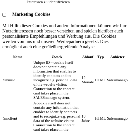
Interessen zu identifizieren.
Marketing Cookies
Mit Hilfe dieser Cookies und andere Informationen können wir Ihre
Nutzerinteressen noch besser verstehen und spielen hierüber auch
personalisierte Empfehlungen und Werbung aus. ​Die Cookies
werden von uns und unseren Werbepartnern gesetzt. Dies
ermöglicht auch eine geräteübergreifende Analyse.
Name
Zweck
Ablauf
Typ
Anbieter
Unique ID – cookie itself
does not contain any
information that enables to
identify contacts and to
12
Smuuid
recognize e.g. personal data
HTML
Salesmanago
Monate
of the website visitor.
Connection to the contact
card takes place in the
SALESmanago system.
A cookie itself does not
contain any information that
enables to identify contacts
and to recognize e.g. personal
10
Smclient
HTML
Salesmanago
data of the website visitor.
Jahre
Connection to the contact
card takes place in the