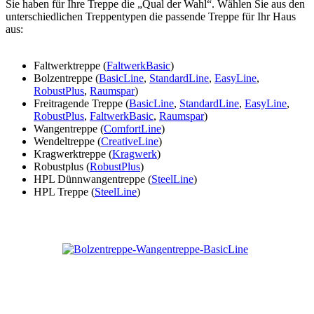
Sie haben für Ihre Treppe die „Qual der Wahl“. Wählen Sie aus den
unterschiedlichen Treppentypen die passende Treppe für Ihr Haus
aus:
Faltwerktreppe (
FaltwerkBasic
)
Bolzentreppe (
BasicLine
,
StandardLine
,
EasyLine
,
RobustPlus
,
Raumspar
)
Freitragende Treppe (
BasicLine
,
StandardLine
,
EasyLine
,
RobustPlus
,
FaltwerkBasic
,
Raumspar
)
Wangentreppe (
ComfortLine
)
Wendeltreppe (
CreativeLine
)
Kragwerktreppe (
Kragwerk
)
Robustplus (
RobustPlus
)
HPL Dünnwangentreppe (
SteelLine
)
HPL Treppe (
SteelLine
)