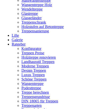
Stahlwangentreppe
Wangentreppe Holz
Wendeltreppe
Glastreppe
Glasgeländer
Treppenschrank
Holzstufen auf Betontreppe
Treppensanierung
Lifte
Galerie
Ratgeber
Konfigurator
Treppen Preise
Holztreppe renovieren
Landhausstil Treppen
Moderne Treppen
Design Treppen
Luxus Treppen
Schöne Treppen
Wangentreppe
Podesttreppe
Treppe berechnen
Treppengrundrisse
DIN 18065 für Treppen
Treppenarten