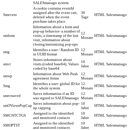
SALESmanago system.
A cookie contains eventId
assigned after the event cart,
30
Smevent
HTML
Salesmanago
deleted when the event
Tage
purchase takes place.
Information about a form and
pop-up behavior- a number of
12
smform
visits, a timestamp of the last
HTML
Salesmanago
Monate
visit, information about
closing/minimizing pop-ups
Identifies a user / Random ID
12
smg
HTML
Salesmanago
in UUID format
Monate
Stores information about
10
smvr
visits (coded base64); Values
HTML
Salesmanago
Jahre
coded by base64
Information about Web Push
12
smwp
HTML
Salesmanago
agreement forms
Monate
Identifies a user- global ID for
12
Smg
HTML
Salesmanago
the whole system
Monate
Saves information if an ID
12
smrcrsaved
HTML
Salesmanago
was signed to SALESmanago
Monate
Saves information about pop-
10
smOViewsPopCap
HTML
Salesmanago
up capping
Jahre
Assigned to the identified
10
SMCNTCTGS
HTML
Salesmanago
and monitored contacts
Jahre
Assigned to the identified
10
SMOPTST
HTML
Salesmanago
and monitored contacts
Jahre