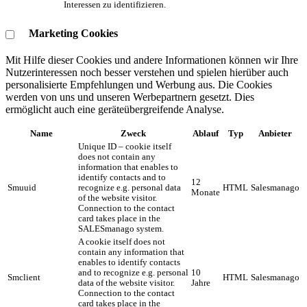
Interessen zu identifizieren.
Marketing Cookies
Mit Hilfe dieser Cookies und andere Informationen können wir Ihre
Nutzerinteressen noch besser verstehen und spielen hierüber auch
personalisierte Empfehlungen und Werbung aus. ​Die Cookies
werden von uns und unseren Werbepartnern gesetzt. Dies
ermöglicht auch eine geräteübergreifende Analyse.
Name
Zweck
Ablauf
Typ
Anbieter
Unique ID – cookie itself
does not contain any
information that enables to
identify contacts and to
12
Smuuid
recognize e.g. personal data
HTML
Salesmanago
Monate
of the website visitor.
Connection to the contact
card takes place in the
SALESmanago system.
A cookie itself does not
contain any information that
enables to identify contacts
and to recognize e.g. personal
10
Smclient
HTML
Salesmanago
data of the website visitor.
Jahre
Connection to the contact
card takes place in the