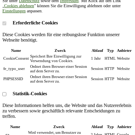
Sie unter
Datenschutz
sowie dem
Impressum
. Mit Klick auf den Link
„
Cookies ablehnen
” können Sie die Einwilligung ablehnen oder unter
Einstellungen
anpassen.
Erforderliche Cookies
Diese Cookies werden für eine reibungslose Funktion unserer
Webseite benötigt.
Name
Zweck
Ablauf
Typ
Anbieter
Speichert Ihre Einwilligung zur
CookieConsent
1 Jahr
HTML
Website
Verwendung von Cookies.
Ordnet ihren Browser einer Session
fe_typo_user
Session
HTTP
Website
auf dem Server zu.
Ordnet ihren Browser einer Session
PHPSESSID
Session
HTTP
Website
auf dem Server zu.
Statistik-Cookies
Diese Informationen helfen uns, die Website und das Nutzererlebnis
zu verbessern sowie geschäftlich relevante Entscheidungen zu
treffen.
Name
Zweck
Ablauf
Typ
Anbieter
Wird verwendet, um Benutzer zu
_ga
2 Jahre
HTML
Google