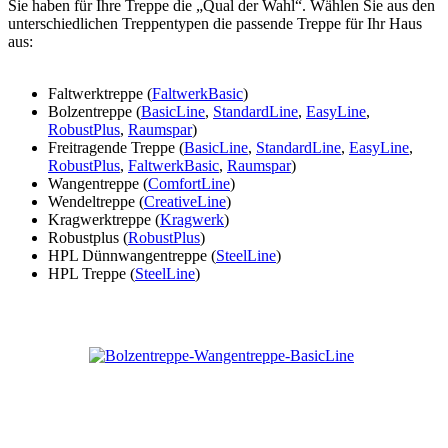
Sie haben für Ihre Treppe die „Qual der Wahl“. Wählen Sie aus den
unterschiedlichen Treppentypen die passende Treppe für Ihr Haus
aus:
Faltwerktreppe (
FaltwerkBasic
)
Bolzentreppe (
BasicLine
,
StandardLine
,
EasyLine
,
RobustPlus
,
Raumspar
)
Freitragende Treppe (
BasicLine
,
StandardLine
,
EasyLine
,
RobustPlus
,
FaltwerkBasic
,
Raumspar
)
Wangentreppe (
ComfortLine
)
Wendeltreppe (
CreativeLine
)
Kragwerktreppe (
Kragwerk
)
Robustplus (
RobustPlus
)
HPL Dünnwangentreppe (
SteelLine
)
HPL Treppe (
SteelLine
)