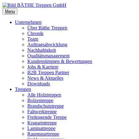
Menu
Unternehmen
Über Bäthe Treppen
Chronik
Team
Auftragsabwicklung
Nachhaltigkeit
Qualitätsmanagement
Kundenstimmen & Bewertungen
Jobs & Karriere
B2B Treppen Partner
News & Aktuelles
Downloads
Treppen
Alle Holztreppen
Bolzentreppe
Brandschutztreppe
Faltwerktreppe
Freitragende Treppe
Kragarmtreppe
Laminattreppe
Raumspartreppe