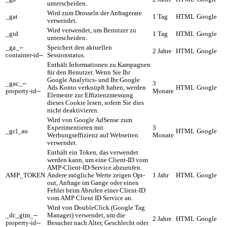
unterscheiden.
Wird zum Drosseln der Anfragerate
_gat
1 Tag
HTML
Google
verwendet.
Wird verwendet, um Benutzer zu
_gid
1 Tag
HTML
Google
unterscheiden.
_ga_--
Speichert den aktuellen
2 Jahre
HTML
Google
container-id--
Sessionstatus.
Enthält Informationen zu Kampagnen
für den Benutzer. Wenn Sie Ihr
Google Analytics- und Ihr Google
_gac_--
3
Ads Konto verknüpft haben, werden
HTML
Google
property-id--
Monate
Elemente zur Effizienzmessung
dieses Cookie lesen, sofern Sie dies
nicht deaktivieren.
Wird von Google AdSense zum
Experimentieren mit
3
_gcl_au
HTML
Google
Werbungseffizienz auf Webseiten
Monate
verwendet.
Enthält ein Token, das verwendet
werden kann, um eine Client-ID vom
AMP-Client-ID-Service abzurufen.
AMP_TOKEN
Andere mögliche Werte zeigen Opt-
1 Jahr
HTML
Google
out, Anfrage im Gange oder einen
Fehler beim Abrufen einer Client-ID
vom AMP Client ID Service an.
Wird von DoubleClick (Google Tag
_dc_gtm_--
Manager) verwendet, um die
2 Jahre
HTML
Google
property-id--
Besucher nach Alter, Geschlecht oder