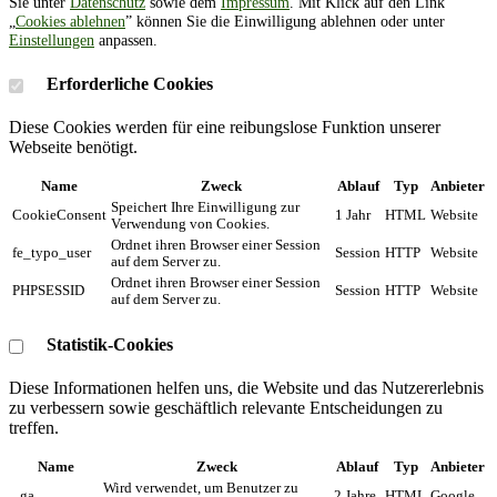
Sie unter
Datenschutz
sowie dem
Impressum
. Mit Klick auf den Link
„
Cookies ablehnen
” können Sie die Einwilligung ablehnen oder unter
Einstellungen
anpassen.
Erforderliche Cookies
Diese Cookies werden für eine reibungslose Funktion unserer
Webseite benötigt.
Name
Zweck
Ablauf
Typ
Anbieter
Speichert Ihre Einwilligung zur
CookieConsent
1 Jahr
HTML
Website
Verwendung von Cookies.
Ordnet ihren Browser einer Session
fe_typo_user
Session
HTTP
Website
auf dem Server zu.
Ordnet ihren Browser einer Session
PHPSESSID
Session
HTTP
Website
auf dem Server zu.
Statistik-Cookies
Diese Informationen helfen uns, die Website und das Nutzererlebnis
zu verbessern sowie geschäftlich relevante Entscheidungen zu
treffen.
Name
Zweck
Ablauf
Typ
Anbieter
Wird verwendet, um Benutzer zu
_ga
2 Jahre
HTML
Google