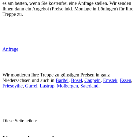
es am besten, wenn Sie kostenfrei eine Anfrage stellen. Wir senden
Ihnen dann ein Angebot (Preise inkl. Montage in Löningen) für Ihre
Treppe zu.
Anfrage
Wir montieren Ihre Treppe zu günstigen Preisen in ganz
Niedersachsen und auch in
Barßel
,
Bösel
,
Cappeln
,
Emstek
,
Essen
,
Friesoythe
,
Garrel
,
Lastrup
,
Molbergen
,
Saterland
.
Diese Seite teilen: