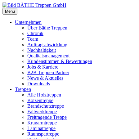
Menu
Unternehmen
Über Bäthe Treppen
Chronik
Team
Auftragsabwicklung
Nachhaltigkeit
Qualitätsmanagement
Kundenstimmen & Bewertungen
Jobs & Karriere
B2B Treppen Partner
News & Aktuelles
Downloads
Treppen
Alle Holztreppen
Bolzentreppe
Brandschutztreppe
Faltwerktreppe
Freitragende Treppe
Kragarmtreppe
Laminattreppe
Raumspartreppe