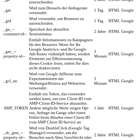
unterscheiden.
Wird zum Drosseln der Anfragerate
_gat
1 Tag
HTML
Google
verwendet.
Wird verwendet, um Benutzer zu
_gid
1 Tag
HTML
Google
unterscheiden.
_ga_--
Speichert den aktuellen
2 Jahre
HTML
Google
container-id--
Sessionstatus.
Enthält Informationen zu Kampagnen
für den Benutzer. Wenn Sie Ihr
Google Analytics- und Ihr Google
_gac_--
3
Ads Konto verknüpft haben, werden
HTML
Google
property-id--
Monate
Elemente zur Effizienzmessung
dieses Cookie lesen, sofern Sie dies
nicht deaktivieren.
Wird von Google AdSense zum
Experimentieren mit
3
_gcl_au
HTML
Google
Werbungseffizienz auf Webseiten
Monate
verwendet.
Enthält ein Token, das verwendet
werden kann, um eine Client-ID vom
AMP-Client-ID-Service abzurufen.
AMP_TOKEN
Andere mögliche Werte zeigen Opt-
1 Jahr
HTML
Google
out, Anfrage im Gange oder einen
Fehler beim Abrufen einer Client-ID
vom AMP Client ID Service an.
Wird von DoubleClick (Google Tag
_dc_gtm_--
Manager) verwendet, um die
2 Jahre
HTML
Google
property-id--
Besucher nach Alter, Geschlecht oder