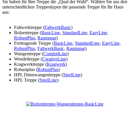
Sie haben für Ihre Treppe die „Qual der Wahl“. Wählen Sie aus den
unterschiedlichen Treppentypen die passende Treppe für Ihr Haus
aus:
Faltwerktreppe (
FaltwerkBasic
)
Bolzentreppe (
BasicLine
,
StandardLine
,
EasyLine
,
RobustPlus
,
Raumspar
)
Freitragende Treppe (
BasicLine
,
StandardLine
,
EasyLine
,
RobustPlus
,
FaltwerkBasic
,
Raumspar
)
Wangentreppe (
ComfortLine
)
Wendeltreppe (
CreativeLine
)
Kragwerktreppe (
Kragwerk
)
Robustplus (
RobustPlus
)
HPL Dünnwangentreppe (
SteelLine
)
HPL Treppe (
SteelLine
)