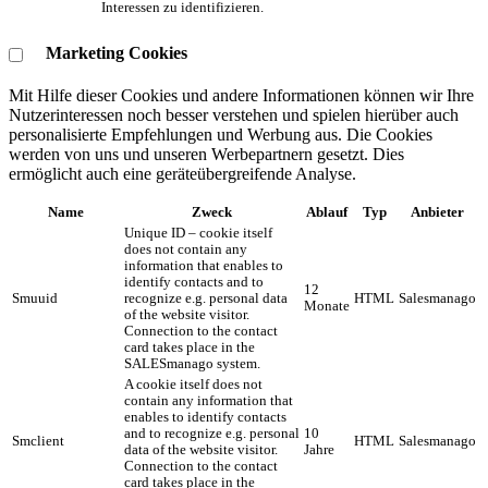
Interessen zu identifizieren.
Marketing Cookies
Mit Hilfe dieser Cookies und andere Informationen können wir Ihre
Nutzerinteressen noch besser verstehen und spielen hierüber auch
personalisierte Empfehlungen und Werbung aus. ​Die Cookies
werden von uns und unseren Werbepartnern gesetzt. Dies
ermöglicht auch eine geräteübergreifende Analyse.
Name
Zweck
Ablauf
Typ
Anbieter
Unique ID – cookie itself
does not contain any
information that enables to
identify contacts and to
12
Smuuid
recognize e.g. personal data
HTML
Salesmanago
Monate
of the website visitor.
Connection to the contact
card takes place in the
SALESmanago system.
A cookie itself does not
contain any information that
enables to identify contacts
and to recognize e.g. personal
10
Smclient
HTML
Salesmanago
data of the website visitor.
Jahre
Connection to the contact
card takes place in the