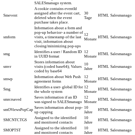
SALESmanago system.
A cookie contains eventId
assigned after the event cart,
30
Smevent
HTML
Salesmanago
deleted when the event
Tage
purchase takes place.
Information about a form and
pop-up behavior- a number of
12
smform
visits, a timestamp of the last
HTML
Salesmanago
Monate
visit, information about
closing/minimizing pop-ups
Identifies a user / Random ID
12
smg
HTML
Salesmanago
in UUID format
Monate
Stores information about
10
smvr
visits (coded base64); Values
HTML
Salesmanago
Jahre
coded by base64
Information about Web Push
12
smwp
HTML
Salesmanago
agreement forms
Monate
Identifies a user- global ID for
12
Smg
HTML
Salesmanago
the whole system
Monate
Saves information if an ID
12
smrcrsaved
HTML
Salesmanago
was signed to SALESmanago
Monate
Saves information about pop-
10
smOViewsPopCap
HTML
Salesmanago
up capping
Jahre
Assigned to the identified
10
SMCNTCTGS
HTML
Salesmanago
and monitored contacts
Jahre
Assigned to the identified
10
SMOPTST
HTML
Salesmanago
and monitored contacts
Jahre