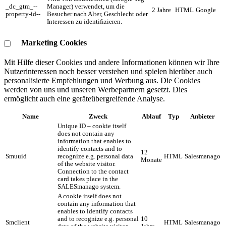
_dc_gtm_--
Manager) verwendet, um die
2 Jahre
HTML
Google
property-id--
Besucher nach Alter, Geschlecht oder
Interessen zu identifizieren.
Marketing Cookies
Mit Hilfe dieser Cookies und andere Informationen können wir Ihre
Nutzerinteressen noch besser verstehen und spielen hierüber auch
personalisierte Empfehlungen und Werbung aus. ​Die Cookies
werden von uns und unseren Werbepartnern gesetzt. Dies
ermöglicht auch eine geräteübergreifende Analyse.
Name
Zweck
Ablauf
Typ
Anbieter
Unique ID – cookie itself
does not contain any
information that enables to
identify contacts and to
12
Smuuid
recognize e.g. personal data
HTML
Salesmanago
Monate
of the website visitor.
Connection to the contact
card takes place in the
SALESmanago system.
A cookie itself does not
contain any information that
enables to identify contacts
and to recognize e.g. personal
10
Smclient
HTML
Salesmanago