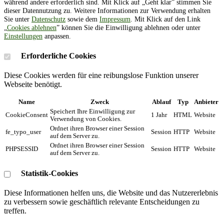
während andere erforderlich sind. Mit Klick auf „Geht klar” stimmen Sie
dieser Datennutzung zu. Weitere Informationen zur Verwendung erhalten
Sie unter
Datenschutz
sowie dem
Impressum
. Mit Klick auf den Link
„
Cookies ablehnen
” können Sie die Einwilligung ablehnen oder unter
Einstellungen
anpassen.
Erforderliche Cookies
Diese Cookies werden für eine reibungslose Funktion unserer
Webseite benötigt.
Name
Zweck
Ablauf
Typ
Anbieter
Speichert Ihre Einwilligung zur
CookieConsent
1 Jahr
HTML
Website
Verwendung von Cookies.
Ordnet ihren Browser einer Session
fe_typo_user
Session
HTTP
Website
auf dem Server zu.
Ordnet ihren Browser einer Session
PHPSESSID
Session
HTTP
Website
auf dem Server zu.
Statistik-Cookies
Diese Informationen helfen uns, die Website und das Nutzererlebnis
zu verbessern sowie geschäftlich relevante Entscheidungen zu
treffen.