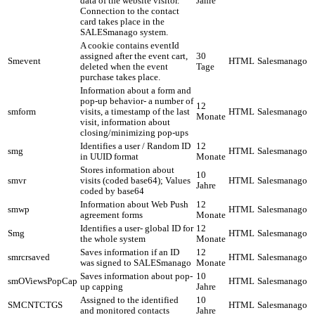
data of the website visitor.
Jahre
Connection to the contact
card takes place in the
SALESmanago system.
A cookie contains eventId
assigned after the event cart,
30
Smevent
HTML
Salesmanago
deleted when the event
Tage
purchase takes place.
Information about a form and
pop-up behavior- a number of
12
smform
visits, a timestamp of the last
HTML
Salesmanago
Monate
visit, information about
closing/minimizing pop-ups
Identifies a user / Random ID
12
smg
HTML
Salesmanago
in UUID format
Monate
Stores information about
10
smvr
visits (coded base64); Values
HTML
Salesmanago
Jahre
coded by base64
Information about Web Push
12
smwp
HTML
Salesmanago
agreement forms
Monate
Identifies a user- global ID for
12
Smg
HTML
Salesmanago
the whole system
Monate
Saves information if an ID
12
smrcrsaved
HTML
Salesmanago
was signed to SALESmanago
Monate
Saves information about pop-
10
smOViewsPopCap
HTML
Salesmanago
up capping
Jahre
Assigned to the identified
10
SMCNTCTGS
HTML
Salesmanago
and monitored contacts
Jahre