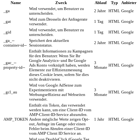
Name
Zweck
Ablauf
Typ
Anbieter
Wird verwendet, um Benutzer zu
_ga
2 Jahre
HTML
Google
unterscheiden.
Wird zum Drosseln der Anfragerate
_gat
1 Tag
HTML
Google
verwendet.
Wird verwendet, um Benutzer zu
_gid
1 Tag
HTML
Google
unterscheiden.
_ga_--
Speichert den aktuellen
2 Jahre
HTML
Google
container-id--
Sessionstatus.
Enthält Informationen zu Kampagnen
für den Benutzer. Wenn Sie Ihr
Google Analytics- und Ihr Google
_gac_--
3
Ads Konto verknüpft haben, werden
HTML
Google
property-id--
Monate
Elemente zur Effizienzmessung
dieses Cookie lesen, sofern Sie dies
nicht deaktivieren.
Wird von Google AdSense zum
Experimentieren mit
3
_gcl_au
HTML
Google
Werbungseffizienz auf Webseiten
Monate
verwendet.
Enthält ein Token, das verwendet
werden kann, um eine Client-ID vom
AMP-Client-ID-Service abzurufen.
AMP_TOKEN
Andere mögliche Werte zeigen Opt-
1 Jahr
HTML
Google
out, Anfrage im Gange oder einen
Fehler beim Abrufen einer Client-ID
vom AMP Client ID Service an.
Wird von DoubleClick (Google Tag