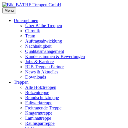
Menu
Unternehmen
Über Bäthe Treppen
Chronik
Team
Auftragsabwicklung
Nachhaltigkeit
Qualitätsmanagement
Kundenstimmen & Bewertungen
Jobs & Karriere
B2B Treppen Partner
News & Aktuelles
Downloads
Treppen
Alle Holztreppen
Bolzentreppe
Brandschutztreppe
Faltwerktreppe
Freitragende Treppe
Kragarmtreppe
Laminattreppe
Raumspartreppe