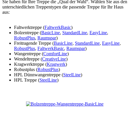
Sie haben für Ihre Treppe die „Qual der Wahl“. Wählen Sie aus den
unterschiedlichen Treppentypen die passende Treppe für Ihr Haus
aus:
Faltwerktreppe (
FaltwerkBasic
)
Bolzentreppe (
BasicLine
,
StandardLine
,
EasyLine
,
RobustPlus
,
Raumspar
)
Freitragende Treppe (
BasicLine
,
StandardLine
,
EasyLine
,
RobustPlus
,
FaltwerkBasic
,
Raumspar
)
Wangentreppe (
ComfortLine
)
Wendeltreppe (
CreativeLine
)
Kragwerktreppe (
Kragwerk
)
Robustplus (
RobustPlus
)
HPL Dünnwangentreppe (
SteelLine
)
HPL Treppe (
SteelLine
)