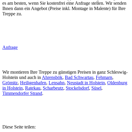
es am besten, wenn Sie kostenfrei eine Anfrage stellen. Wir senden
Ihnen dann ein Angebot (Preise inkl. Montage in Malente) für Ihre
Treppe zu.
Anfrage
Wir montieren Ihre Treppe zu günstigen Preisen in ganz Schleswig-
Holstein und auch in
Ahrensbök
,
Bad Schwartau
,
Fehmarn
,
Grömitz
,
Heiligenhafen
,
Lensahn
,
Neustadt in Holstein
,
Oldenburg
in Holstein
,
Ratekau
,
Scharbeutz
,
Stockelsdorf
,
Süsel
,
Timmendorfer Strand
.
Diese Seite teilen: