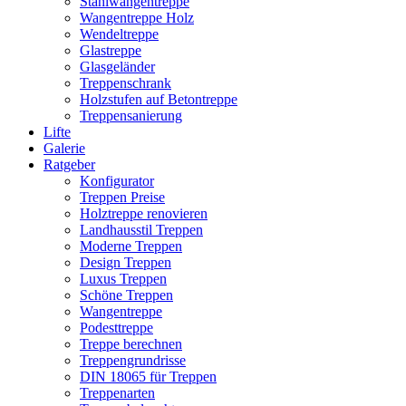
Stahlwangentreppe
Wangentreppe Holz
Wendeltreppe
Glastreppe
Glasgeländer
Treppenschrank
Holzstufen auf Betontreppe
Treppensanierung
Lifte
Galerie
Ratgeber
Konfigurator
Treppen Preise
Holztreppe renovieren
Landhausstil Treppen
Moderne Treppen
Design Treppen
Luxus Treppen
Schöne Treppen
Wangentreppe
Podesttreppe
Treppe berechnen
Treppengrundrisse
DIN 18065 für Treppen
Treppenarten