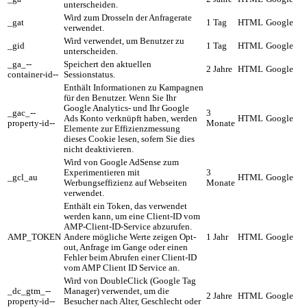
unterscheiden.
Wird zum Drosseln der Anfragerate
_gat
1 Tag
HTML
Google
verwendet.
Wird verwendet, um Benutzer zu
_gid
1 Tag
HTML
Google
unterscheiden.
_ga_--
Speichert den aktuellen
2 Jahre
HTML
Google
container-id--
Sessionstatus.
Enthält Informationen zu Kampagnen
für den Benutzer. Wenn Sie Ihr
Google Analytics- und Ihr Google
_gac_--
3
Ads Konto verknüpft haben, werden
HTML
Google
property-id--
Monate
Elemente zur Effizienzmessung
dieses Cookie lesen, sofern Sie dies
nicht deaktivieren.
Wird von Google AdSense zum
Experimentieren mit
3
_gcl_au
HTML
Google
Werbungseffizienz auf Webseiten
Monate
verwendet.
Enthält ein Token, das verwendet
werden kann, um eine Client-ID vom
AMP-Client-ID-Service abzurufen.
AMP_TOKEN
Andere mögliche Werte zeigen Opt-
1 Jahr
HTML
Google
out, Anfrage im Gange oder einen
Fehler beim Abrufen einer Client-ID
vom AMP Client ID Service an.
Wird von DoubleClick (Google Tag
_dc_gtm_--
Manager) verwendet, um die
2 Jahre
HTML
Google
property-id--
Besucher nach Alter, Geschlecht oder