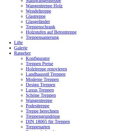
Stahlwangentreppe
Wangentreppe Holz
Wendeltreppe
Glastreppe
Glasgeländer
Treppenschrank
Holzstufen auf Betontreppe
Treppensanierung
Lifte
Galerie
Ratgeber
Konfigurator
Treppen Preise
Holztreppe renovieren
Landhausstil Treppen
Moderne Treppen
Design Treppen
Luxus Treppen
Schöne Treppen
Wangentreppe
Podesttreppe
Treppe berechnen
Treppengrundrisse
DIN 18065 für Treppen
Treppenarten