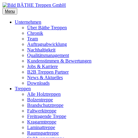
Menu
Unternehmen
Über Bäthe Treppen
Chronik
Team
Auftragsabwicklung
Nachhaltigkeit
Qualitätsmanagement
Kundenstimmen & Bewertungen
Jobs & Karriere
B2B Treppen Partner
News & Aktuelles
Downloads
Treppen
Alle Holztreppen
Bolzentreppe
Brandschutztreppe
Faltwerktreppe
Freitragende Treppe
Kragarmtreppe
Laminattreppe
Raumspartreppe