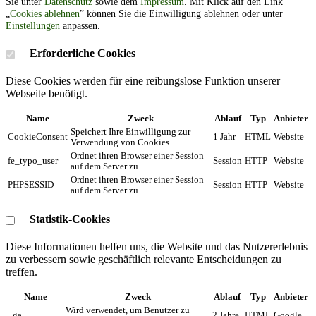
Sie unter
Datenschutz
sowie dem
Impressum
. Mit Klick auf den Link
„
Cookies ablehnen
” können Sie die Einwilligung ablehnen oder unter
Einstellungen
anpassen.
Erforderliche Cookies
Diese Cookies werden für eine reibungslose Funktion unserer
Webseite benötigt.
Name
Zweck
Ablauf
Typ
Anbieter
Speichert Ihre Einwilligung zur
CookieConsent
1 Jahr
HTML
Website
Verwendung von Cookies.
Ordnet ihren Browser einer Session
fe_typo_user
Session
HTTP
Website
auf dem Server zu.
Ordnet ihren Browser einer Session
PHPSESSID
Session
HTTP
Website
auf dem Server zu.
Statistik-Cookies
Diese Informationen helfen uns, die Website und das Nutzererlebnis
zu verbessern sowie geschäftlich relevante Entscheidungen zu
treffen.
Name
Zweck
Ablauf
Typ
Anbieter
Wird verwendet, um Benutzer zu
_ga
2 Jahre
HTML
Google