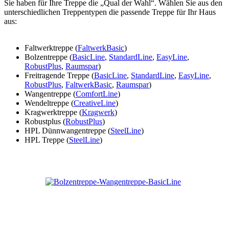
Sie haben für Ihre Treppe die „Qual der Wahl“. Wählen Sie aus den
unterschiedlichen Treppentypen die passende Treppe für Ihr Haus
aus:
Faltwerktreppe (
FaltwerkBasic
)
Bolzentreppe (
BasicLine
,
StandardLine
,
EasyLine
,
RobustPlus
,
Raumspar
)
Freitragende Treppe (
BasicLine
,
StandardLine
,
EasyLine
,
RobustPlus
,
FaltwerkBasic
,
Raumspar
)
Wangentreppe (
ComfortLine
)
Wendeltreppe (
CreativeLine
)
Kragwerktreppe (
Kragwerk
)
Robustplus (
RobustPlus
)
HPL Dünnwangentreppe (
SteelLine
)
HPL Treppe (
SteelLine
)