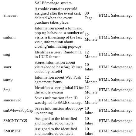
SALESmanago system.
A cookie contains eventId
assigned after the event cart,
30
Smevent
HTML
Salesmanago
deleted when the event
Tage
purchase takes place.
Information about a form and
pop-up behavior- a number of
12
smform
visits, a timestamp of the last
HTML
Salesmanago
Monate
visit, information about
closing/minimizing pop-ups
Identifies a user / Random ID
12
smg
HTML
Salesmanago
in UUID format
Monate
Stores information about
10
smvr
visits (coded base64); Values
HTML
Salesmanago
Jahre
coded by base64
Information about Web Push
12
smwp
HTML
Salesmanago
agreement forms
Monate
Identifies a user- global ID for
12
Smg
HTML
Salesmanago
the whole system
Monate
Saves information if an ID
12
smrcrsaved
HTML
Salesmanago
was signed to SALESmanago
Monate
Saves information about pop-
10
smOViewsPopCap
HTML
Salesmanago
up capping
Jahre
Assigned to the identified
10
SMCNTCTGS
HTML
Salesmanago
and monitored contacts
Jahre
Assigned to the identified
10
SMOPTST
HTML
Salesmanago
and monitored contacts
Jahre