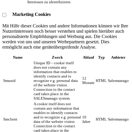
Interessen zu identifizieren.
Marketing Cookies
Mit Hilfe dieser Cookies und andere Informationen können wir Ihre
Nutzerinteressen noch besser verstehen und spielen hierüber auch
personalisierte Empfehlungen und Werbung aus. ​Die Cookies
werden von uns und unseren Werbepartnern gesetzt. Dies
ermöglicht auch eine geräteübergreifende Analyse.
Name
Zweck
Ablauf
Typ
Anbieter
Unique ID – cookie itself
does not contain any
information that enables to
identify contacts and to
12
Smuuid
recognize e.g. personal data
HTML
Salesmanago
Monate
of the website visitor.
Connection to the contact
card takes place in the
SALESmanago system.
A cookie itself does not
contain any information that
enables to identify contacts
and to recognize e.g. personal
10
Smclient
HTML
Salesmanago
data of the website visitor.
Jahre
Connection to the contact
card takes place in the