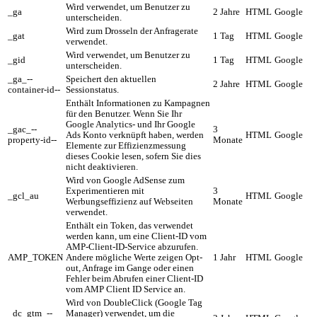
Wird verwendet, um Benutzer zu
_ga
2 Jahre
HTML
Google
unterscheiden.
Wird zum Drosseln der Anfragerate
_gat
1 Tag
HTML
Google
verwendet.
Wird verwendet, um Benutzer zu
_gid
1 Tag
HTML
Google
unterscheiden.
_ga_--
Speichert den aktuellen
2 Jahre
HTML
Google
container-id--
Sessionstatus.
Enthält Informationen zu Kampagnen
für den Benutzer. Wenn Sie Ihr
Google Analytics- und Ihr Google
_gac_--
3
Ads Konto verknüpft haben, werden
HTML
Google
property-id--
Monate
Elemente zur Effizienzmessung
dieses Cookie lesen, sofern Sie dies
nicht deaktivieren.
Wird von Google AdSense zum
Experimentieren mit
3
_gcl_au
HTML
Google
Werbungseffizienz auf Webseiten
Monate
verwendet.
Enthält ein Token, das verwendet
werden kann, um eine Client-ID vom
AMP-Client-ID-Service abzurufen.
AMP_TOKEN
Andere mögliche Werte zeigen Opt-
1 Jahr
HTML
Google
out, Anfrage im Gange oder einen
Fehler beim Abrufen einer Client-ID
vom AMP Client ID Service an.
Wird von DoubleClick (Google Tag
_dc_gtm_--
Manager) verwendet, um die