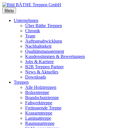
Menu
Unternehmen
Über Bäthe Treppen
Chronik
Team
Auftragsabwicklung
Nachhaltigkeit
Qualitätsmanagement
Kundenstimmen & Bewertungen
Jobs & Karriere
B2B Treppen Partner
News & Aktuelles
Downloads
Treppen
Alle Holztreppen
Bolzentreppe
Brandschutztreppe
Faltwerktreppe
Freitragende Treppe
Kragarmtreppe
Laminattreppe
Raumspartreppe