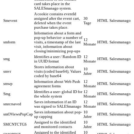
card takes place in the
SALESmanago system.
A cookie contains eventId
assigned after the event cart,
30
Smevent
HTML
Salesmanago
deleted when the event
Tage
purchase takes place.
Information about a form and
pop-up behavior- a number of
12
smform
visits, a timestamp of the last
HTML
Salesmanago
Monate
visit, information about
closing/minimizing pop-ups
Identifies a user / Random ID
12
smg
HTML
Salesmanago
in UUID format
Monate
Stores information about
10
smvr
visits (coded base64); Values
HTML
Salesmanago
Jahre
coded by base64
Information about Web Push
12
smwp
HTML
Salesmanago
agreement forms
Monate
Identifies a user- global ID for
12
Smg
HTML
Salesmanago
the whole system
Monate
Saves information if an ID
12
smrcrsaved
HTML
Salesmanago
was signed to SALESmanago
Monate
Saves information about pop-
10
smOViewsPopCap
HTML
Salesmanago
up capping
Jahre
Assigned to the identified
10
SMCNTCTGS
HTML
Salesmanago
and monitored contacts
Jahre
Assigned to the identified
10