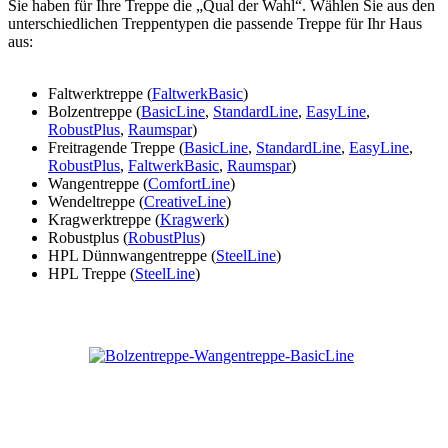
Sie haben für Ihre Treppe die „Qual der Wahl“. Wählen Sie aus den
unterschiedlichen Treppentypen die passende Treppe für Ihr Haus
aus:
Faltwerktreppe (
FaltwerkBasic
)
Bolzentreppe (
BasicLine
,
StandardLine
,
EasyLine
,
RobustPlus
,
Raumspar
)
Freitragende Treppe (
BasicLine
,
StandardLine
,
EasyLine
,
RobustPlus
,
FaltwerkBasic
,
Raumspar
)
Wangentreppe (
ComfortLine
)
Wendeltreppe (
CreativeLine
)
Kragwerktreppe (
Kragwerk
)
Robustplus (
RobustPlus
)
HPL Dünnwangentreppe (
SteelLine
)
HPL Treppe (
SteelLine
)