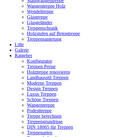
Stahlwangentreppe
Wangentreppe Holz
Wendeltreppe
Glastreppe
Glasgeländer
Treppenschrank
Holzstufen auf Betontreppe
Treppensanierung
Lifte
Galerie
Ratgeber
Konfigurator
Treppen Preise
Holztreppe renovieren
Landhausstil Treppen
Moderne Treppen
Design Treppen
Luxus Treppen
Schöne Treppen
Wangentreppe
Podesttreppe
Treppe berechnen
Treppengrundrisse
DIN 18065 für Treppen
Treppenarten