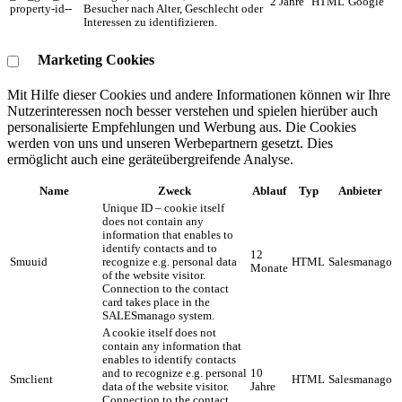
2 Jahre
HTML
Google
property-id--
Besucher nach Alter, Geschlecht oder
Interessen zu identifizieren.
Marketing Cookies
Mit Hilfe dieser Cookies und andere Informationen können wir Ihre
Nutzerinteressen noch besser verstehen und spielen hierüber auch
personalisierte Empfehlungen und Werbung aus. ​Die Cookies
werden von uns und unseren Werbepartnern gesetzt. Dies
ermöglicht auch eine geräteübergreifende Analyse.
Name
Zweck
Ablauf
Typ
Anbieter
Unique ID – cookie itself
does not contain any
information that enables to
identify contacts and to
12
Smuuid
recognize e.g. personal data
HTML
Salesmanago
Monate
of the website visitor.
Connection to the contact
card takes place in the
SALESmanago system.
A cookie itself does not
contain any information that
enables to identify contacts
and to recognize e.g. personal
10
Smclient
HTML
Salesmanago
data of the website visitor.
Jahre
Connection to the contact