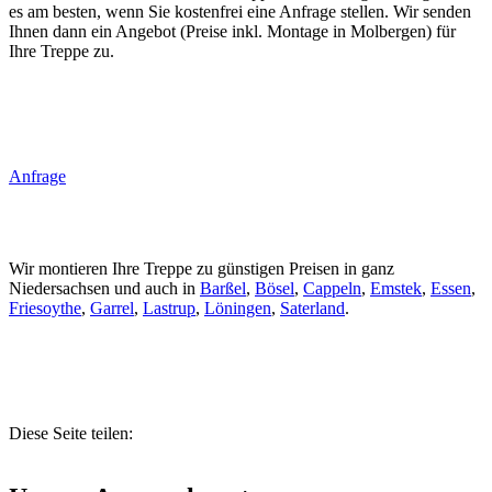
es am besten, wenn Sie kostenfrei eine Anfrage stellen. Wir senden
Ihnen dann ein Angebot (Preise inkl. Montage in Molbergen) für
Ihre Treppe zu.
Anfrage
Wir montieren Ihre Treppe zu günstigen Preisen in ganz
Niedersachsen und auch in
Barßel
,
Bösel
,
Cappeln
,
Emstek
,
Essen
,
Friesoythe
,
Garrel
,
Lastrup
,
Löningen
,
Saterland
.
Diese Seite teilen: