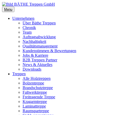
Menu
Unternehmen
Über Bäthe Treppen
Chronik
Team
Auftragsabwicklung
Nachhaltigkeit
Qualitätsmanagement
Kundenstimmen & Bewertungen
Jobs & Karriere
B2B Treppen Partner
News & Aktuelles
Downloads
Treppen
Alle Holztreppen
Bolzentreppe
Brandschutztreppe
Faltwerktreppe
Freitragende Treppe
Kragarmtreppe
Laminattreppe
Raumspartreppe