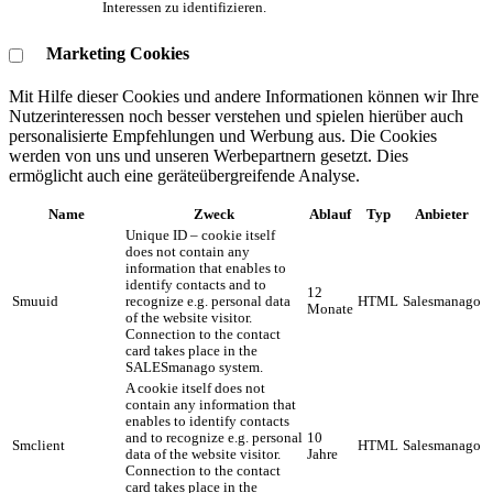
Interessen zu identifizieren.
Marketing Cookies
Mit Hilfe dieser Cookies und andere Informationen können wir Ihre
Nutzerinteressen noch besser verstehen und spielen hierüber auch
personalisierte Empfehlungen und Werbung aus. ​Die Cookies
werden von uns und unseren Werbepartnern gesetzt. Dies
ermöglicht auch eine geräteübergreifende Analyse.
Name
Zweck
Ablauf
Typ
Anbieter
Unique ID – cookie itself
does not contain any
information that enables to
identify contacts and to
12
Smuuid
recognize e.g. personal data
HTML
Salesmanago
Monate
of the website visitor.
Connection to the contact
card takes place in the
SALESmanago system.
A cookie itself does not
contain any information that
enables to identify contacts
and to recognize e.g. personal
10
Smclient
HTML
Salesmanago
data of the website visitor.
Jahre
Connection to the contact
card takes place in the