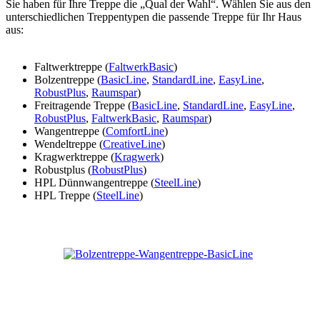
Sie haben für Ihre Treppe die „Qual der Wahl“. Wählen Sie aus den
unterschiedlichen Treppentypen die passende Treppe für Ihr Haus
aus:
Faltwerktreppe (
FaltwerkBasic
)
Bolzentreppe (
BasicLine
,
StandardLine
,
EasyLine
,
RobustPlus
,
Raumspar
)
Freitragende Treppe (
BasicLine
,
StandardLine
,
EasyLine
,
RobustPlus
,
FaltwerkBasic
,
Raumspar
)
Wangentreppe (
ComfortLine
)
Wendeltreppe (
CreativeLine
)
Kragwerktreppe (
Kragwerk
)
Robustplus (
RobustPlus
)
HPL Dünnwangentreppe (
SteelLine
)
HPL Treppe (
SteelLine
)