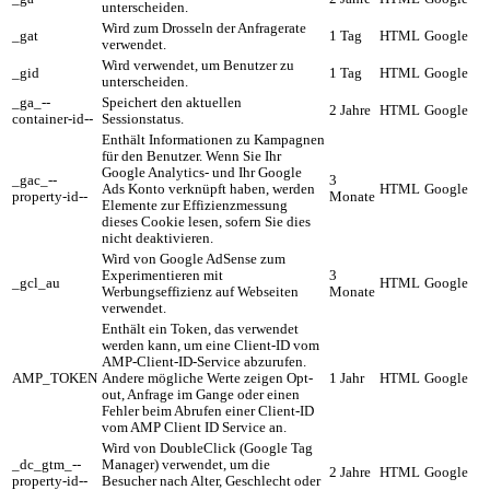
unterscheiden.
Wird zum Drosseln der Anfragerate
_gat
1 Tag
HTML
Google
verwendet.
Wird verwendet, um Benutzer zu
_gid
1 Tag
HTML
Google
unterscheiden.
_ga_--
Speichert den aktuellen
2 Jahre
HTML
Google
container-id--
Sessionstatus.
Enthält Informationen zu Kampagnen
für den Benutzer. Wenn Sie Ihr
Google Analytics- und Ihr Google
_gac_--
3
Ads Konto verknüpft haben, werden
HTML
Google
property-id--
Monate
Elemente zur Effizienzmessung
dieses Cookie lesen, sofern Sie dies
nicht deaktivieren.
Wird von Google AdSense zum
Experimentieren mit
3
_gcl_au
HTML
Google
Werbungseffizienz auf Webseiten
Monate
verwendet.
Enthält ein Token, das verwendet
werden kann, um eine Client-ID vom
AMP-Client-ID-Service abzurufen.
AMP_TOKEN
Andere mögliche Werte zeigen Opt-
1 Jahr
HTML
Google
out, Anfrage im Gange oder einen
Fehler beim Abrufen einer Client-ID
vom AMP Client ID Service an.
Wird von DoubleClick (Google Tag
_dc_gtm_--
Manager) verwendet, um die
2 Jahre
HTML
Google
property-id--
Besucher nach Alter, Geschlecht oder