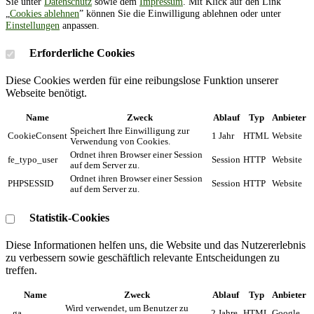
Sie unter
Datenschutz
sowie dem
Impressum
. Mit Klick auf den Link
„
Cookies ablehnen
” können Sie die Einwilligung ablehnen oder unter
Einstellungen
anpassen.
Erforderliche Cookies
Diese Cookies werden für eine reibungslose Funktion unserer
Webseite benötigt.
Name
Zweck
Ablauf
Typ
Anbieter
Speichert Ihre Einwilligung zur
CookieConsent
1 Jahr
HTML
Website
Verwendung von Cookies.
Ordnet ihren Browser einer Session
fe_typo_user
Session
HTTP
Website
auf dem Server zu.
Ordnet ihren Browser einer Session
PHPSESSID
Session
HTTP
Website
auf dem Server zu.
Statistik-Cookies
Diese Informationen helfen uns, die Website und das Nutzererlebnis
zu verbessern sowie geschäftlich relevante Entscheidungen zu
treffen.
Name
Zweck
Ablauf
Typ
Anbieter
Wird verwendet, um Benutzer zu
_ga
2 Jahre
HTML
Google