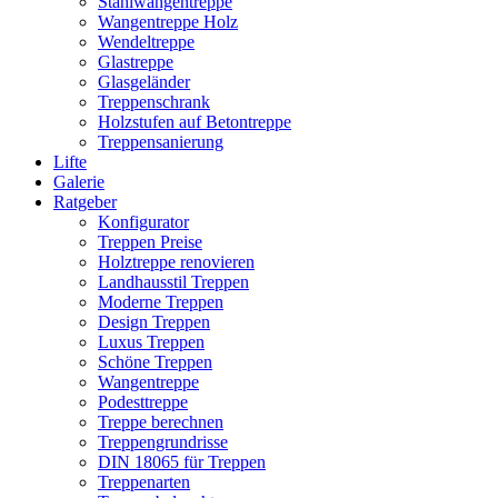
Stahlwangentreppe
Wangentreppe Holz
Wendeltreppe
Glastreppe
Glasgeländer
Treppenschrank
Holzstufen auf Betontreppe
Treppensanierung
Lifte
Galerie
Ratgeber
Konfigurator
Treppen Preise
Holztreppe renovieren
Landhausstil Treppen
Moderne Treppen
Design Treppen
Luxus Treppen
Schöne Treppen
Wangentreppe
Podesttreppe
Treppe berechnen
Treppengrundrisse
DIN 18065 für Treppen
Treppenarten