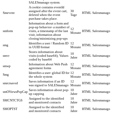
SALESmanago system.
A cookie contains eventId
assigned after the event cart,
30
Smevent
HTML
Salesmanago
deleted when the event
Tage
purchase takes place.
Information about a form and
pop-up behavior- a number of
12
smform
visits, a timestamp of the last
HTML
Salesmanago
Monate
visit, information about
closing/minimizing pop-ups
Identifies a user / Random ID
12
smg
HTML
Salesmanago
in UUID format
Monate
Stores information about
10
smvr
visits (coded base64); Values
HTML
Salesmanago
Jahre
coded by base64
Information about Web Push
12
smwp
HTML
Salesmanago
agreement forms
Monate
Identifies a user- global ID for
12
Smg
HTML
Salesmanago
the whole system
Monate
Saves information if an ID
12
smrcrsaved
HTML
Salesmanago
was signed to SALESmanago
Monate
Saves information about pop-
10
smOViewsPopCap
HTML
Salesmanago
up capping
Jahre
Assigned to the identified
10
SMCNTCTGS
HTML
Salesmanago
and monitored contacts
Jahre
Assigned to the identified
10
SMOPTST
HTML
Salesmanago
and monitored contacts
Jahre