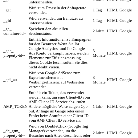
unterscheiden.
Wird zum Drosseln der Anfragerate
_gat
1 Tag
HTML
Google
verwendet.
Wird verwendet, um Benutzer zu
_gid
1 Tag
HTML
Google
unterscheiden.
_ga_--
Speichert den aktuellen
2 Jahre
HTML
Google
container-id--
Sessionstatus.
Enthält Informationen zu Kampagnen
für den Benutzer. Wenn Sie Ihr
Google Analytics- und Ihr Google
_gac_--
3
Ads Konto verknüpft haben, werden
HTML
Google
property-id--
Monate
Elemente zur Effizienzmessung
dieses Cookie lesen, sofern Sie dies
nicht deaktivieren.
Wird von Google AdSense zum
Experimentieren mit
3
_gcl_au
HTML
Google
Werbungseffizienz auf Webseiten
Monate
verwendet.
Enthält ein Token, das verwendet
werden kann, um eine Client-ID vom
AMP-Client-ID-Service abzurufen.
AMP_TOKEN
Andere mögliche Werte zeigen Opt-
1 Jahr
HTML
Google
out, Anfrage im Gange oder einen
Fehler beim Abrufen einer Client-ID
vom AMP Client ID Service an.
Wird von DoubleClick (Google Tag
_dc_gtm_--
Manager) verwendet, um die
2 Jahre
HTML
Google
property-id--
Besucher nach Alter, Geschlecht oder