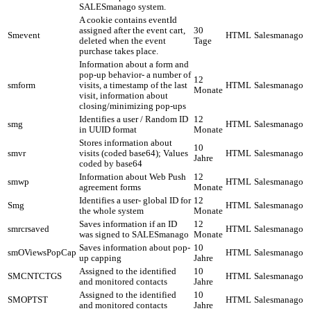
SALESmanago system.
A cookie contains eventId
assigned after the event cart,
30
Smevent
HTML
Salesmanago
deleted when the event
Tage
purchase takes place.
Information about a form and
pop-up behavior- a number of
12
smform
visits, a timestamp of the last
HTML
Salesmanago
Monate
visit, information about
closing/minimizing pop-ups
Identifies a user / Random ID
12
smg
HTML
Salesmanago
in UUID format
Monate
Stores information about
10
smvr
visits (coded base64); Values
HTML
Salesmanago
Jahre
coded by base64
Information about Web Push
12
smwp
HTML
Salesmanago
agreement forms
Monate
Identifies a user- global ID for
12
Smg
HTML
Salesmanago
the whole system
Monate
Saves information if an ID
12
smrcrsaved
HTML
Salesmanago
was signed to SALESmanago
Monate
Saves information about pop-
10
smOViewsPopCap
HTML
Salesmanago
up capping
Jahre
Assigned to the identified
10
SMCNTCTGS
HTML
Salesmanago
and monitored contacts
Jahre
Assigned to the identified
10
SMOPTST
HTML
Salesmanago
and monitored contacts
Jahre