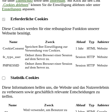
Sie unter
Datenschutz
sowie dem
Impressum
. Mit Klick auf den Link
„
Cookies ablehnen
” können Sie die Einwilligung ablehnen oder unter
Einstellungen
anpassen.
Erforderliche Cookies
Diese Cookies werden für eine reibungslose Funktion unserer
Webseite benötigt.
Name
Zweck
Ablauf
Typ
Anbieter
Speichert Ihre Einwilligung zur
CookieConsent
1 Jahr
HTML
Website
Verwendung von Cookies.
Ordnet ihren Browser einer Session
fe_typo_user
Session
HTTP
Website
auf dem Server zu.
Ordnet ihren Browser einer Session
PHPSESSID
Session
HTTP
Website
auf dem Server zu.
Statistik-Cookies
Diese Informationen helfen uns, die Website und das Nutzererlebnis
zu verbessern sowie geschäftlich relevante Entscheidungen zu
treffen.
Name
Zweck
Ablauf
Typ
Anbieter
Wird verwendet, um Benutzer zu
_ga
2 Jahre
HTML
Google