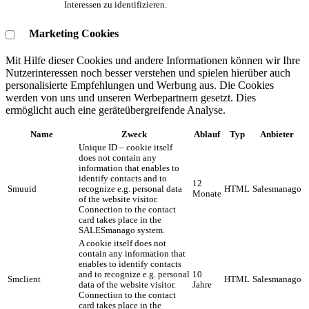
Interessen zu identifizieren.
Marketing Cookies
Mit Hilfe dieser Cookies und andere Informationen können wir Ihre
Nutzerinteressen noch besser verstehen und spielen hierüber auch
personalisierte Empfehlungen und Werbung aus. ​Die Cookies
werden von uns und unseren Werbepartnern gesetzt. Dies
ermöglicht auch eine geräteübergreifende Analyse.
Name
Zweck
Ablauf
Typ
Anbieter
Unique ID – cookie itself
does not contain any
information that enables to
identify contacts and to
12
Smuuid
recognize e.g. personal data
HTML
Salesmanago
Monate
of the website visitor.
Connection to the contact
card takes place in the
SALESmanago system.
A cookie itself does not
contain any information that
enables to identify contacts
and to recognize e.g. personal
10
Smclient
HTML
Salesmanago
data of the website visitor.
Jahre
Connection to the contact
card takes place in the