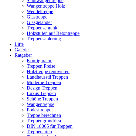
Stahlwangentreppe
Wangentreppe Holz
Wendeltreppe
Glastreppe
Glasgeländer
Treppenschrank
Holzstufen auf Betontreppe
Treppensanierung
Lifte
Galerie
Ratgeber
Konfigurator
Treppen Preise
Holztreppe renovieren
Landhausstil Treppen
Moderne Treppen
Design Treppen
Luxus Treppen
Schöne Treppen
Wangentreppe
Podesttreppe
Treppe berechnen
Treppengrundrisse
DIN 18065 für Treppen
Treppenarten