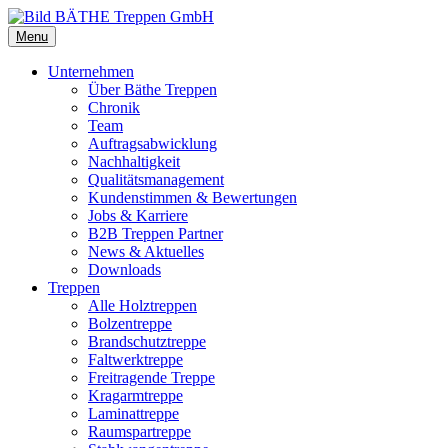
Menu
Unternehmen
Über Bäthe Treppen
Chronik
Team
Auftragsabwicklung
Nachhaltigkeit
Qualitätsmanagement
Kundenstimmen & Bewertungen
Jobs & Karriere
B2B Treppen Partner
News & Aktuelles
Downloads
Treppen
Alle Holztreppen
Bolzentreppe
Brandschutztreppe
Faltwerktreppe
Freitragende Treppe
Kragarmtreppe
Laminattreppe
Raumspartreppe