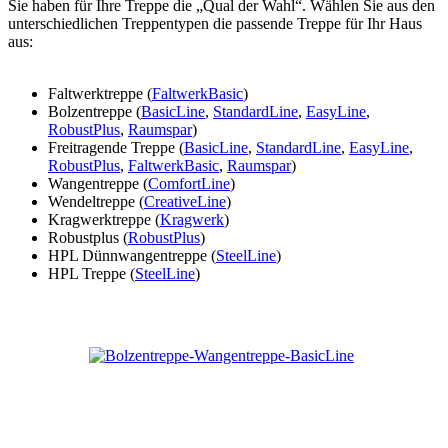
Sie haben für Ihre Treppe die „Qual der Wahl“. Wählen Sie aus den
unterschiedlichen Treppentypen die passende Treppe für Ihr Haus
aus:
Faltwerktreppe (
FaltwerkBasic
)
Bolzentreppe (
BasicLine
,
StandardLine
,
EasyLine
,
RobustPlus
,
Raumspar
)
Freitragende Treppe (
BasicLine
,
StandardLine
,
EasyLine
,
RobustPlus
,
FaltwerkBasic
,
Raumspar
)
Wangentreppe (
ComfortLine
)
Wendeltreppe (
CreativeLine
)
Kragwerktreppe (
Kragwerk
)
Robustplus (
RobustPlus
)
HPL Dünnwangentreppe (
SteelLine
)
HPL Treppe (
SteelLine
)