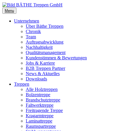
Menu
Unternehmen
Über Bäthe Treppen
Chronik
Team
Auftragsabwicklung
Nachhaltigkeit
Qualitätsmanagement
Kundenstimmen & Bewertungen
Jobs & Karriere
B2B Treppen Partner
News & Aktuelles
Downloads
Treppen
Alle Holztreppen
Bolzentreppe
Brandschutztreppe
Faltwerktreppe
Freitragende Treppe
Kragarmtreppe
Laminattreppe
Raumspartreppe