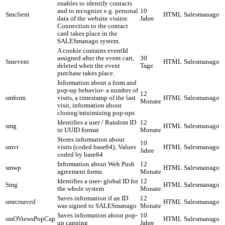
enables to identify contacts
and to recognize e.g. personal
10
Smclient
HTML
Salesmanago
data of the website visitor.
Jahre
Connection to the contact
card takes place in the
SALESmanago system.
A cookie contains eventId
assigned after the event cart,
30
Smevent
HTML
Salesmanago
deleted when the event
Tage
purchase takes place.
Information about a form and
pop-up behavior- a number of
12
smform
visits, a timestamp of the last
HTML
Salesmanago
Monate
visit, information about
closing/minimizing pop-ups
Identifies a user / Random ID
12
smg
HTML
Salesmanago
in UUID format
Monate
Stores information about
10
smvr
visits (coded base64); Values
HTML
Salesmanago
Jahre
coded by base64
Information about Web Push
12
smwp
HTML
Salesmanago
agreement forms
Monate
Identifies a user- global ID for
12
Smg
HTML
Salesmanago
the whole system
Monate
Saves information if an ID
12
smrcrsaved
HTML
Salesmanago
was signed to SALESmanago
Monate
Saves information about pop-
10
smOViewsPopCap
HTML
Salesmanago
up capping
Jahre