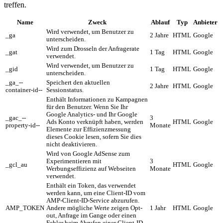
treffen.
Name
Zweck
Ablauf
Typ
Anbieter
Wird verwendet, um Benutzer zu
_ga
2 Jahre
HTML
Google
unterscheiden.
Wird zum Drosseln der Anfragerate
_gat
1 Tag
HTML
Google
verwendet.
Wird verwendet, um Benutzer zu
_gid
1 Tag
HTML
Google
unterscheiden.
_ga_--
Speichert den aktuellen
2 Jahre
HTML
Google
container-id--
Sessionstatus.
Enthält Informationen zu Kampagnen
für den Benutzer. Wenn Sie Ihr
Google Analytics- und Ihr Google
_gac_--
3
Ads Konto verknüpft haben, werden
HTML
Google
property-id--
Monate
Elemente zur Effizienzmessung
dieses Cookie lesen, sofern Sie dies
nicht deaktivieren.
Wird von Google AdSense zum
Experimentieren mit
3
_gcl_au
HTML
Google
Werbungseffizienz auf Webseiten
Monate
verwendet.
Enthält ein Token, das verwendet
werden kann, um eine Client-ID vom
AMP-Client-ID-Service abzurufen.
AMP_TOKEN
Andere mögliche Werte zeigen Opt-
1 Jahr
HTML
Google
out, Anfrage im Gange oder einen