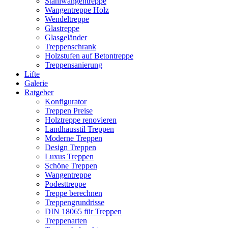
Stahlwangentreppe
Wangentreppe Holz
Wendeltreppe
Glastreppe
Glasgeländer
Treppenschrank
Holzstufen auf Betontreppe
Treppensanierung
Lifte
Galerie
Ratgeber
Konfigurator
Treppen Preise
Holztreppe renovieren
Landhausstil Treppen
Moderne Treppen
Design Treppen
Luxus Treppen
Schöne Treppen
Wangentreppe
Podesttreppe
Treppe berechnen
Treppengrundrisse
DIN 18065 für Treppen
Treppenarten