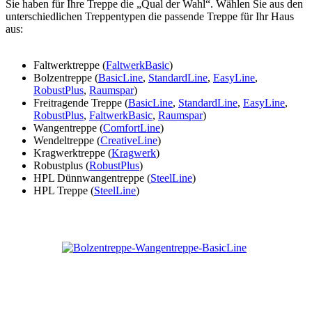
Sie haben für Ihre Treppe die „Qual der Wahl“. Wählen Sie aus den
unterschiedlichen Treppentypen die passende Treppe für Ihr Haus
aus:
Faltwerktreppe (
FaltwerkBasic
)
Bolzentreppe (
BasicLine
,
StandardLine
,
EasyLine
,
RobustPlus
,
Raumspar
)
Freitragende Treppe (
BasicLine
,
StandardLine
,
EasyLine
,
RobustPlus
,
FaltwerkBasic
,
Raumspar
)
Wangentreppe (
ComfortLine
)
Wendeltreppe (
CreativeLine
)
Kragwerktreppe (
Kragwerk
)
Robustplus (
RobustPlus
)
HPL Dünnwangentreppe (
SteelLine
)
HPL Treppe (
SteelLine
)