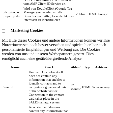
Fehler beim Abrufen einer Client-ID
vom AMP Client ID Service an.
Wird von DoubleClick (Google Tag
_dc_gtm_--
Manager) verwendet, um die
2 Jahre
HTML
Google
property-id--
Besucher nach Alter, Geschlecht oder
Interessen zu identifizieren.
Marketing Cookies
Mit Hilfe dieser Cookies und andere Informationen können wir Ihre
Nutzerinteressen noch besser verstehen und spielen hierüber auch
personalisierte Empfehlungen und Werbung aus. ​Die Cookies
werden von uns und unseren Werbepartnern gesetzt. Dies
ermöglicht auch eine geräteübergreifende Analyse.
Name
Zweck
Ablauf
Typ
Anbieter
Unique ID – cookie itself
does not contain any
information that enables to
identify contacts and to
12
Smuuid
recognize e.g. personal data
HTML
Salesmanago
Monate
of the website visitor.
Connection to the contact
card takes place in the
SALESmanago system.
A cookie itself does not
contain any information that