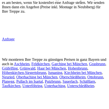
es am besten, wenn Sie kostenfrei eine Anfrage stellen. Wir senden
Ihnen dann ein Angebot (Preise inkl. Montage in Neubiberg) für
Ihre Treppe zu.
Anfrage
Wir montieren Ihre Treppe zu günstigen Preisen in ganz Bayern und
auch in
Aschheim
,
Feldkirchen
,
Garching bei München
,
Grasbrunn
,
Gräfelfing
,
Grünwald
,
Haar bei München
,
Hohenbrunn
,
Höhenkirchen-Siegertsbrunn
,
Ismaning
,
Kirchheim bei München
,
Neuried
,
Oberhaching bei München
,
Oberschleißheim
,
Ottobrunn
,
Planegg
,
Pullach im Isartal
,
Putzbrunn
,
Sauerlach
,
Schäftlarn
,
Taufkirchen
,
Unterföhring
,
Unterhaching
,
Unterschleißheim
.