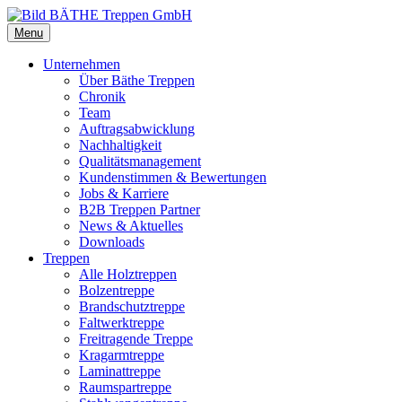
Menu
Unternehmen
Über Bäthe Treppen
Chronik
Team
Auftragsabwicklung
Nachhaltigkeit
Qualitätsmanagement
Kundenstimmen & Bewertungen
Jobs & Karriere
B2B Treppen Partner
News & Aktuelles
Downloads
Treppen
Alle Holztreppen
Bolzentreppe
Brandschutztreppe
Faltwerktreppe
Freitragende Treppe
Kragarmtreppe
Laminattreppe
Raumspartreppe