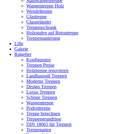
Stahlwangentreppe
Wangentreppe Holz
Wendeltreppe
Glastreppe
Glasgeländer
Treppenschrank
Holzstufen auf Betontreppe
Treppensanierung
Lifte
Galerie
Ratgeber
Konfigurator
Treppen Preise
Holztreppe renovieren
Landhausstil Treppen
Moderne Treppen
Design Treppen
Luxus Treppen
Schöne Treppen
Wangentreppe
Podesttreppe
Treppe berechnen
Treppengrundrisse
DIN 18065 für Treppen
Treppenarten