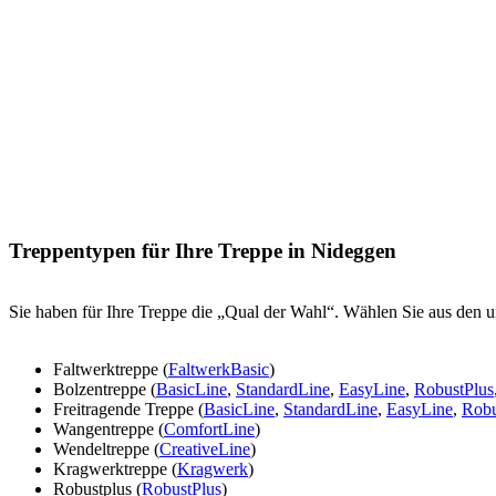
Treppentypen für Ihre Treppe in Nideggen
Sie haben für Ihre Treppe die „Qual der Wahl“. Wählen Sie aus den u
Faltwerktreppe (
FaltwerkBasic
)
Bolzentreppe (
BasicLine
,
StandardLine
,
EasyLine
,
RobustPlus
Freitragende Treppe (
BasicLine
,
StandardLine
,
EasyLine
,
Robu
Wangentreppe (
ComfortLine
)
Wendeltreppe (
CreativeLine
)
Kragwerktreppe (
Kragwerk
)
Robustplus (
RobustPlus
)