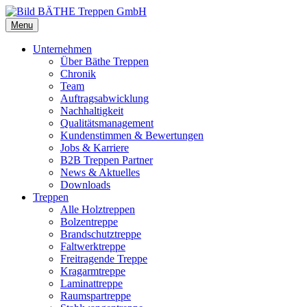
Menu
Unternehmen
Über Bäthe Treppen
Chronik
Team
Auftragsabwicklung
Nachhaltigkeit
Qualitätsmanagement
Kundenstimmen & Bewertungen
Jobs & Karriere
B2B Treppen Partner
News & Aktuelles
Downloads
Treppen
Alle Holztreppen
Bolzentreppe
Brandschutztreppe
Faltwerktreppe
Freitragende Treppe
Kragarmtreppe
Laminattreppe
Raumspartreppe