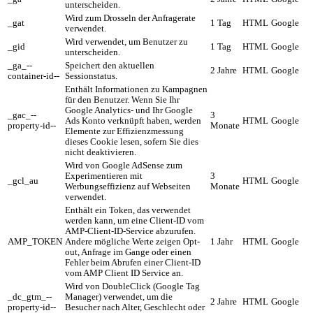
unterscheiden.
Wird zum Drosseln der Anfragerate
_gat
1 Tag
HTML
Google
verwendet.
Wird verwendet, um Benutzer zu
_gid
1 Tag
HTML
Google
unterscheiden.
_ga_--
Speichert den aktuellen
2 Jahre
HTML
Google
container-id--
Sessionstatus.
Enthält Informationen zu Kampagnen
für den Benutzer. Wenn Sie Ihr
Google Analytics- und Ihr Google
_gac_--
3
Ads Konto verknüpft haben, werden
HTML
Google
property-id--
Monate
Elemente zur Effizienzmessung
dieses Cookie lesen, sofern Sie dies
nicht deaktivieren.
Wird von Google AdSense zum
Experimentieren mit
3
_gcl_au
HTML
Google
Werbungseffizienz auf Webseiten
Monate
verwendet.
Enthält ein Token, das verwendet
werden kann, um eine Client-ID vom
AMP-Client-ID-Service abzurufen.
AMP_TOKEN
Andere mögliche Werte zeigen Opt-
1 Jahr
HTML
Google
out, Anfrage im Gange oder einen
Fehler beim Abrufen einer Client-ID
vom AMP Client ID Service an.
Wird von DoubleClick (Google Tag
_dc_gtm_--
Manager) verwendet, um die
2 Jahre
HTML
Google
property-id--
Besucher nach Alter, Geschlecht oder