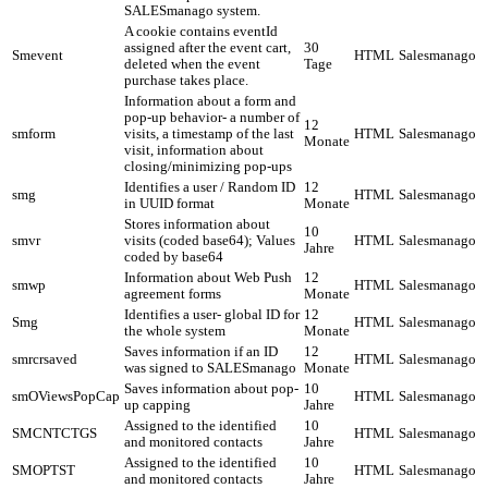
SALESmanago system.
A cookie contains eventId
assigned after the event cart,
30
Smevent
HTML
Salesmanago
deleted when the event
Tage
purchase takes place.
Information about a form and
pop-up behavior- a number of
12
smform
visits, a timestamp of the last
HTML
Salesmanago
Monate
visit, information about
closing/minimizing pop-ups
Identifies a user / Random ID
12
smg
HTML
Salesmanago
in UUID format
Monate
Stores information about
10
smvr
visits (coded base64); Values
HTML
Salesmanago
Jahre
coded by base64
Information about Web Push
12
smwp
HTML
Salesmanago
agreement forms
Monate
Identifies a user- global ID for
12
Smg
HTML
Salesmanago
the whole system
Monate
Saves information if an ID
12
smrcrsaved
HTML
Salesmanago
was signed to SALESmanago
Monate
Saves information about pop-
10
smOViewsPopCap
HTML
Salesmanago
up capping
Jahre
Assigned to the identified
10
SMCNTCTGS
HTML
Salesmanago
and monitored contacts
Jahre
Assigned to the identified
10
SMOPTST
HTML
Salesmanago
and monitored contacts
Jahre