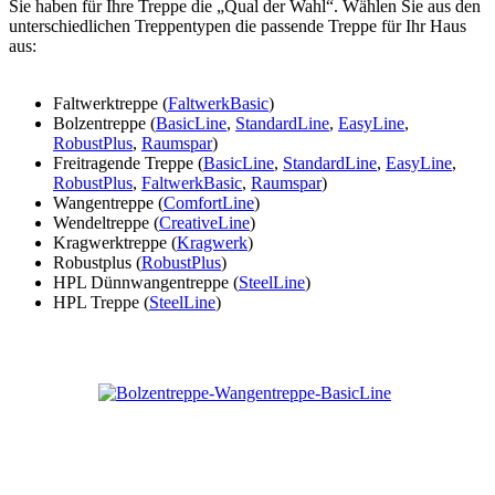
Sie haben für Ihre Treppe die „Qual der Wahl“. Wählen Sie aus den
unterschiedlichen Treppentypen die passende Treppe für Ihr Haus
aus:
Faltwerktreppe (
FaltwerkBasic
)
Bolzentreppe (
BasicLine
,
StandardLine
,
EasyLine
,
RobustPlus
,
Raumspar
)
Freitragende Treppe (
BasicLine
,
StandardLine
,
EasyLine
,
RobustPlus
,
FaltwerkBasic
,
Raumspar
)
Wangentreppe (
ComfortLine
)
Wendeltreppe (
CreativeLine
)
Kragwerktreppe (
Kragwerk
)
Robustplus (
RobustPlus
)
HPL Dünnwangentreppe (
SteelLine
)
HPL Treppe (
SteelLine
)