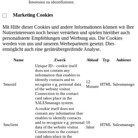
Interessen zu identifizieren.
Marketing Cookies
Mit Hilfe dieser Cookies und andere Informationen können wir Ihre
Nutzerinteressen noch besser verstehen und spielen hierüber auch
personalisierte Empfehlungen und Werbung aus. ​Die Cookies
werden von uns und unseren Werbepartnern gesetzt. Dies
ermöglicht auch eine geräteübergreifende Analyse.
Name
Zweck
Ablauf
Typ
Anbieter
Unique ID – cookie itself
does not contain any
information that enables to
identify contacts and to
12
Smuuid
recognize e.g. personal data
HTML
Salesmanago
Monate
of the website visitor.
Connection to the contact
card takes place in the
SALESmanago system.
A cookie itself does not
contain any information that
enables to identify contacts
and to recognize e.g. personal
10
Smclient
HTML
Salesmanago
data of the website visitor.
Jahre
Connection to the contact
card takes place in the