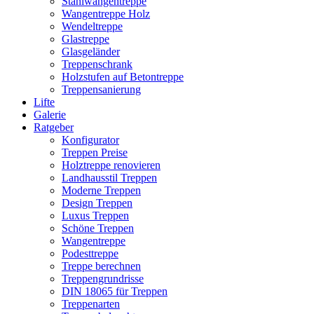
Stahlwangentreppe
Wangentreppe Holz
Wendeltreppe
Glastreppe
Glasgeländer
Treppenschrank
Holzstufen auf Betontreppe
Treppensanierung
Lifte
Galerie
Ratgeber
Konfigurator
Treppen Preise
Holztreppe renovieren
Landhausstil Treppen
Moderne Treppen
Design Treppen
Luxus Treppen
Schöne Treppen
Wangentreppe
Podesttreppe
Treppe berechnen
Treppengrundrisse
DIN 18065 für Treppen
Treppenarten