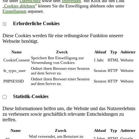
Sie unter
Datenschutz
sowie dem
Impressum
. Mit Klick auf den Link
„
Cookies ablehnen
” können Sie die Einwilligung ablehnen oder unter
Einstellungen
anpassen.
Erforderliche Cookies
Diese Cookies werden für eine reibungslose Funktion unserer
Webseite benötigt.
Name
Zweck
Ablauf
Typ
Anbieter
Speichert Ihre Einwilligung zur
CookieConsent
1 Jahr
HTML
Website
Verwendung von Cookies.
Ordnet ihren Browser einer Session
fe_typo_user
Session
HTTP
Website
auf dem Server zu.
Ordnet ihren Browser einer Session
PHPSESSID
Session
HTTP
Website
auf dem Server zu.
Statistik-Cookies
Diese Informationen helfen uns, die Website und das Nutzererlebnis
zu verbessern sowie geschäftlich relevante Entscheidungen zu
treffen.
Name
Zweck
Ablauf
Typ
Anbieter
Wird verwendet, um Benutzer zu
_ga
2 Jahre
HTML
Google