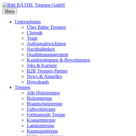
Menu
Unternehmen
Über Bäthe Treppen
Chronik
Team
Auftragsabwicklung
Nachhaltigkeit
Qualitätsmanagement
Kundenstimmen & Bewertungen
Jobs & Karriere
B2B Treppen Partner
News & Aktuelles
Downloads
Treppen
Alle Holztreppen
Bolzentreppe
Brandschutztreppe
Faltwerktreppe
Freitragende Treppe
Kragarmtreppe
Laminattreppe
Raumspartreppe