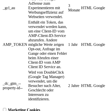
AdSense zum
3
_gcl_au
Experimentieren mit
HTML
Google
Monate
Werbungseffizienz auf
Webseiten verwendet.
Enthält ein Token, das
verwendet werden kann,
um eine Client-ID vom
AMP-Client-ID-Service
abzurufen. Andere
AMP_TOKEN
mögliche Werte zeigen
1 Jahr
HTML
Google
Opt-out, Anfrage im
Gange oder einen Fehler
beim Abrufen einer
Client-ID vom AMP
Client ID Service an.
Wird von DoubleClick
(Google Tag Manager)
verwendet, um die
_dc_gtm_--
Besucher nach Alter,
2 Jahre
HTML
Google
property-id--
Geschlecht oder
Interessen zu
identifizieren.
Marketing Cookies