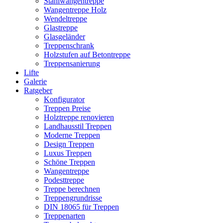
Stahlwangentreppe
Wangentreppe Holz
Wendeltreppe
Glastreppe
Glasgeländer
Treppenschrank
Holzstufen auf Betontreppe
Treppensanierung
Lifte
Galerie
Ratgeber
Konfigurator
Treppen Preise
Holztreppe renovieren
Landhausstil Treppen
Moderne Treppen
Design Treppen
Luxus Treppen
Schöne Treppen
Wangentreppe
Podesttreppe
Treppe berechnen
Treppengrundrisse
DIN 18065 für Treppen
Treppenarten