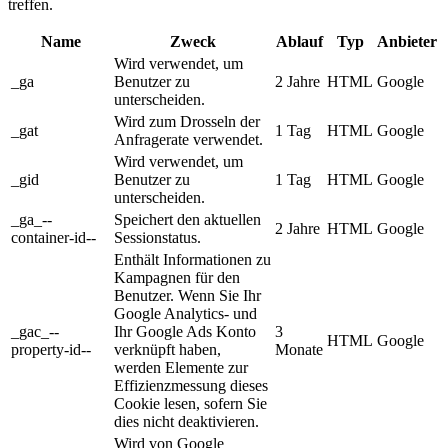
treffen.
Name
Zweck
Ablauf
Typ
Anbieter
Wird verwendet, um
_ga
Benutzer zu
2 Jahre
HTML
Google
unterscheiden.
Wird zum Drosseln der
_gat
1 Tag
HTML
Google
Anfragerate verwendet.
Wird verwendet, um
_gid
Benutzer zu
1 Tag
HTML
Google
unterscheiden.
_ga_--
Speichert den aktuellen
2 Jahre
HTML
Google
container-id--
Sessionstatus.
Enthält Informationen zu
Kampagnen für den
Benutzer. Wenn Sie Ihr
Google Analytics- und
_gac_--
Ihr Google Ads Konto
3
HTML
Google
property-id--
verknüpft haben,
Monate
werden Elemente zur
Effizienzmessung dieses
Cookie lesen, sofern Sie
dies nicht deaktivieren.
Wird von Google