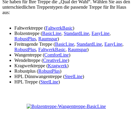
Sie haben für Ihre Treppe die „Qual der Wahl“. Wählen Sie aus den
unterschiedlichen Treppentypen die passende Treppe für Ihr Haus
aus:
Faltwerktreppe (
FaltwerkBasic
)
Bolzentreppe (
BasicLine
,
StandardLine
,
EasyLine
,
RobustPlus
,
Raumspar
)
Freitragende Treppe (
BasicLine
,
StandardLine
,
EasyLine
,
RobustPlus
,
FaltwerkBasic
,
Raumspar
)
Wangentreppe (
ComfortLine
)
Wendeltreppe (
CreativeLine
)
Kragwerktreppe (
Kragwerk
)
Robustplus (
RobustPlus
)
HPL Dünnwangentreppe (
SteelLine
)
HPL Treppe (
SteelLine
)