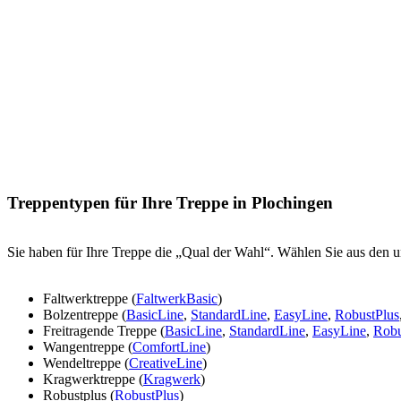
Treppentypen für Ihre Treppe in Plochingen
Sie haben für Ihre Treppe die „Qual der Wahl“. Wählen Sie aus den u
Faltwerktreppe (
FaltwerkBasic
)
Bolzentreppe (
BasicLine
,
StandardLine
,
EasyLine
,
RobustPlus
Freitragende Treppe (
BasicLine
,
StandardLine
,
EasyLine
,
Robu
Wangentreppe (
ComfortLine
)
Wendeltreppe (
CreativeLine
)
Kragwerktreppe (
Kragwerk
)
Robustplus (
RobustPlus
)