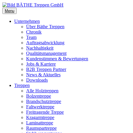
Menu
Unternehmen
Über Bäthe Treppen
Chronik
Team
Auftragsabwicklung
Nachhaltigkeit
Qualitätsmanagement
Kundenstimmen & Bewertungen
Jobs & Karriere
B2B Treppen Partner
News & Aktuelles
Downloads
Treppen
Alle Holztreppen
Bolzentreppe
Brandschutztreppe
Faltwerktreppe
Freitragende Treppe
Kragarmtreppe
Laminattreppe
Raumspartreppe