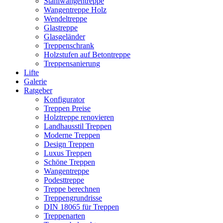
Stahlwangentreppe
Wangentreppe Holz
Wendeltreppe
Glastreppe
Glasgeländer
Treppenschrank
Holzstufen auf Betontreppe
Treppensanierung
Lifte
Galerie
Ratgeber
Konfigurator
Treppen Preise
Holztreppe renovieren
Landhausstil Treppen
Moderne Treppen
Design Treppen
Luxus Treppen
Schöne Treppen
Wangentreppe
Podesttreppe
Treppe berechnen
Treppengrundrisse
DIN 18065 für Treppen
Treppenarten