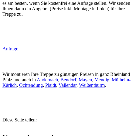
es am besten, wenn Sie kostenfrei eine Anfrage stellen. Wir senden
Ihnen dann ein Angebot (Preise inkl. Montage in Polch) für Ihre
Treppe zu.
Anfrage
Wir montieren Ihre Treppe zu günstigen Preisen in ganz Rheinland-
Pfalz und auch in
Andernach
,
Bendorf
,
Mayen
,
Mendig
,
Mülheim-
Kärlich
,
Ochtendung
,
Plaidt
,
Vallendar
,
Weißenthurm
.
Diese Seite teilen: