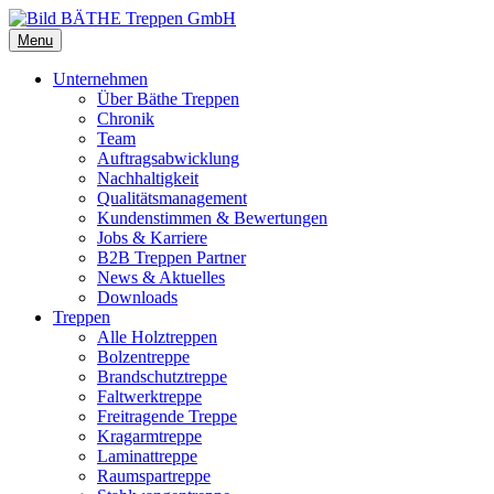
Menu
Unternehmen
Über Bäthe Treppen
Chronik
Team
Auftragsabwicklung
Nachhaltigkeit
Qualitätsmanagement
Kundenstimmen & Bewertungen
Jobs & Karriere
B2B Treppen Partner
News & Aktuelles
Downloads
Treppen
Alle Holztreppen
Bolzentreppe
Brandschutztreppe
Faltwerktreppe
Freitragende Treppe
Kragarmtreppe
Laminattreppe
Raumspartreppe