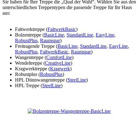
Sie haben für Ihre Treppe die „Qual der Wahl“. Wählen Sie aus den
unterschiedlichen Treppentypen die passende Treppe für Ihr Haus
aus:
Faltwerktreppe (
FaltwerkBasic
)
Bolzentreppe (
BasicLine
,
StandardLine
,
EasyLine
,
RobustPlus
,
Raumspar
)
Freitragende Treppe (
BasicLine
,
StandardLine
,
EasyLine
,
RobustPlus
,
FaltwerkBasic
,
Raumspar
)
Wangentreppe (
ComfortLine
)
Wendeltreppe (
CreativeLine
)
Kragwerktreppe (
Kragwerk
)
Robustplus (
RobustPlus
)
HPL Dünnwangentreppe (
SteelLine
)
HPL Treppe (
SteelLine
)