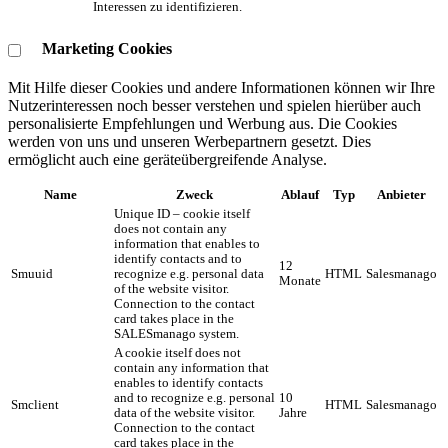
Interessen zu identifizieren.
Marketing Cookies
Mit Hilfe dieser Cookies und andere Informationen können wir Ihre
Nutzerinteressen noch besser verstehen und spielen hierüber auch
personalisierte Empfehlungen und Werbung aus. ​Die Cookies
werden von uns und unseren Werbepartnern gesetzt. Dies
ermöglicht auch eine geräteübergreifende Analyse.
Name
Zweck
Ablauf
Typ
Anbieter
Unique ID – cookie itself
does not contain any
information that enables to
identify contacts and to
12
Smuuid
recognize e.g. personal data
HTML
Salesmanago
Monate
of the website visitor.
Connection to the contact
card takes place in the
SALESmanago system.
A cookie itself does not
contain any information that
enables to identify contacts
and to recognize e.g. personal
10
Smclient
HTML
Salesmanago
data of the website visitor.
Jahre
Connection to the contact
card takes place in the