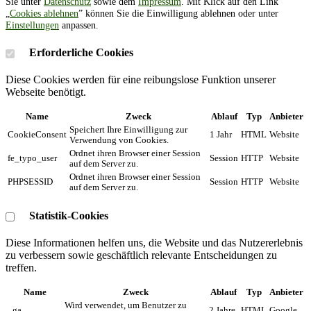
Sie unter
Datenschutz
sowie dem
Impressum
. Mit Klick auf den Link
„
Cookies ablehnen
” können Sie die Einwilligung ablehnen oder unter
Einstellungen
anpassen.
Erforderliche Cookies
Diese Cookies werden für eine reibungslose Funktion unserer
Webseite benötigt.
Name
Zweck
Ablauf
Typ
Anbieter
Speichert Ihre Einwilligung zur
CookieConsent
1 Jahr
HTML
Website
Verwendung von Cookies.
Ordnet ihren Browser einer Session
fe_typo_user
Session
HTTP
Website
auf dem Server zu.
Ordnet ihren Browser einer Session
PHPSESSID
Session
HTTP
Website
auf dem Server zu.
Statistik-Cookies
Diese Informationen helfen uns, die Website und das Nutzererlebnis
zu verbessern sowie geschäftlich relevante Entscheidungen zu
treffen.
Name
Zweck
Ablauf
Typ
Anbieter
Wird verwendet, um Benutzer zu
_ga
2 Jahre
HTML
Google