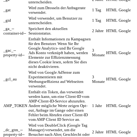
unterscheiden.
Wird zum Drosseln der Anfragerate
_gat
1 Tag
HTML
Google
verwendet.
Wird verwendet, um Benutzer zu
_gid
1 Tag
HTML
Google
unterscheiden.
_ga_--
Speichert den aktuellen
2 Jahre
HTML
Google
container-id--
Sessionstatus.
Enthält Informationen zu Kampagnen
für den Benutzer. Wenn Sie Ihr
Google Analytics- und Ihr Google
_gac_--
3
Ads Konto verknüpft haben, werden
HTML
Google
property-id--
Monate
Elemente zur Effizienzmessung
dieses Cookie lesen, sofern Sie dies
nicht deaktivieren.
Wird von Google AdSense zum
Experimentieren mit
3
_gcl_au
HTML
Google
Werbungseffizienz auf Webseiten
Monate
verwendet.
Enthält ein Token, das verwendet
werden kann, um eine Client-ID vom
AMP-Client-ID-Service abzurufen.
AMP_TOKEN
Andere mögliche Werte zeigen Opt-
1 Jahr
HTML
Google
out, Anfrage im Gange oder einen
Fehler beim Abrufen einer Client-ID
vom AMP Client ID Service an.
Wird von DoubleClick (Google Tag
_dc_gtm_--
Manager) verwendet, um die
2 Jahre
HTML
Google
property-id--
Besucher nach Alter, Geschlecht oder