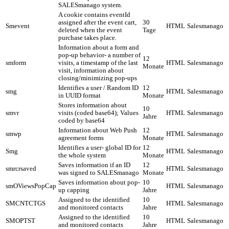
SALESmanago system.
A cookie contains eventId
assigned after the event cart,
30
Smevent
HTML
Salesmanago
deleted when the event
Tage
purchase takes place.
Information about a form and
pop-up behavior- a number of
12
smform
visits, a timestamp of the last
HTML
Salesmanago
Monate
visit, information about
closing/minimizing pop-ups
Identifies a user / Random ID
12
smg
HTML
Salesmanago
in UUID format
Monate
Stores information about
10
smvr
visits (coded base64); Values
HTML
Salesmanago
Jahre
coded by base64
Information about Web Push
12
smwp
HTML
Salesmanago
agreement forms
Monate
Identifies a user- global ID for
12
Smg
HTML
Salesmanago
the whole system
Monate
Saves information if an ID
12
smrcrsaved
HTML
Salesmanago
was signed to SALESmanago
Monate
Saves information about pop-
10
smOViewsPopCap
HTML
Salesmanago
up capping
Jahre
Assigned to the identified
10
SMCNTCTGS
HTML
Salesmanago
and monitored contacts
Jahre
Assigned to the identified
10
SMOPTST
HTML
Salesmanago
and monitored contacts
Jahre