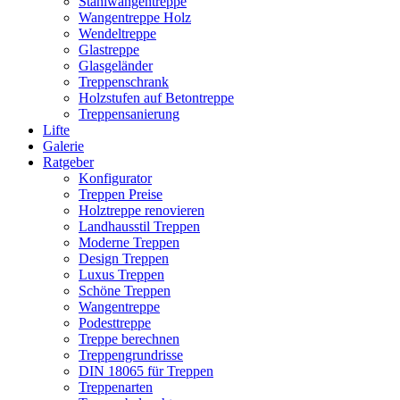
Stahlwangentreppe
Wangentreppe Holz
Wendeltreppe
Glastreppe
Glasgeländer
Treppenschrank
Holzstufen auf Betontreppe
Treppensanierung
Lifte
Galerie
Ratgeber
Konfigurator
Treppen Preise
Holztreppe renovieren
Landhausstil Treppen
Moderne Treppen
Design Treppen
Luxus Treppen
Schöne Treppen
Wangentreppe
Podesttreppe
Treppe berechnen
Treppengrundrisse
DIN 18065 für Treppen
Treppenarten