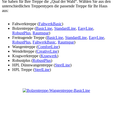
Sie haben für Ihre Treppe die „Qual der Wahl“. Wählen Sie aus den
unterschiedlichen Treppentypen die passende Treppe für Ihr Haus
aus:
Faltwerktreppe (
FaltwerkBasic
)
Bolzentreppe (
BasicLine
,
StandardLine
,
EasyLine
,
RobustPlus
,
Raumspar
)
Freitragende Treppe (
BasicLine
,
StandardLine
,
EasyLine
,
RobustPlus
,
FaltwerkBasic
,
Raumspar
)
Wangentreppe (
ComfortLine
)
Wendeltreppe (
CreativeLine
)
Kragwerktreppe (
Kragwerk
)
Robustplus (
RobustPlus
)
HPL Dünnwangentreppe (
SteelLine
)
HPL Treppe (
SteelLine
)