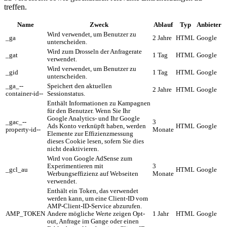
treffen.
Name
Zweck
Ablauf
Typ
Anbieter
Wird verwendet, um Benutzer zu
_ga
2 Jahre
HTML
Google
unterscheiden.
Wird zum Drosseln der Anfragerate
_gat
1 Tag
HTML
Google
verwendet.
Wird verwendet, um Benutzer zu
_gid
1 Tag
HTML
Google
unterscheiden.
_ga_--
Speichert den aktuellen
2 Jahre
HTML
Google
container-id--
Sessionstatus.
Enthält Informationen zu Kampagnen
für den Benutzer. Wenn Sie Ihr
Google Analytics- und Ihr Google
_gac_--
3
Ads Konto verknüpft haben, werden
HTML
Google
property-id--
Monate
Elemente zur Effizienzmessung
dieses Cookie lesen, sofern Sie dies
nicht deaktivieren.
Wird von Google AdSense zum
Experimentieren mit
3
_gcl_au
HTML
Google
Werbungseffizienz auf Webseiten
Monate
verwendet.
Enthält ein Token, das verwendet
werden kann, um eine Client-ID vom
AMP-Client-ID-Service abzurufen.
AMP_TOKEN
Andere mögliche Werte zeigen Opt-
1 Jahr
HTML
Google
out, Anfrage im Gange oder einen