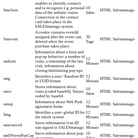
enables to identify contacts
and to recognize e.g. personal
10
Smclient
HTML
Salesmanago
data of the website visitor.
Jahre
Connection to the contact
card takes place in the
SALESmanago system.
A cookie contains eventId
assigned after the event cart,
30
Smevent
HTML
Salesmanago
deleted when the event
Tage
purchase takes place.
Information about a form and
pop-up behavior- a number of
12
smform
visits, a timestamp of the last
HTML
Salesmanago
Monate
visit, information about
closing/minimizing pop-ups
Identifies a user / Random ID
12
smg
HTML
Salesmanago
in UUID format
Monate
Stores information about
10
smvr
visits (coded base64); Values
HTML
Salesmanago
Jahre
coded by base64
Information about Web Push
12
smwp
HTML
Salesmanago
agreement forms
Monate
Identifies a user- global ID for
12
Smg
HTML
Salesmanago
the whole system
Monate
Saves information if an ID
12
smrcrsaved
HTML
Salesmanago
was signed to SALESmanago
Monate
Saves information about pop-
10
smOViewsPopCap
HTML
Salesmanago