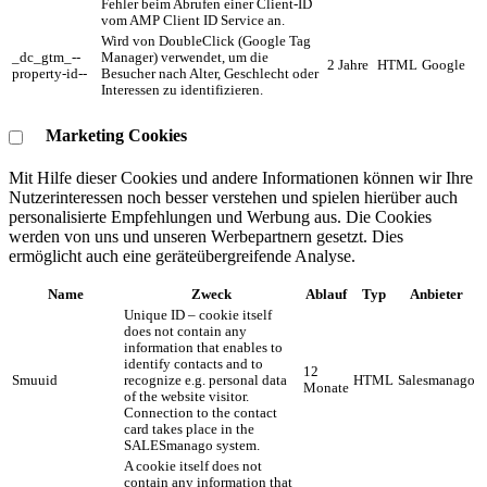
Fehler beim Abrufen einer Client-ID
vom AMP Client ID Service an.
Wird von DoubleClick (Google Tag
_dc_gtm_--
Manager) verwendet, um die
2 Jahre
HTML
Google
property-id--
Besucher nach Alter, Geschlecht oder
Interessen zu identifizieren.
Marketing Cookies
Mit Hilfe dieser Cookies und andere Informationen können wir Ihre
Nutzerinteressen noch besser verstehen und spielen hierüber auch
personalisierte Empfehlungen und Werbung aus. ​Die Cookies
werden von uns und unseren Werbepartnern gesetzt. Dies
ermöglicht auch eine geräteübergreifende Analyse.
Name
Zweck
Ablauf
Typ
Anbieter
Unique ID – cookie itself
does not contain any
information that enables to
identify contacts and to
12
Smuuid
recognize e.g. personal data
HTML
Salesmanago
Monate
of the website visitor.
Connection to the contact
card takes place in the
SALESmanago system.
A cookie itself does not
contain any information that