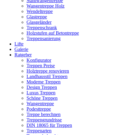
Stahlwangentreppe
Wangentreppe Holz
Wendeltreppe
Glastreppe
Glasgeländer
Treppenschrank
Holzstufen auf Betontreppe
Treppensanierung
Lifte
Galerie
Ratgeber
Konfigurator
Treppen Preise
Holztreppe renovieren
Landhausstil Treppen
Moderne Treppen
Design Treppen
Luxus Treppen
Schöne Treppen
Wangentreppe
Podesttreppe
Treppe berechnen
Treppengrundrisse
DIN 18065 für Treppen
Treppenarten