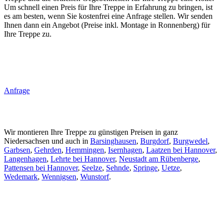
Um schnell einen Preis für Ihre Treppe in Erfahrung zu bringen, ist
es am besten, wenn Sie kostenfrei eine Anfrage stellen. Wir senden
Ihnen dann ein Angebot (Preise inkl. Montage in Ronnenberg) für
Ihre Treppe zu.
Anfrage
Wir montieren Ihre Treppe zu günstigen Preisen in ganz
Niedersachsen und auch in
Barsinghausen
,
Burgdorf
,
Burgwedel
,
Garbsen
,
Gehrden
,
Hemmingen
,
Isernhagen
,
Laatzen bei Hannover
,
Langenhagen
,
Lehrte bei Hannover
,
Neustadt am Rübenberge
,
Pattensen bei Hannover
,
Seelze
,
Sehnde
,
Springe
,
Uetze
,
Wedemark
,
Wennigsen
,
Wunstorf
.