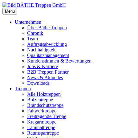
Menu
Unternehmen
Über Bäthe Treppen
Chronik
Team
Auftragsabwicklung
Nachhaltigkeit
Qualitätsmanagement
Kundenstimmen & Bewertungen
Jobs & Karriere
B2B Treppen Partner
News & Aktuelles
Downloads
Treppen
Alle Holztreppen
Bolzentreppe
Brandschutztreppe
Faltwerktreppe
Freitragende Treppe
Kragarmtreppe
Laminattreppe
Raumspartreppe