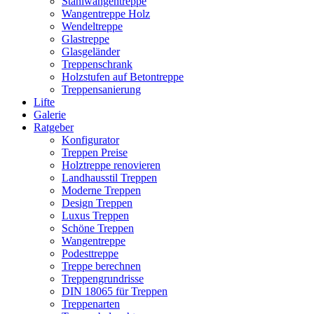
Stahlwangentreppe
Wangentreppe Holz
Wendeltreppe
Glastreppe
Glasgeländer
Treppenschrank
Holzstufen auf Betontreppe
Treppensanierung
Lifte
Galerie
Ratgeber
Konfigurator
Treppen Preise
Holztreppe renovieren
Landhausstil Treppen
Moderne Treppen
Design Treppen
Luxus Treppen
Schöne Treppen
Wangentreppe
Podesttreppe
Treppe berechnen
Treppengrundrisse
DIN 18065 für Treppen
Treppenarten