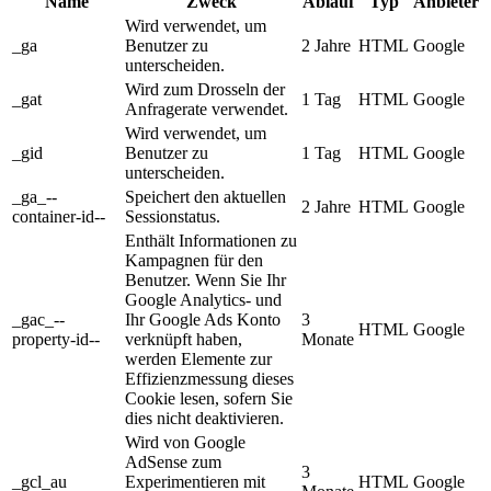
Name
Zweck
Ablauf
Typ
Anbieter
Wird verwendet, um
_ga
Benutzer zu
2 Jahre
HTML
Google
unterscheiden.
Wird zum Drosseln der
_gat
1 Tag
HTML
Google
Anfragerate verwendet.
Wird verwendet, um
_gid
Benutzer zu
1 Tag
HTML
Google
unterscheiden.
_ga_--
Speichert den aktuellen
2 Jahre
HTML
Google
container-id--
Sessionstatus.
Enthält Informationen zu
Kampagnen für den
Benutzer. Wenn Sie Ihr
Google Analytics- und
_gac_--
Ihr Google Ads Konto
3
HTML
Google
property-id--
verknüpft haben,
Monate
werden Elemente zur
Effizienzmessung dieses
Cookie lesen, sofern Sie
dies nicht deaktivieren.
Wird von Google
AdSense zum
3
_gcl_au
Experimentieren mit
HTML
Google