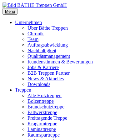
Menu
Unternehmen
Über Bäthe Treppen
Chronik
Team
Auftragsabwicklung
Nachhaltigkeit
Qualitätsmanagement
Kundenstimmen & Bewertungen
Jobs & Karriere
B2B Treppen Partner
News & Aktuelles
Downloads
Treppen
Alle Holztreppen
Bolzentreppe
Brandschutztreppe
Faltwerktreppe
Freitragende Treppe
Kragarmtreppe
Laminattreppe
Raumspartreppe