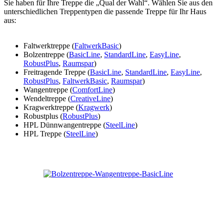
Sie haben für Ihre Treppe die „Qual der Wahl“. Wählen Sie aus den
unterschiedlichen Treppentypen die passende Treppe für Ihr Haus
aus:
Faltwerktreppe (
FaltwerkBasic
)
Bolzentreppe (
BasicLine
,
StandardLine
,
EasyLine
,
RobustPlus
,
Raumspar
)
Freitragende Treppe (
BasicLine
,
StandardLine
,
EasyLine
,
RobustPlus
,
FaltwerkBasic
,
Raumspar
)
Wangentreppe (
ComfortLine
)
Wendeltreppe (
CreativeLine
)
Kragwerktreppe (
Kragwerk
)
Robustplus (
RobustPlus
)
HPL Dünnwangentreppe (
SteelLine
)
HPL Treppe (
SteelLine
)