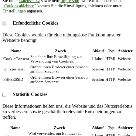
Sie unter
Datenschutz
sowie dem
Impressum
. Mit Klick auf den Link
„
Cookies ablehnen
” können Sie die Einwilligung ablehnen oder unter
Einstellungen
anpassen.
Erforderliche Cookies
Diese Cookies werden für eine reibungslose Funktion unserer
Webseite benötigt.
Name
Zweck
Ablauf
Typ
Anbieter
Speichert Ihre Einwilligung zur
CookieConsent
1 Jahr
HTML
Website
Verwendung von Cookies.
Ordnet ihren Browser einer Session
fe_typo_user
Session
HTTP
Website
auf dem Server zu.
Ordnet ihren Browser einer Session
PHPSESSID
Session
HTTP
Website
auf dem Server zu.
Statistik-Cookies
Diese Informationen helfen uns, die Website und das Nutzererlebnis
zu verbessern sowie geschäftlich relevante Entscheidungen zu
treffen.
Name
Zweck
Ablauf
Typ
Anbieter
Wird verwendet, um Benutzer zu
_ga
2 Jahre
HTML
Google