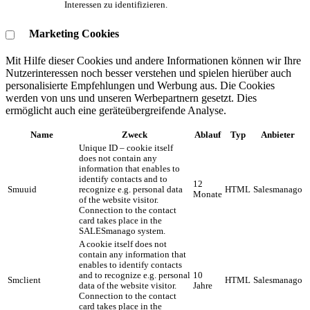
Interessen zu identifizieren.
Marketing Cookies
Mit Hilfe dieser Cookies und andere Informationen können wir Ihre
Nutzerinteressen noch besser verstehen und spielen hierüber auch
personalisierte Empfehlungen und Werbung aus. ​Die Cookies
werden von uns und unseren Werbepartnern gesetzt. Dies
ermöglicht auch eine geräteübergreifende Analyse.
Name
Zweck
Ablauf
Typ
Anbieter
Unique ID – cookie itself
does not contain any
information that enables to
identify contacts and to
12
Smuuid
recognize e.g. personal data
HTML
Salesmanago
Monate
of the website visitor.
Connection to the contact
card takes place in the
SALESmanago system.
A cookie itself does not
contain any information that
enables to identify contacts
and to recognize e.g. personal
10
Smclient
HTML
Salesmanago
data of the website visitor.
Jahre
Connection to the contact
card takes place in the