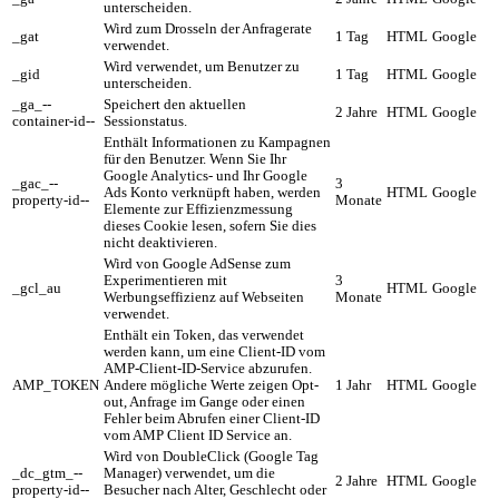
unterscheiden.
Wird zum Drosseln der Anfragerate
_gat
1 Tag
HTML
Google
verwendet.
Wird verwendet, um Benutzer zu
_gid
1 Tag
HTML
Google
unterscheiden.
_ga_--
Speichert den aktuellen
2 Jahre
HTML
Google
container-id--
Sessionstatus.
Enthält Informationen zu Kampagnen
für den Benutzer. Wenn Sie Ihr
Google Analytics- und Ihr Google
_gac_--
3
Ads Konto verknüpft haben, werden
HTML
Google
property-id--
Monate
Elemente zur Effizienzmessung
dieses Cookie lesen, sofern Sie dies
nicht deaktivieren.
Wird von Google AdSense zum
Experimentieren mit
3
_gcl_au
HTML
Google
Werbungseffizienz auf Webseiten
Monate
verwendet.
Enthält ein Token, das verwendet
werden kann, um eine Client-ID vom
AMP-Client-ID-Service abzurufen.
AMP_TOKEN
Andere mögliche Werte zeigen Opt-
1 Jahr
HTML
Google
out, Anfrage im Gange oder einen
Fehler beim Abrufen einer Client-ID
vom AMP Client ID Service an.
Wird von DoubleClick (Google Tag
_dc_gtm_--
Manager) verwendet, um die
2 Jahre
HTML
Google
property-id--
Besucher nach Alter, Geschlecht oder