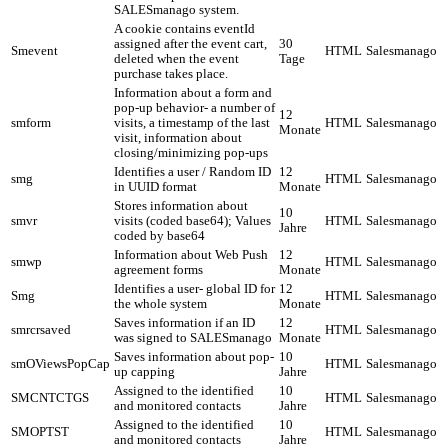
SALESmanago system.
A cookie contains eventId
assigned after the event cart,
30
Smevent
HTML
Salesmanago
deleted when the event
Tage
purchase takes place.
Information about a form and
pop-up behavior- a number of
12
smform
visits, a timestamp of the last
HTML
Salesmanago
Monate
visit, information about
closing/minimizing pop-ups
Identifies a user / Random ID
12
smg
HTML
Salesmanago
in UUID format
Monate
Stores information about
10
smvr
visits (coded base64); Values
HTML
Salesmanago
Jahre
coded by base64
Information about Web Push
12
smwp
HTML
Salesmanago
agreement forms
Monate
Identifies a user- global ID for
12
Smg
HTML
Salesmanago
the whole system
Monate
Saves information if an ID
12
smrcrsaved
HTML
Salesmanago
was signed to SALESmanago
Monate
Saves information about pop-
10
smOViewsPopCap
HTML
Salesmanago
up capping
Jahre
Assigned to the identified
10
SMCNTCTGS
HTML
Salesmanago
and monitored contacts
Jahre
Assigned to the identified
10
SMOPTST
HTML
Salesmanago
and monitored contacts
Jahre