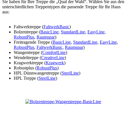
Sie haben für Ihre Treppe die „Qual der Wahl“. Wählen Sie aus den
unterschiedlichen Treppentypen die passende Treppe für Ihr Haus
aus:
Faltwerktreppe (
FaltwerkBasic
)
Bolzentreppe (
BasicLine
,
StandardLine
,
EasyLine
,
RobustPlus
,
Raumspar
)
Freitragende Treppe (
BasicLine
,
StandardLine
,
EasyLine
,
RobustPlus
,
FaltwerkBasic
,
Raumspar
)
Wangentreppe (
ComfortLine
)
Wendeltreppe (
CreativeLine
)
Kragwerktreppe (
Kragwerk
)
Robustplus (
RobustPlus
)
HPL Dünnwangentreppe (
SteelLine
)
HPL Treppe (
SteelLine
)