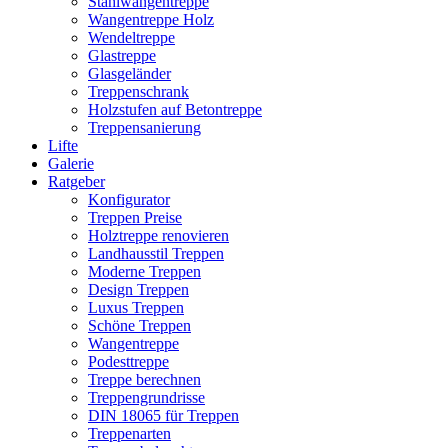
Stahlwangentreppe
Wangentreppe Holz
Wendeltreppe
Glastreppe
Glasgeländer
Treppenschrank
Holzstufen auf Betontreppe
Treppensanierung
Lifte
Galerie
Ratgeber
Konfigurator
Treppen Preise
Holztreppe renovieren
Landhausstil Treppen
Moderne Treppen
Design Treppen
Luxus Treppen
Schöne Treppen
Wangentreppe
Podesttreppe
Treppe berechnen
Treppengrundrisse
DIN 18065 für Treppen
Treppenarten