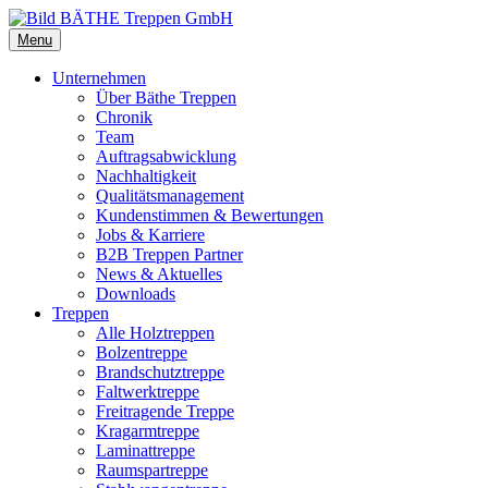
Menu
Unternehmen
Über Bäthe Treppen
Chronik
Team
Auftragsabwicklung
Nachhaltigkeit
Qualitätsmanagement
Kundenstimmen & Bewertungen
Jobs & Karriere
B2B Treppen Partner
News & Aktuelles
Downloads
Treppen
Alle Holztreppen
Bolzentreppe
Brandschutztreppe
Faltwerktreppe
Freitragende Treppe
Kragarmtreppe
Laminattreppe
Raumspartreppe