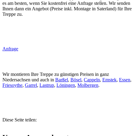
es am besten, wenn Sie kostenfrei eine Anfrage stellen. Wir senden
Ihnen dann ein Angebot (Preise inkl. Montage in Saterland) für Ihre
Treppe zu.
Anfrage
Wir montieren Ihre Treppe zu günstigen Preisen in ganz
Niedersachsen und auch in
Barßel
,
Bösel
,
Cappeln
,
Emstek
,
Essen
,
Friesoythe
,
Garrel
,
Lastrup
,
Löningen
,
Molbergen
.
Diese Seite teilen: