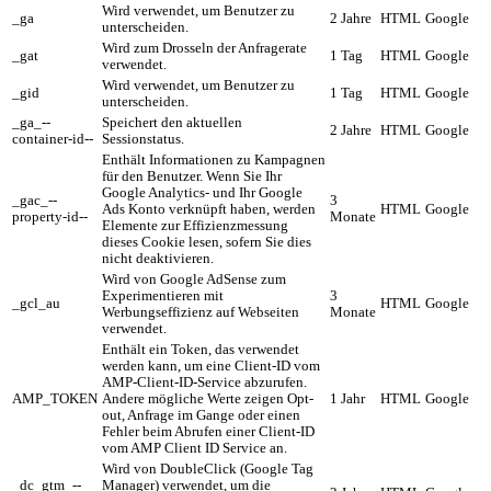
Wird verwendet, um Benutzer zu
_ga
2 Jahre
HTML
Google
unterscheiden.
Wird zum Drosseln der Anfragerate
_gat
1 Tag
HTML
Google
verwendet.
Wird verwendet, um Benutzer zu
_gid
1 Tag
HTML
Google
unterscheiden.
_ga_--
Speichert den aktuellen
2 Jahre
HTML
Google
container-id--
Sessionstatus.
Enthält Informationen zu Kampagnen
für den Benutzer. Wenn Sie Ihr
Google Analytics- und Ihr Google
_gac_--
3
Ads Konto verknüpft haben, werden
HTML
Google
property-id--
Monate
Elemente zur Effizienzmessung
dieses Cookie lesen, sofern Sie dies
nicht deaktivieren.
Wird von Google AdSense zum
Experimentieren mit
3
_gcl_au
HTML
Google
Werbungseffizienz auf Webseiten
Monate
verwendet.
Enthält ein Token, das verwendet
werden kann, um eine Client-ID vom
AMP-Client-ID-Service abzurufen.
AMP_TOKEN
Andere mögliche Werte zeigen Opt-
1 Jahr
HTML
Google
out, Anfrage im Gange oder einen
Fehler beim Abrufen einer Client-ID
vom AMP Client ID Service an.
Wird von DoubleClick (Google Tag
_dc_gtm_--
Manager) verwendet, um die