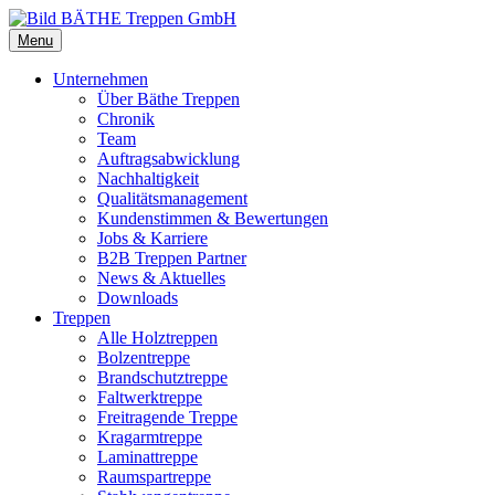
Menu
Unternehmen
Über Bäthe Treppen
Chronik
Team
Auftragsabwicklung
Nachhaltigkeit
Qualitätsmanagement
Kundenstimmen & Bewertungen
Jobs & Karriere
B2B Treppen Partner
News & Aktuelles
Downloads
Treppen
Alle Holztreppen
Bolzentreppe
Brandschutztreppe
Faltwerktreppe
Freitragende Treppe
Kragarmtreppe
Laminattreppe
Raumspartreppe