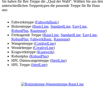
Sie haben für Ihre Treppe die „Qual der Wahl“. Wählen Sie aus den
unterschiedlichen Treppentypen die passende Treppe für Ihr Haus
aus:
Faltwerktreppe (
FaltwerkBasic
)
Bolzentreppe (
BasicLine
,
StandardLine
,
EasyLine
,
RobustPlus
,
Raumspar
)
Freitragende Treppe (
BasicLine
,
StandardLine
,
EasyLine
,
RobustPlus
,
FaltwerkBasic
,
Raumspar
)
Wangentreppe (
ComfortLine
)
Wendeltreppe (
CreativeLine
)
Kragwerktreppe (
Kragwerk
)
Robustplus (
RobustPlus
)
HPL Dünnwangentreppe (
SteelLine
)
HPL Treppe (
SteelLine
)