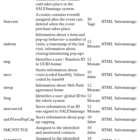
card takes place in the
SALESmanago system.
A cookie contains eventId
assigned after the event cart,
30
Smevent
HTML
Salesmanago
deleted when the event
Tage
purchase takes place.
Information about a form and
pop-up behavior- a number of
12
smform
visits, a timestamp of the last
HTML
Salesmanago
Monate
visit, information about
closing/minimizing pop-ups
Identifies a user / Random ID
12
smg
HTML
Salesmanago
in UUID format
Monate
Stores information about
10
smvr
visits (coded base64); Values
HTML
Salesmanago
Jahre
coded by base64
Information about Web Push
12
smwp
HTML
Salesmanago
agreement forms
Monate
Identifies a user- global ID for
12
Smg
HTML
Salesmanago
the whole system
Monate
Saves information if an ID
12
smrcrsaved
HTML
Salesmanago
was signed to SALESmanago
Monate
Saves information about pop-
10
smOViewsPopCap
HTML
Salesmanago
up capping
Jahre
Assigned to the identified
10
SMCNTCTGS
HTML
Salesmanago
and monitored contacts
Jahre
Assigned to the identified
10