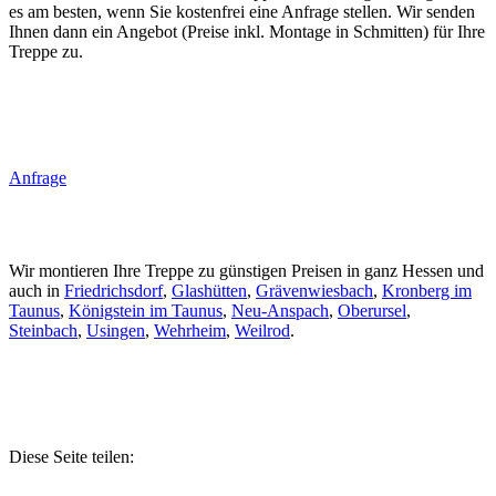
es am besten, wenn Sie kostenfrei eine Anfrage stellen. Wir senden
Ihnen dann ein Angebot (Preise inkl. Montage in Schmitten) für Ihre
Treppe zu.
Anfrage
Wir montieren Ihre Treppe zu günstigen Preisen in ganz Hessen und
auch in
Friedrichsdorf
,
Glashütten
,
Grävenwiesbach
,
Kronberg im
Taunus
,
Königstein im Taunus
,
Neu-Anspach
,
Oberursel
,
Steinbach
,
Usingen
,
Wehrheim
,
Weilrod
.
Diese Seite teilen: