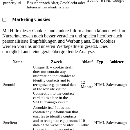
2 Jahre
HTML
Google
property-id--
Besucher nach Alter, Geschlecht oder
Interessen zu identifizieren.
Marketing Cookies
Mit Hilfe dieser Cookies und andere Informationen können wir Ihre
Nutzerinteressen noch besser verstehen und spielen hierüber auch
personalisierte Empfehlungen und Werbung aus. ​Die Cookies
werden von uns und unseren Werbepartnern gesetzt. Dies
ermöglicht auch eine geräteübergreifende Analyse.
Name
Zweck
Ablauf
Typ
Anbieter
Unique ID – cookie itself
does not contain any
information that enables to
identify contacts and to
12
Smuuid
recognize e.g. personal data
HTML
Salesmanago
Monate
of the website visitor.
Connection to the contact
card takes place in the
SALESmanago system.
A cookie itself does not
contain any information that
enables to identify contacts
and to recognize e.g. personal
10
Smclient
HTML
Salesmanago
data of the website visitor.
Jahre
Connection to the contact