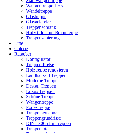
Stahlwangentreppe
Wangentreppe Holz
Wendeltreppe
Glastreppe
Glasgeländer
Treppenschrank
Holzstufen auf Betontreppe
Treppensanierung
Lifte
Galerie
Ratgeber
Konfigurator
Treppen Preise
Holztreppe renovieren
Landhausstil Treppen
Moderne Treppen
Design Treppen
Luxus Treppen
Schöne Treppen
Wangentreppe
Podesttreppe
Treppe berechnen
Treppengrundrisse
DIN 18065 für Treppen
Treppenarten