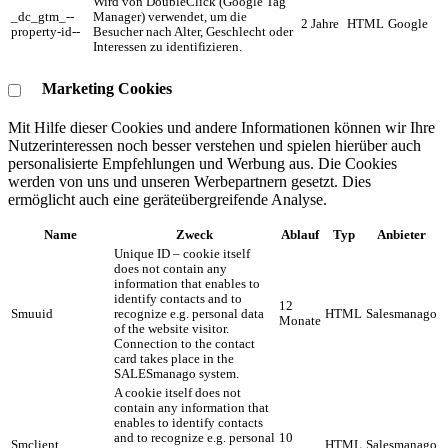
Wird von DoubleClick (Google Tag
_dc_gtm_--
Manager) verwendet, um die
2 Jahre
HTML
Google
property-id--
Besucher nach Alter, Geschlecht oder
Interessen zu identifizieren.
Marketing Cookies
Mit Hilfe dieser Cookies und andere Informationen können wir Ihre
Nutzerinteressen noch besser verstehen und spielen hierüber auch
personalisierte Empfehlungen und Werbung aus. ​Die Cookies
werden von uns und unseren Werbepartnern gesetzt. Dies
ermöglicht auch eine geräteübergreifende Analyse.
Name
Zweck
Ablauf
Typ
Anbieter
Unique ID – cookie itself
does not contain any
information that enables to
identify contacts and to
12
Smuuid
recognize e.g. personal data
HTML
Salesmanago
Monate
of the website visitor.
Connection to the contact
card takes place in the
SALESmanago system.
A cookie itself does not
contain any information that
enables to identify contacts
and to recognize e.g. personal
10
Smclient
HTML
Salesmanago