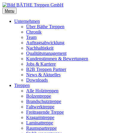
Menu
Unternehmen
Über Bäthe Treppen
Chronik
Team
Auftragsabwicklung
Nachhaltigkeit
Qualitätsmanagement
Kundenstimmen & Bewertungen
Jobs & Karriere
B2B Treppen Partner
News & Aktuelles
Downloads
Treppen
Alle Holztreppen
Bolzentreppe
Brandschutztreppe
Faltwerktreppe
Freitragende Treppe
Kragarmtreppe
Laminattreppe
Raumspartreppe