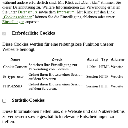
während andere erforderlich sind. Mit Klick auf „Geht klar” stimmen Sie
dieser Datennutzung zu. Weitere Informationen zur Verwendung erhalten
Sie unter
Datenschutz
sowie dem
Impressum
. Mit Klick auf den Link
„
Cookies ablehnen
” können Sie die Einwilligung ablehnen oder unter
Einstellungen
anpassen.
Erforderliche Cookies
Diese Cookies werden für eine reibungslose Funktion unserer
Webseite benötigt.
Name
Zweck
Ablauf
Typ
Anbieter
Speichert Ihre Einwilligung zur
CookieConsent
1 Jahr
HTML
Website
Verwendung von Cookies.
Ordnet ihren Browser einer Session
fe_typo_user
Session
HTTP
Website
auf dem Server zu.
Ordnet ihren Browser einer Session
PHPSESSID
Session
HTTP
Website
auf dem Server zu.
Statistik-Cookies
Diese Informationen helfen uns, die Website und das Nutzererlebnis
zu verbessern sowie geschäftlich relevante Entscheidungen zu
treffen.