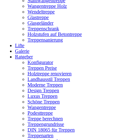
Stahlwangentreppe
Wangentreppe Holz
Wendeltreppe
Glastreppe
Glasgeländer
Treppenschrank
Holzstufen auf Betontreppe
Treppensanierung
Lifte
Galerie
Ratgeber
Konfigurator
Treppen Preise
Holztreppe renovieren
Landhausstil Treppen
Moderne Treppen
Design Treppen
Luxus Treppen
Schöne Treppen
Wangentreppe
Podesttreppe
Treppe berechnen
Treppengrundrisse
DIN 18065 für Treppen
Treppenarten