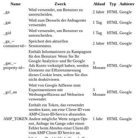
Name
Zweck
Ablauf
Typ
Anbieter
Wird verwendet, um Benutzer zu
_ga
2 Jahre
HTML
Google
unterscheiden.
Wird zum Drosseln der Anfragerate
_gat
1 Tag
HTML
Google
verwendet.
Wird verwendet, um Benutzer zu
_gid
1 Tag
HTML
Google
unterscheiden.
_ga_--
Speichert den aktuellen
2 Jahre
HTML
Google
container-id--
Sessionstatus.
Enthält Informationen zu Kampagnen
für den Benutzer. Wenn Sie Ihr
Google Analytics- und Ihr Google
_gac_--
3
Ads Konto verknüpft haben, werden
HTML
Google
property-id--
Monate
Elemente zur Effizienzmessung
dieses Cookie lesen, sofern Sie dies
nicht deaktivieren.
Wird von Google AdSense zum
Experimentieren mit
3
_gcl_au
HTML
Google
Werbungseffizienz auf Webseiten
Monate
verwendet.
Enthält ein Token, das verwendet
werden kann, um eine Client-ID vom
AMP-Client-ID-Service abzurufen.
AMP_TOKEN
Andere mögliche Werte zeigen Opt-
1 Jahr
HTML
Google
out, Anfrage im Gange oder einen
Fehler beim Abrufen einer Client-ID
vom AMP Client ID Service an.