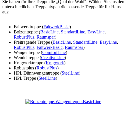
Sie haben für Ihre Treppe die „Qual der Wahl“. Wählen Sie aus den
unterschiedlichen Treppentypen die passende Treppe für Ihr Haus
aus:
Faltwerktreppe (
FaltwerkBasic
)
Bolzentreppe (
BasicLine
,
StandardLine
,
EasyLine
,
RobustPlus
,
Raumspar
)
Freitragende Treppe (
BasicLine
,
StandardLine
,
EasyLine
,
RobustPlus
,
FaltwerkBasic
,
Raumspar
)
Wangentreppe (
ComfortLine
)
Wendeltreppe (
CreativeLine
)
Kragwerktreppe (
Kragwerk
)
Robustplus (
RobustPlus
)
HPL Dünnwangentreppe (
SteelLine
)
HPL Treppe (
SteelLine
)