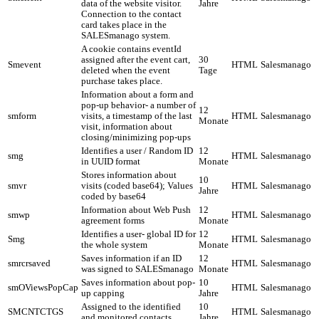
data of the website visitor.
Jahre
Connection to the contact
card takes place in the
SALESmanago system.
A cookie contains eventId
assigned after the event cart,
30
Smevent
HTML
Salesmanago
deleted when the event
Tage
purchase takes place.
Information about a form and
pop-up behavior- a number of
12
smform
visits, a timestamp of the last
HTML
Salesmanago
Monate
visit, information about
closing/minimizing pop-ups
Identifies a user / Random ID
12
smg
HTML
Salesmanago
in UUID format
Monate
Stores information about
10
smvr
visits (coded base64); Values
HTML
Salesmanago
Jahre
coded by base64
Information about Web Push
12
smwp
HTML
Salesmanago
agreement forms
Monate
Identifies a user- global ID for
12
Smg
HTML
Salesmanago
the whole system
Monate
Saves information if an ID
12
smrcrsaved
HTML
Salesmanago
was signed to SALESmanago
Monate
Saves information about pop-
10
smOViewsPopCap
HTML
Salesmanago
up capping
Jahre
Assigned to the identified
10
SMCNTCTGS
HTML
Salesmanago
and monitored contacts
Jahre