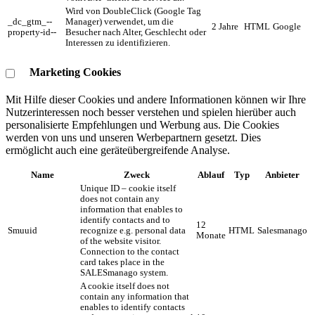
Wird von DoubleClick (Google Tag
_dc_gtm_--
Manager) verwendet, um die
2 Jahre
HTML
Google
property-id--
Besucher nach Alter, Geschlecht oder
Interessen zu identifizieren.
Marketing Cookies
Mit Hilfe dieser Cookies und andere Informationen können wir Ihre
Nutzerinteressen noch besser verstehen und spielen hierüber auch
personalisierte Empfehlungen und Werbung aus. ​Die Cookies
werden von uns und unseren Werbepartnern gesetzt. Dies
ermöglicht auch eine geräteübergreifende Analyse.
Name
Zweck
Ablauf
Typ
Anbieter
Unique ID – cookie itself
does not contain any
information that enables to
identify contacts and to
12
Smuuid
recognize e.g. personal data
HTML
Salesmanago
Monate
of the website visitor.
Connection to the contact
card takes place in the
SALESmanago system.
A cookie itself does not
contain any information that
enables to identify contacts