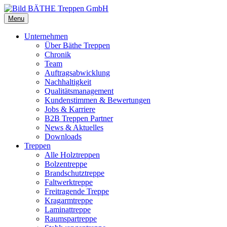
Menu
Unternehmen
Über Bäthe Treppen
Chronik
Team
Auftragsabwicklung
Nachhaltigkeit
Qualitätsmanagement
Kundenstimmen & Bewertungen
Jobs & Karriere
B2B Treppen Partner
News & Aktuelles
Downloads
Treppen
Alle Holztreppen
Bolzentreppe
Brandschutztreppe
Faltwerktreppe
Freitragende Treppe
Kragarmtreppe
Laminattreppe
Raumspartreppe