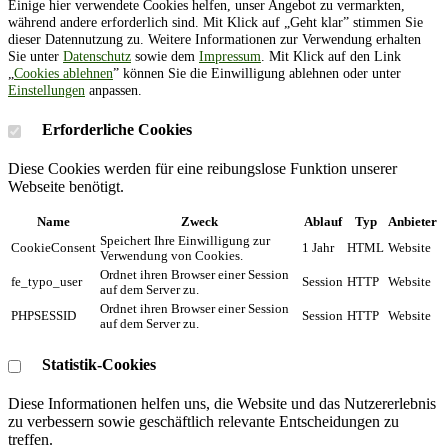
Einige hier verwendete Cookies helfen, unser Angebot zu vermarkten,
während andere erforderlich sind. Mit Klick auf „Geht klar” stimmen Sie
dieser Datennutzung zu. Weitere Informationen zur Verwendung erhalten
Sie unter
Datenschutz
sowie dem
Impressum
. Mit Klick auf den Link
„
Cookies ablehnen
” können Sie die Einwilligung ablehnen oder unter
Einstellungen
anpassen.
Erforderliche Cookies
Diese Cookies werden für eine reibungslose Funktion unserer
Webseite benötigt.
Name
Zweck
Ablauf
Typ
Anbieter
Speichert Ihre Einwilligung zur
CookieConsent
1 Jahr
HTML
Website
Verwendung von Cookies.
Ordnet ihren Browser einer Session
fe_typo_user
Session
HTTP
Website
auf dem Server zu.
Ordnet ihren Browser einer Session
PHPSESSID
Session
HTTP
Website
auf dem Server zu.
Statistik-Cookies
Diese Informationen helfen uns, die Website und das Nutzererlebnis
zu verbessern sowie geschäftlich relevante Entscheidungen zu
treffen.