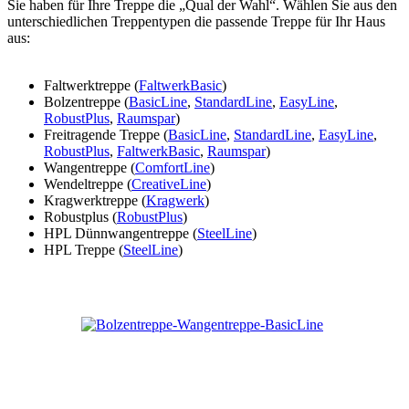
Sie haben für Ihre Treppe die „Qual der Wahl“. Wählen Sie aus den
unterschiedlichen Treppentypen die passende Treppe für Ihr Haus
aus:
Faltwerktreppe (
FaltwerkBasic
)
Bolzentreppe (
BasicLine
,
StandardLine
,
EasyLine
,
RobustPlus
,
Raumspar
)
Freitragende Treppe (
BasicLine
,
StandardLine
,
EasyLine
,
RobustPlus
,
FaltwerkBasic
,
Raumspar
)
Wangentreppe (
ComfortLine
)
Wendeltreppe (
CreativeLine
)
Kragwerktreppe (
Kragwerk
)
Robustplus (
RobustPlus
)
HPL Dünnwangentreppe (
SteelLine
)
HPL Treppe (
SteelLine
)