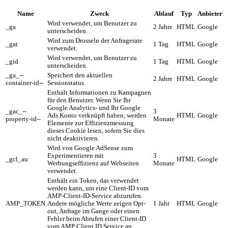
Name
Zweck
Ablauf
Typ
Anbieter
Wird verwendet, um Benutzer zu
_ga
2 Jahre
HTML
Google
unterscheiden.
Wird zum Drosseln der Anfragerate
_gat
1 Tag
HTML
Google
verwendet.
Wird verwendet, um Benutzer zu
_gid
1 Tag
HTML
Google
unterscheiden.
_ga_--
Speichert den aktuellen
2 Jahre
HTML
Google
container-id--
Sessionstatus.
Enthält Informationen zu Kampagnen
für den Benutzer. Wenn Sie Ihr
Google Analytics- und Ihr Google
_gac_--
3
Ads Konto verknüpft haben, werden
HTML
Google
property-id--
Monate
Elemente zur Effizienzmessung
dieses Cookie lesen, sofern Sie dies
nicht deaktivieren.
Wird von Google AdSense zum
Experimentieren mit
3
_gcl_au
HTML
Google
Werbungseffizienz auf Webseiten
Monate
verwendet.
Enthält ein Token, das verwendet
werden kann, um eine Client-ID vom
AMP-Client-ID-Service abzurufen.
AMP_TOKEN
Andere mögliche Werte zeigen Opt-
1 Jahr
HTML
Google
out, Anfrage im Gange oder einen
Fehler beim Abrufen einer Client-ID
vom AMP Client ID Service an.