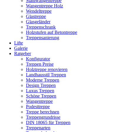
Stahlwangentreppe
Wangentreppe Holz
Wendeltreppe
Glastreppe
Glasgeländer
Treppenschrank
Holzstufen auf Betontreppe
Treppensanierung
Lifte
Galerie
Ratgeber
Konfigurator
Treppen Preise
Holztreppe renovieren
Landhausstil Treppen
Moderne Treppen
Design Treppen
Luxus Treppen
Schöne Treppen
Wangentreppe
Podesttreppe
Treppe berechnen
Treppengrundrisse
DIN 18065 für Treppen
Treppenarten