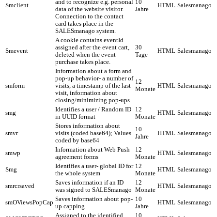
and to recognize e.g. personal
10
Smclient
HTML
Salesmanago
data of the website visitor.
Jahre
Connection to the contact
card takes place in the
SALESmanago system.
A cookie contains eventId
assigned after the event cart,
30
Smevent
HTML
Salesmanago
deleted when the event
Tage
purchase takes place.
Information about a form and
pop-up behavior- a number of
12
smform
visits, a timestamp of the last
HTML
Salesmanago
Monate
visit, information about
closing/minimizing pop-ups
Identifies a user / Random ID
12
smg
HTML
Salesmanago
in UUID format
Monate
Stores information about
10
smvr
visits (coded base64); Values
HTML
Salesmanago
Jahre
coded by base64
Information about Web Push
12
smwp
HTML
Salesmanago
agreement forms
Monate
Identifies a user- global ID for
12
Smg
HTML
Salesmanago
the whole system
Monate
Saves information if an ID
12
smrcrsaved
HTML
Salesmanago
was signed to SALESmanago
Monate
Saves information about pop-
10
smOViewsPopCap
HTML
Salesmanago
up capping
Jahre
Assigned to the identified
10