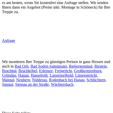
es am besten, wenn Sie kostenfrei eine Anfrage stellen. Wir senden
Ihnen dann ein Angebot (Preise inkl. Montage in Schöneck) für Ihre
Treppe zu.
Anfrage
Wir montieren Ihre Treppe zu günstigen Preisen in ganz Hessen und
auch in
Bad Orb
,
Bad Soden-Salmünster
,
Biebergemünd
,
Birstein
,
Brachttal
,
Bruchköbel
,
Erlensee
,
Freigericht
,
Großkrotzenburg
,
Gründau
,
Hanau
,
Hasselroth
,
Langenselbold
,
Linsengericht
,
Maintal
,
Neuberg
,
Nidderau
,
Rodenbach bei Hanau
,
Schlüchtern
,
Sinntal
,
Steinau an der Straße
,
Wächtersbach
.