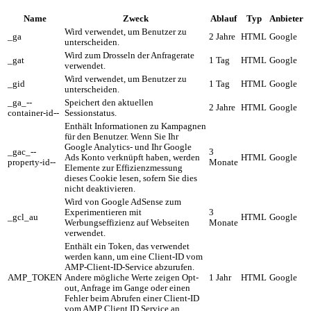
Name
Zweck
Ablauf
Typ
Anbieter
Wird verwendet, um Benutzer zu
_ga
2 Jahre
HTML
Google
unterscheiden.
Wird zum Drosseln der Anfragerate
_gat
1 Tag
HTML
Google
verwendet.
Wird verwendet, um Benutzer zu
_gid
1 Tag
HTML
Google
unterscheiden.
_ga_--
Speichert den aktuellen
2 Jahre
HTML
Google
container-id--
Sessionstatus.
Enthält Informationen zu Kampagnen
für den Benutzer. Wenn Sie Ihr
Google Analytics- und Ihr Google
_gac_--
3
Ads Konto verknüpft haben, werden
HTML
Google
property-id--
Monate
Elemente zur Effizienzmessung
dieses Cookie lesen, sofern Sie dies
nicht deaktivieren.
Wird von Google AdSense zum
Experimentieren mit
3
_gcl_au
HTML
Google
Werbungseffizienz auf Webseiten
Monate
verwendet.
Enthält ein Token, das verwendet
werden kann, um eine Client-ID vom
AMP-Client-ID-Service abzurufen.
AMP_TOKEN
Andere mögliche Werte zeigen Opt-
1 Jahr
HTML
Google
out, Anfrage im Gange oder einen
Fehler beim Abrufen einer Client-ID
vom AMP Client ID Service an.