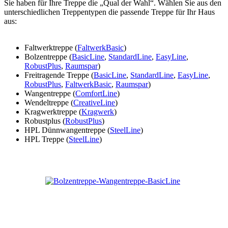
Sie haben für Ihre Treppe die „Qual der Wahl“. Wählen Sie aus den
unterschiedlichen Treppentypen die passende Treppe für Ihr Haus
aus:
Faltwerktreppe (
FaltwerkBasic
)
Bolzentreppe (
BasicLine
,
StandardLine
,
EasyLine
,
RobustPlus
,
Raumspar
)
Freitragende Treppe (
BasicLine
,
StandardLine
,
EasyLine
,
RobustPlus
,
FaltwerkBasic
,
Raumspar
)
Wangentreppe (
ComfortLine
)
Wendeltreppe (
CreativeLine
)
Kragwerktreppe (
Kragwerk
)
Robustplus (
RobustPlus
)
HPL Dünnwangentreppe (
SteelLine
)
HPL Treppe (
SteelLine
)