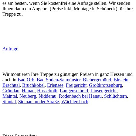
es am besten, wenn Sie kostenfrei eine Anfrage stellen. Wir senden
Ihnen dann ein Angebot (Preise inkl. Montage in Schöneck) für Ihre
Treppe zu.
Anfrage
Wir montieren Ihre Treppe zu günstigen Preisen in ganz Hessen und
auch in
Bad Orb
,
Bad Soden-Salmünster
,
Biebergemünd
,
Birstein
,
Brachttal
,
Bruchköbel
,
Erlensee
,
Freigericht
,
Großkrotzenburg
,
Gründau
,
Hanau
,
Hasselroth
,
Langenselbold
,
Linsengericht
,
Maintal
,
Neuberg
,
Nidderau
,
Rodenbach bei Hanau
,
Schlüchtern
,
Sinntal
,
Steinau an der Straße
,
Wächtersbach
.