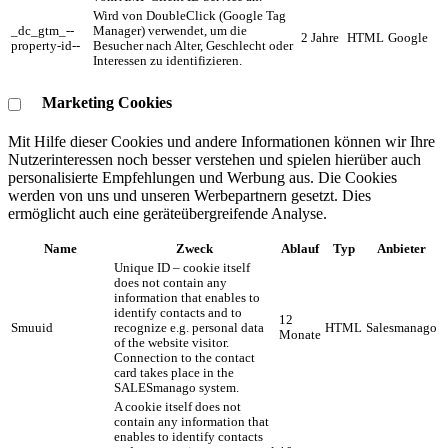
Wird von DoubleClick (Google Tag
_dc_gtm_--
Manager) verwendet, um die
2 Jahre
HTML
Google
property-id--
Besucher nach Alter, Geschlecht oder
Interessen zu identifizieren.
Marketing Cookies
Mit Hilfe dieser Cookies und andere Informationen können wir Ihre
Nutzerinteressen noch besser verstehen und spielen hierüber auch
personalisierte Empfehlungen und Werbung aus. ​Die Cookies
werden von uns und unseren Werbepartnern gesetzt. Dies
ermöglicht auch eine geräteübergreifende Analyse.
Name
Zweck
Ablauf
Typ
Anbieter
Unique ID – cookie itself
does not contain any
information that enables to
identify contacts and to
12
Smuuid
recognize e.g. personal data
HTML
Salesmanago
Monate
of the website visitor.
Connection to the contact
card takes place in the
SALESmanago system.
A cookie itself does not
contain any information that
enables to identify contacts