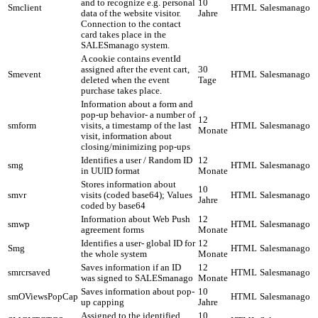
and to recognize e.g. personal
10
Smclient
HTML
Salesmanago
data of the website visitor.
Jahre
Connection to the contact
card takes place in the
SALESmanago system.
A cookie contains eventId
assigned after the event cart,
30
Smevent
HTML
Salesmanago
deleted when the event
Tage
purchase takes place.
Information about a form and
pop-up behavior- a number of
12
smform
visits, a timestamp of the last
HTML
Salesmanago
Monate
visit, information about
closing/minimizing pop-ups
Identifies a user / Random ID
12
smg
HTML
Salesmanago
in UUID format
Monate
Stores information about
10
smvr
visits (coded base64); Values
HTML
Salesmanago
Jahre
coded by base64
Information about Web Push
12
smwp
HTML
Salesmanago
agreement forms
Monate
Identifies a user- global ID for
12
Smg
HTML
Salesmanago
the whole system
Monate
Saves information if an ID
12
smrcrsaved
HTML
Salesmanago
was signed to SALESmanago
Monate
Saves information about pop-
10
smOViewsPopCap
HTML
Salesmanago
up capping
Jahre
Assigned to the identified
10