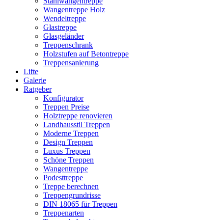
Stahlwangentreppe
Wangentreppe Holz
Wendeltreppe
Glastreppe
Glasgeländer
Treppenschrank
Holzstufen auf Betontreppe
Treppensanierung
Lifte
Galerie
Ratgeber
Konfigurator
Treppen Preise
Holztreppe renovieren
Landhausstil Treppen
Moderne Treppen
Design Treppen
Luxus Treppen
Schöne Treppen
Wangentreppe
Podesttreppe
Treppe berechnen
Treppengrundrisse
DIN 18065 für Treppen
Treppenarten