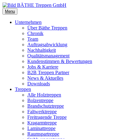
Menu
Unternehmen
Über Bäthe Treppen
Chronik
Team
Auftragsabwicklung
Nachhaltigkeit
Qualitätsmanagement
Kundenstimmen & Bewertungen
Jobs & Karriere
B2B Treppen Partner
News & Aktuelles
Downloads
Treppen
Alle Holztreppen
Bolzentreppe
Brandschutztreppe
Faltwerktreppe
Freitragende Treppe
Kragarmtreppe
Laminattreppe
Raumspartreppe