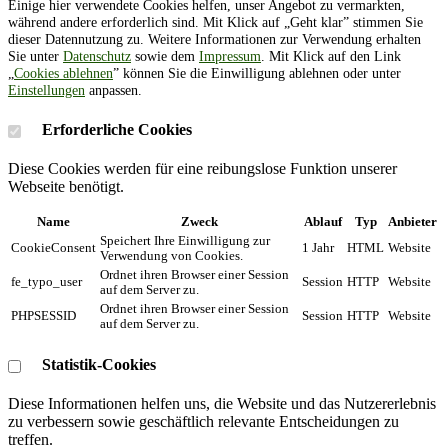
Einige hier verwendete Cookies helfen, unser Angebot zu vermarkten,
während andere erforderlich sind. Mit Klick auf „Geht klar” stimmen Sie
dieser Datennutzung zu. Weitere Informationen zur Verwendung erhalten
Sie unter
Datenschutz
sowie dem
Impressum
. Mit Klick auf den Link
„
Cookies ablehnen
” können Sie die Einwilligung ablehnen oder unter
Einstellungen
anpassen.
Erforderliche Cookies
Diese Cookies werden für eine reibungslose Funktion unserer
Webseite benötigt.
Name
Zweck
Ablauf
Typ
Anbieter
Speichert Ihre Einwilligung zur
CookieConsent
1 Jahr
HTML
Website
Verwendung von Cookies.
Ordnet ihren Browser einer Session
fe_typo_user
Session
HTTP
Website
auf dem Server zu.
Ordnet ihren Browser einer Session
PHPSESSID
Session
HTTP
Website
auf dem Server zu.
Statistik-Cookies
Diese Informationen helfen uns, die Website und das Nutzererlebnis
zu verbessern sowie geschäftlich relevante Entscheidungen zu
treffen.