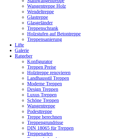
Stahlwangentreppe
Wangentreppe Holz
Wendeltreppe
Glastreppe
Glasgeländer
Treppenschrank
Holzstufen auf Betontreppe
Treppensanierung
Lifte
Galerie
Ratgeber
Konfigurator
Treppen Preise
Holztreppe renovieren
Landhausstil Treppen
Moderne Treppen
Design Treppen
Luxus Treppen
Schöne Treppen
Wangentreppe
Podesttreppe
Treppe berechnen
Treppengrundrisse
DIN 18065 für Treppen
Treppenarten