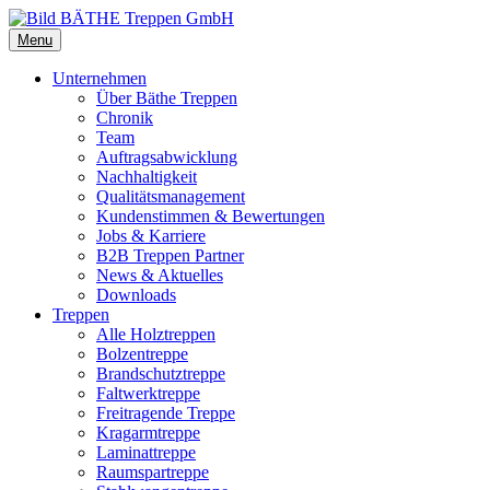
Menu
Unternehmen
Über Bäthe Treppen
Chronik
Team
Auftragsabwicklung
Nachhaltigkeit
Qualitätsmanagement
Kundenstimmen & Bewertungen
Jobs & Karriere
B2B Treppen Partner
News & Aktuelles
Downloads
Treppen
Alle Holztreppen
Bolzentreppe
Brandschutztreppe
Faltwerktreppe
Freitragende Treppe
Kragarmtreppe
Laminattreppe
Raumspartreppe