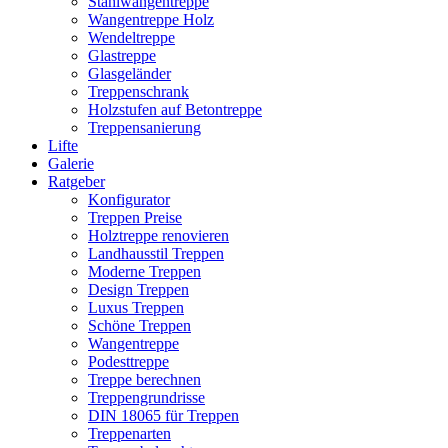
Stahlwangentreppe
Wangentreppe Holz
Wendeltreppe
Glastreppe
Glasgeländer
Treppenschrank
Holzstufen auf Betontreppe
Treppensanierung
Lifte
Galerie
Ratgeber
Konfigurator
Treppen Preise
Holztreppe renovieren
Landhausstil Treppen
Moderne Treppen
Design Treppen
Luxus Treppen
Schöne Treppen
Wangentreppe
Podesttreppe
Treppe berechnen
Treppengrundrisse
DIN 18065 für Treppen
Treppenarten