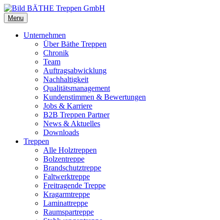
Menu
Unternehmen
Über Bäthe Treppen
Chronik
Team
Auftragsabwicklung
Nachhaltigkeit
Qualitätsmanagement
Kundenstimmen & Bewertungen
Jobs & Karriere
B2B Treppen Partner
News & Aktuelles
Downloads
Treppen
Alle Holztreppen
Bolzentreppe
Brandschutztreppe
Faltwerktreppe
Freitragende Treppe
Kragarmtreppe
Laminattreppe
Raumspartreppe