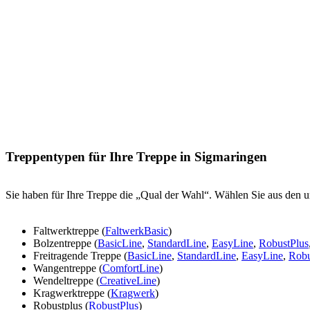
Treppentypen für Ihre Treppe in Sigmaringen
Sie haben für Ihre Treppe die „Qual der Wahl“. Wählen Sie aus den u
Faltwerktreppe (
FaltwerkBasic
)
Bolzentreppe (
BasicLine
,
StandardLine
,
EasyLine
,
RobustPlus
Freitragende Treppe (
BasicLine
,
StandardLine
,
EasyLine
,
Robu
Wangentreppe (
ComfortLine
)
Wendeltreppe (
CreativeLine
)
Kragwerktreppe (
Kragwerk
)
Robustplus (
RobustPlus
)