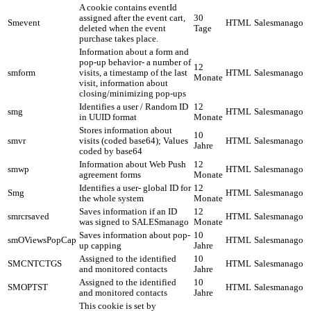
A cookie contains eventId
assigned after the event cart,
30
Smevent
HTML
Salesmanago
deleted when the event
Tage
purchase takes place.
Information about a form and
pop-up behavior- a number of
12
smform
visits, a timestamp of the last
HTML
Salesmanago
Monate
visit, information about
closing/minimizing pop-ups
Identifies a user / Random ID
12
smg
HTML
Salesmanago
in UUID format
Monate
Stores information about
10
smvr
visits (coded base64); Values
HTML
Salesmanago
Jahre
coded by base64
Information about Web Push
12
smwp
HTML
Salesmanago
agreement forms
Monate
Identifies a user- global ID for
12
Smg
HTML
Salesmanago
the whole system
Monate
Saves information if an ID
12
smrcrsaved
HTML
Salesmanago
was signed to SALESmanago
Monate
Saves information about pop-
10
smOViewsPopCap
HTML
Salesmanago
up capping
Jahre
Assigned to the identified
10
SMCNTCTGS
HTML
Salesmanago
and monitored contacts
Jahre
Assigned to the identified
10
SMOPTST
HTML
Salesmanago
and monitored contacts
Jahre
This cookie is set by