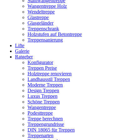
Stahlwangentreppe
Wangentreppe Holz
Wendeltreppe
Glastreppe
Glasgeländer
Treppenschrank
Holzstufen auf Betontreppe
Treppensanierung
Lifte
Galerie
Ratgeber
Konfigurator
Treppen Preise
Holztreppe renovieren
Landhausstil Treppen
Moderne Treppen
Design Treppen
Luxus Treppen
Schöne Treppen
Wangentreppe
Podesttreppe
Treppe berechnen
Treppengrundrisse
DIN 18065 für Treppen
Treppenarten