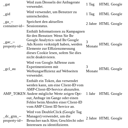
Wird zum Drosseln der Anfragerate
_gat
1 Tag
HTML
Google
verwendet.
Wird verwendet, um Benutzer zu
_gid
1 Tag
HTML
Google
unterscheiden.
_ga_--
Speichert den aktuellen
2 Jahre
HTML
Google
container-id--
Sessionstatus.
Enthält Informationen zu Kampagnen
für den Benutzer. Wenn Sie Ihr
Google Analytics- und Ihr Google
_gac_--
3
Ads Konto verknüpft haben, werden
HTML
Google
property-id--
Monate
Elemente zur Effizienzmessung
dieses Cookie lesen, sofern Sie dies
nicht deaktivieren.
Wird von Google AdSense zum
Experimentieren mit
3
_gcl_au
HTML
Google
Werbungseffizienz auf Webseiten
Monate
verwendet.
Enthält ein Token, das verwendet
werden kann, um eine Client-ID vom
AMP-Client-ID-Service abzurufen.
AMP_TOKEN
Andere mögliche Werte zeigen Opt-
1 Jahr
HTML
Google
out, Anfrage im Gange oder einen
Fehler beim Abrufen einer Client-ID
vom AMP Client ID Service an.
Wird von DoubleClick (Google Tag
_dc_gtm_--
Manager) verwendet, um die
2 Jahre
HTML
Google
property-id--
Besucher nach Alter, Geschlecht oder
Interessen zu identifizieren.