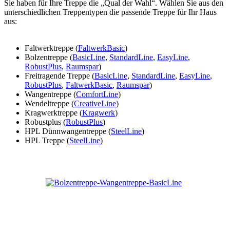
Sie haben für Ihre Treppe die „Qual der Wahl“. Wählen Sie aus den
unterschiedlichen Treppentypen die passende Treppe für Ihr Haus
aus:
Faltwerktreppe (
FaltwerkBasic
)
Bolzentreppe (
BasicLine
,
StandardLine
,
EasyLine
,
RobustPlus
,
Raumspar
)
Freitragende Treppe (
BasicLine
,
StandardLine
,
EasyLine
,
RobustPlus
,
FaltwerkBasic
,
Raumspar
)
Wangentreppe (
ComfortLine
)
Wendeltreppe (
CreativeLine
)
Kragwerktreppe (
Kragwerk
)
Robustplus (
RobustPlus
)
HPL Dünnwangentreppe (
SteelLine
)
HPL Treppe (
SteelLine
)