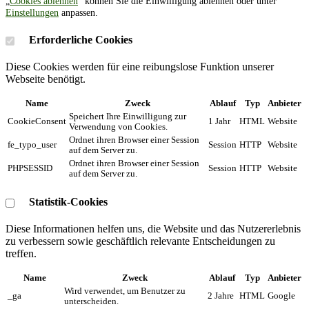
„
Cookies ablehnen
” können Sie die Einwilligung ablehnen oder unter
Einstellungen
anpassen.
Erforderliche Cookies
Diese Cookies werden für eine reibungslose Funktion unserer
Webseite benötigt.
Name
Zweck
Ablauf
Typ
Anbieter
Speichert Ihre Einwilligung zur
CookieConsent
1 Jahr
HTML
Website
Verwendung von Cookies.
Ordnet ihren Browser einer Session
fe_typo_user
Session
HTTP
Website
auf dem Server zu.
Ordnet ihren Browser einer Session
PHPSESSID
Session
HTTP
Website
auf dem Server zu.
Statistik-Cookies
Diese Informationen helfen uns, die Website und das Nutzererlebnis
zu verbessern sowie geschäftlich relevante Entscheidungen zu
treffen.
Name
Zweck
Ablauf
Typ
Anbieter
Wird verwendet, um Benutzer zu
_ga
2 Jahre
HTML
Google
unterscheiden.