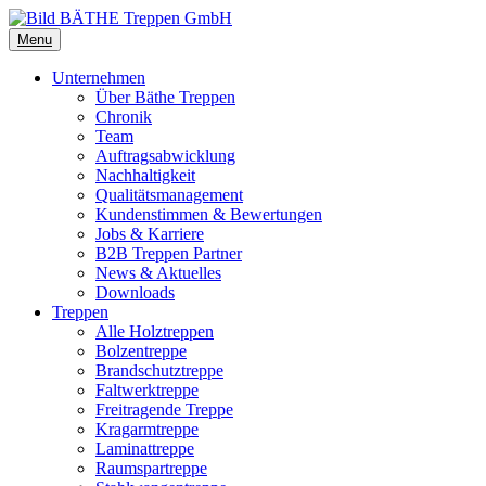
Menu
Unternehmen
Über Bäthe Treppen
Chronik
Team
Auftragsabwicklung
Nachhaltigkeit
Qualitätsmanagement
Kundenstimmen & Bewertungen
Jobs & Karriere
B2B Treppen Partner
News & Aktuelles
Downloads
Treppen
Alle Holztreppen
Bolzentreppe
Brandschutztreppe
Faltwerktreppe
Freitragende Treppe
Kragarmtreppe
Laminattreppe
Raumspartreppe