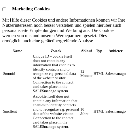
Marketing Cookies
Mit Hilfe dieser Cookies und andere Informationen können wir Ihre
Nutzerinteressen noch besser verstehen und spielen hierüber auch
personalisierte Empfehlungen und Werbung aus. ​Die Cookies
werden von uns und unseren Werbepartnern gesetzt. Dies
ermöglicht auch eine geräteübergreifende Analyse.
Name
Zweck
Ablauf
Typ
Anbieter
Unique ID – cookie itself
does not contain any
information that enables to
identify contacts and to
12
Smuuid
recognize e.g. personal data
HTML
Salesmanago
Monate
of the website visitor.
Connection to the contact
card takes place in the
SALESmanago system.
A cookie itself does not
contain any information that
enables to identify contacts
and to recognize e.g. personal
10
Smclient
HTML
Salesmanago
data of the website visitor.
Jahre
Connection to the contact
card takes place in the
SALESmanago system.