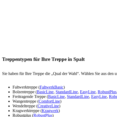
Treppentypen für Ihre Treppe in Spalt
Sie haben für Ihre Treppe die „Qual der Wahl“. Wählen Sie aus den u
Faltwerktreppe (
FaltwerkBasic
)
Bolzentreppe (
BasicLine
,
StandardLine
,
EasyLine
,
RobustPlus
Freitragende Treppe (
BasicLine
,
StandardLine
,
EasyLine
,
Robu
Wangentreppe (
ComfortLine
)
Wendeltreppe (
CreativeLine
)
Kragwerktreppe (
Kragwerk
)
Robustplus (
RobustPlus
)