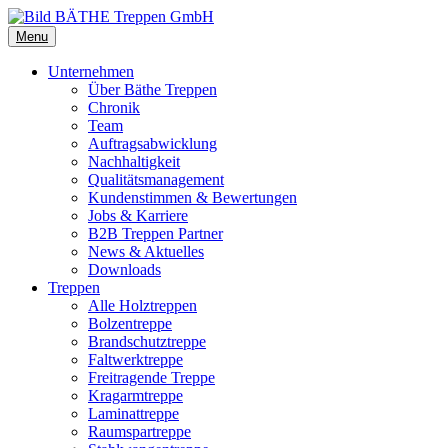
Menu
Unternehmen
Über Bäthe Treppen
Chronik
Team
Auftragsabwicklung
Nachhaltigkeit
Qualitätsmanagement
Kundenstimmen & Bewertungen
Jobs & Karriere
B2B Treppen Partner
News & Aktuelles
Downloads
Treppen
Alle Holztreppen
Bolzentreppe
Brandschutztreppe
Faltwerktreppe
Freitragende Treppe
Kragarmtreppe
Laminattreppe
Raumspartreppe