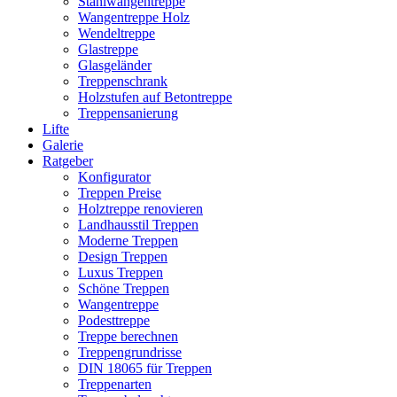
Stahlwangentreppe
Wangentreppe Holz
Wendeltreppe
Glastreppe
Glasgeländer
Treppenschrank
Holzstufen auf Betontreppe
Treppensanierung
Lifte
Galerie
Ratgeber
Konfigurator
Treppen Preise
Holztreppe renovieren
Landhausstil Treppen
Moderne Treppen
Design Treppen
Luxus Treppen
Schöne Treppen
Wangentreppe
Podesttreppe
Treppe berechnen
Treppengrundrisse
DIN 18065 für Treppen
Treppenarten