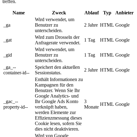
treffen.
Name
Zweck
Ablauf
Typ
Anbieter
Wird verwendet, um
_ga
Benutzer zu
2 Jahre
HTML
Google
unterscheiden.
Wird zum Drosseln der
_gat
1 Tag
HTML
Google
Anfragerate verwendet.
Wird verwendet, um
_gid
Benutzer zu
1 Tag
HTML
Google
unterscheiden.
_ga_--
Speichert den aktuellen
2 Jahre
HTML
Google
container-id--
Sessionstatus.
Enthält Informationen zu
Kampagnen für den
Benutzer. Wenn Sie Ihr
Google Analytics- und
_gac_--
Ihr Google Ads Konto
3
HTML
Google
property-id--
verknüpft haben,
Monate
werden Elemente zur
Effizienzmessung dieses
Cookie lesen, sofern Sie
dies nicht deaktivieren.
Wird von Google