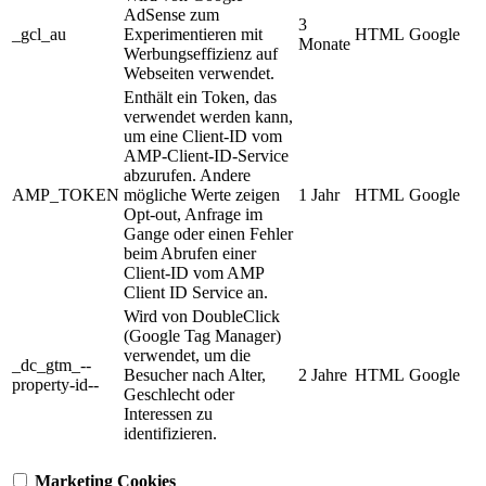
AdSense zum
3
_gcl_au
Experimentieren mit
HTML
Google
Monate
Werbungseffizienz auf
Webseiten verwendet.
Enthält ein Token, das
verwendet werden kann,
um eine Client-ID vom
AMP-Client-ID-Service
abzurufen. Andere
AMP_TOKEN
mögliche Werte zeigen
1 Jahr
HTML
Google
Opt-out, Anfrage im
Gange oder einen Fehler
beim Abrufen einer
Client-ID vom AMP
Client ID Service an.
Wird von DoubleClick
(Google Tag Manager)
verwendet, um die
_dc_gtm_--
Besucher nach Alter,
2 Jahre
HTML
Google
property-id--
Geschlecht oder
Interessen zu
identifizieren.
Marketing Cookies