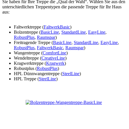
Sie haben für Ihre Treppe die „Qual der Wahl“. Wählen Sie aus den
unterschiedlichen Treppentypen die passende Treppe für Ihr Haus
aus:
Faltwerktreppe (
FaltwerkBasic
)
Bolzentreppe (
BasicLine
,
StandardLine
,
EasyLine
,
RobustPlus
,
Raumspar
)
Freitragende Treppe (
BasicLine
,
StandardLine
,
EasyLine
,
RobustPlus
,
FaltwerkBasic
,
Raumspar
)
Wangentreppe (
ComfortLine
)
Wendeltreppe (
CreativeLine
)
Kragwerktreppe (
Kragwerk
)
Robustplus (
RobustPlus
)
HPL Dünnwangentreppe (
SteelLine
)
HPL Treppe (
SteelLine
)