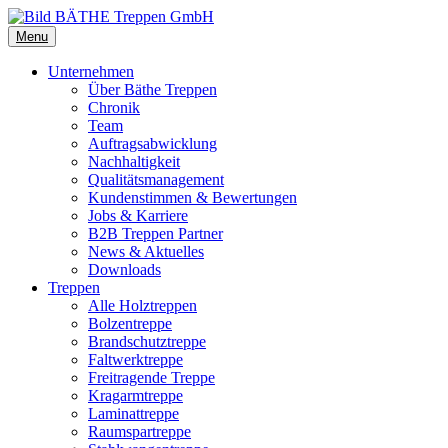
Menu
Unternehmen
Über Bäthe Treppen
Chronik
Team
Auftragsabwicklung
Nachhaltigkeit
Qualitätsmanagement
Kundenstimmen & Bewertungen
Jobs & Karriere
B2B Treppen Partner
News & Aktuelles
Downloads
Treppen
Alle Holztreppen
Bolzentreppe
Brandschutztreppe
Faltwerktreppe
Freitragende Treppe
Kragarmtreppe
Laminattreppe
Raumspartreppe