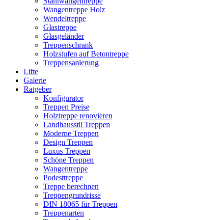
Stahlwangentreppe
Wangentreppe Holz
Wendeltreppe
Glastreppe
Glasgeländer
Treppenschrank
Holzstufen auf Betontreppe
Treppensanierung
Lifte
Galerie
Ratgeber
Konfigurator
Treppen Preise
Holztreppe renovieren
Landhausstil Treppen
Moderne Treppen
Design Treppen
Luxus Treppen
Schöne Treppen
Wangentreppe
Podesttreppe
Treppe berechnen
Treppengrundrisse
DIN 18065 für Treppen
Treppenarten