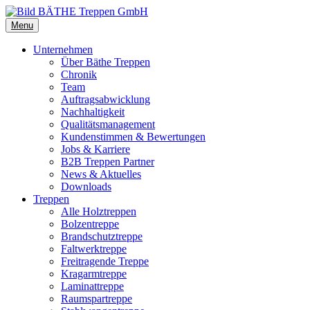
Menu
Unternehmen
Über Bäthe Treppen
Chronik
Team
Auftragsabwicklung
Nachhaltigkeit
Qualitätsmanagement
Kundenstimmen & Bewertungen
Jobs & Karriere
B2B Treppen Partner
News & Aktuelles
Downloads
Treppen
Alle Holztreppen
Bolzentreppe
Brandschutztreppe
Faltwerktreppe
Freitragende Treppe
Kragarmtreppe
Laminattreppe
Raumspartreppe