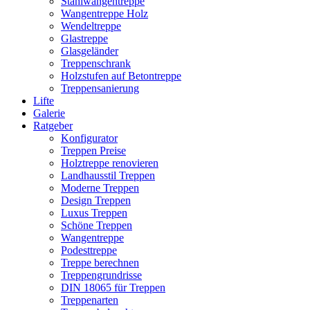
Stahlwangentreppe
Wangentreppe Holz
Wendeltreppe
Glastreppe
Glasgeländer
Treppenschrank
Holzstufen auf Betontreppe
Treppensanierung
Lifte
Galerie
Ratgeber
Konfigurator
Treppen Preise
Holztreppe renovieren
Landhausstil Treppen
Moderne Treppen
Design Treppen
Luxus Treppen
Schöne Treppen
Wangentreppe
Podesttreppe
Treppe berechnen
Treppengrundrisse
DIN 18065 für Treppen
Treppenarten