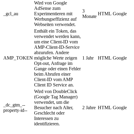
Wird von Google
AdSense zum
3
_gcl_au
Experimentieren mit
HTML
Google
Monate
Werbungseffizienz auf
Webseiten verwendet.
Enthält ein Token, das
verwendet werden kann,
um eine Client-ID vom
AMP-Client-ID-Service
abzurufen. Andere
AMP_TOKEN
mögliche Werte zeigen
1 Jahr
HTML
Google
Opt-out, Anfrage im
Gange oder einen Fehler
beim Abrufen einer
Client-ID vom AMP
Client ID Service an.
Wird von DoubleClick
(Google Tag Manager)
verwendet, um die
_dc_gtm_--
Besucher nach Alter,
2 Jahre
HTML
Google
property-id--
Geschlecht oder
Interessen zu
identifizieren.