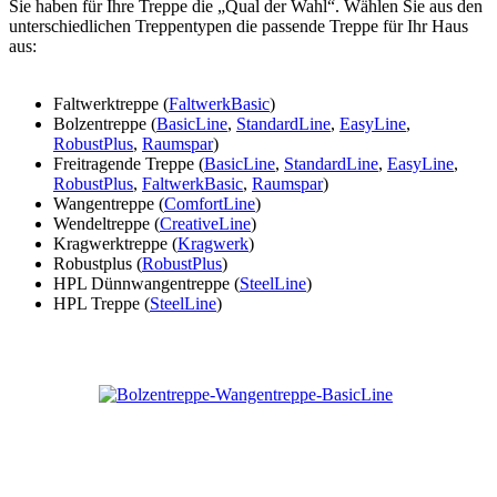
Sie haben für Ihre Treppe die „Qual der Wahl“. Wählen Sie aus den
unterschiedlichen Treppentypen die passende Treppe für Ihr Haus
aus:
Faltwerktreppe (
FaltwerkBasic
)
Bolzentreppe (
BasicLine
,
StandardLine
,
EasyLine
,
RobustPlus
,
Raumspar
)
Freitragende Treppe (
BasicLine
,
StandardLine
,
EasyLine
,
RobustPlus
,
FaltwerkBasic
,
Raumspar
)
Wangentreppe (
ComfortLine
)
Wendeltreppe (
CreativeLine
)
Kragwerktreppe (
Kragwerk
)
Robustplus (
RobustPlus
)
HPL Dünnwangentreppe (
SteelLine
)
HPL Treppe (
SteelLine
)