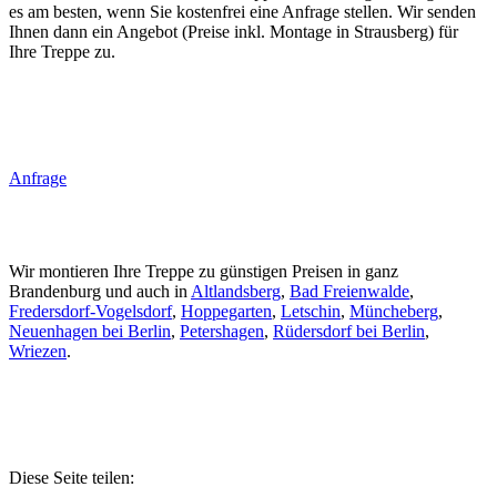
es am besten, wenn Sie kostenfrei eine Anfrage stellen. Wir senden
Ihnen dann ein Angebot (Preise inkl. Montage in Strausberg) für
Ihre Treppe zu.
Anfrage
Wir montieren Ihre Treppe zu günstigen Preisen in ganz
Brandenburg und auch in
Altlandsberg
,
Bad Freienwalde
,
Fredersdorf-Vogelsdorf
,
Hoppegarten
,
Letschin
,
Müncheberg
,
Neuenhagen bei Berlin
,
Petershagen
,
Rüdersdorf bei Berlin
,
Wriezen
.
Diese Seite teilen: