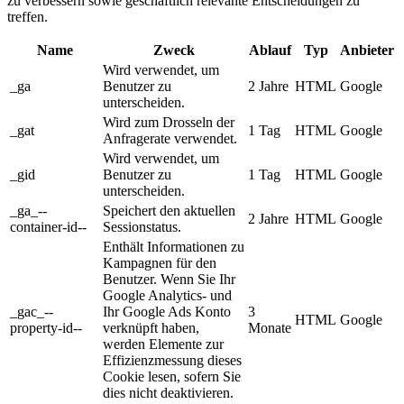
zu verbessern sowie geschäftlich relevante Entscheidungen zu
treffen.
Name
Zweck
Ablauf
Typ
Anbieter
Wird verwendet, um
_ga
Benutzer zu
2 Jahre
HTML
Google
unterscheiden.
Wird zum Drosseln der
_gat
1 Tag
HTML
Google
Anfragerate verwendet.
Wird verwendet, um
_gid
Benutzer zu
1 Tag
HTML
Google
unterscheiden.
_ga_--
Speichert den aktuellen
2 Jahre
HTML
Google
container-id--
Sessionstatus.
Enthält Informationen zu
Kampagnen für den
Benutzer. Wenn Sie Ihr
Google Analytics- und
_gac_--
Ihr Google Ads Konto
3
HTML
Google
property-id--
verknüpft haben,
Monate
werden Elemente zur
Effizienzmessung dieses
Cookie lesen, sofern Sie
dies nicht deaktivieren.