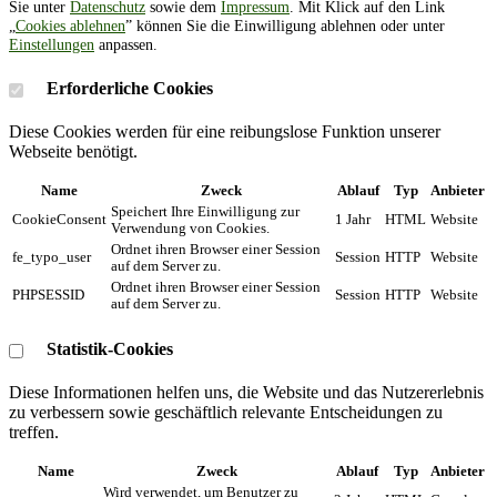
Sie unter
Datenschutz
sowie dem
Impressum
. Mit Klick auf den Link
„
Cookies ablehnen
” können Sie die Einwilligung ablehnen oder unter
Einstellungen
anpassen.
Erforderliche Cookies
Diese Cookies werden für eine reibungslose Funktion unserer
Webseite benötigt.
Name
Zweck
Ablauf
Typ
Anbieter
Speichert Ihre Einwilligung zur
CookieConsent
1 Jahr
HTML
Website
Verwendung von Cookies.
Ordnet ihren Browser einer Session
fe_typo_user
Session
HTTP
Website
auf dem Server zu.
Ordnet ihren Browser einer Session
PHPSESSID
Session
HTTP
Website
auf dem Server zu.
Statistik-Cookies
Diese Informationen helfen uns, die Website und das Nutzererlebnis
zu verbessern sowie geschäftlich relevante Entscheidungen zu
treffen.
Name
Zweck
Ablauf
Typ
Anbieter
Wird verwendet, um Benutzer zu