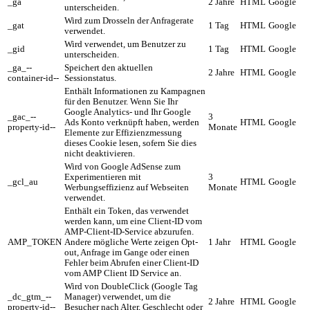
_ga
2 Jahre
HTML
Google
unterscheiden.
Wird zum Drosseln der Anfragerate
_gat
1 Tag
HTML
Google
verwendet.
Wird verwendet, um Benutzer zu
_gid
1 Tag
HTML
Google
unterscheiden.
_ga_--
Speichert den aktuellen
2 Jahre
HTML
Google
container-id--
Sessionstatus.
Enthält Informationen zu Kampagnen
für den Benutzer. Wenn Sie Ihr
Google Analytics- und Ihr Google
_gac_--
3
Ads Konto verknüpft haben, werden
HTML
Google
property-id--
Monate
Elemente zur Effizienzmessung
dieses Cookie lesen, sofern Sie dies
nicht deaktivieren.
Wird von Google AdSense zum
Experimentieren mit
3
_gcl_au
HTML
Google
Werbungseffizienz auf Webseiten
Monate
verwendet.
Enthält ein Token, das verwendet
werden kann, um eine Client-ID vom
AMP-Client-ID-Service abzurufen.
AMP_TOKEN
Andere mögliche Werte zeigen Opt-
1 Jahr
HTML
Google
out, Anfrage im Gange oder einen
Fehler beim Abrufen einer Client-ID
vom AMP Client ID Service an.
Wird von DoubleClick (Google Tag
_dc_gtm_--
Manager) verwendet, um die
2 Jahre
HTML
Google
property-id--
Besucher nach Alter, Geschlecht oder