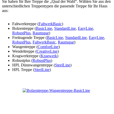
Sie haben für Ihre Treppe die „Qual der Wahl“. Wählen Sie aus den
unterschiedlichen Treppentypen die passende Treppe für Ihr Haus
aus:
Faltwerktreppe (
FaltwerkBasic
)
Bolzentreppe (
BasicLine
,
StandardLine
,
EasyLine
,
RobustPlus
,
Raumspar
)
Freitragende Treppe (
BasicLine
,
StandardLine
,
EasyLine
,
RobustPlus
,
FaltwerkBasic
,
Raumspar
)
Wangentreppe (
ComfortLine
)
Wendeltreppe (
CreativeLine
)
Kragwerktreppe (
Kragwerk
)
Robustplus (
RobustPlus
)
HPL Dünnwangentreppe (
SteelLine
)
HPL Treppe (
SteelLine
)