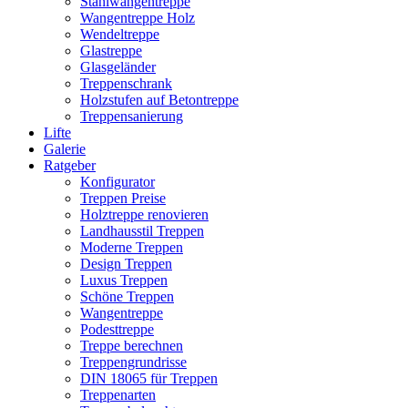
Stahlwangentreppe
Wangentreppe Holz
Wendeltreppe
Glastreppe
Glasgeländer
Treppenschrank
Holzstufen auf Betontreppe
Treppensanierung
Lifte
Galerie
Ratgeber
Konfigurator
Treppen Preise
Holztreppe renovieren
Landhausstil Treppen
Moderne Treppen
Design Treppen
Luxus Treppen
Schöne Treppen
Wangentreppe
Podesttreppe
Treppe berechnen
Treppengrundrisse
DIN 18065 für Treppen
Treppenarten