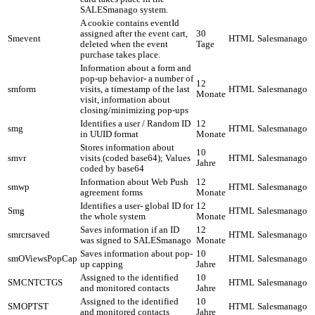
SALESmanago system.
A cookie contains eventId
assigned after the event cart,
30
Smevent
HTML
Salesmanago
deleted when the event
Tage
purchase takes place.
Information about a form and
pop-up behavior- a number of
12
smform
visits, a timestamp of the last
HTML
Salesmanago
Monate
visit, information about
closing/minimizing pop-ups
Identifies a user / Random ID
12
smg
HTML
Salesmanago
in UUID format
Monate
Stores information about
10
smvr
visits (coded base64); Values
HTML
Salesmanago
Jahre
coded by base64
Information about Web Push
12
smwp
HTML
Salesmanago
agreement forms
Monate
Identifies a user- global ID for
12
Smg
HTML
Salesmanago
the whole system
Monate
Saves information if an ID
12
smrcrsaved
HTML
Salesmanago
was signed to SALESmanago
Monate
Saves information about pop-
10
smOViewsPopCap
HTML
Salesmanago
up capping
Jahre
Assigned to the identified
10
SMCNTCTGS
HTML
Salesmanago
and monitored contacts
Jahre
Assigned to the identified
10
SMOPTST
HTML
Salesmanago
and monitored contacts
Jahre