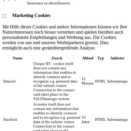
Interessen zu identifizieren.
Marketing Cookies
Mit Hilfe dieser Cookies und andere Informationen können wir Ihre
Nutzerinteressen noch besser verstehen und spielen hierüber auch
personalisierte Empfehlungen und Werbung aus. ​Die Cookies
werden von uns und unseren Werbepartnern gesetzt. Dies
ermöglicht auch eine geräteübergreifende Analyse.
Name
Zweck
Ablauf
Typ
Anbieter
Unique ID – cookie itself
does not contain any
information that enables to
identify contacts and to
12
Smuuid
recognize e.g. personal data
HTML
Salesmanago
Monate
of the website visitor.
Connection to the contact
card takes place in the
SALESmanago system.
A cookie itself does not
contain any information that
enables to identify contacts
and to recognize e.g. personal
10
Smclient
HTML
Salesmanago
data of the website visitor.
Jahre
Connection to the contact
card takes place in the