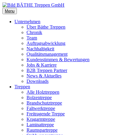
Menu
Unternehmen
Über Bäthe Treppen
Chronik
Team
Auftragsabwicklung
Nachhaltigkeit
Qualitätsmanagement
Kundenstimmen & Bewertungen
Jobs & Karriere
B2B Treppen Partner
News & Aktuelles
Downloads
Treppen
Alle Holztreppen
Bolzentreppe
Brandschutztreppe
Faltwerktreppe
Freitragende Treppe
Kragarmtreppe
Laminattreppe
Raumspartreppe