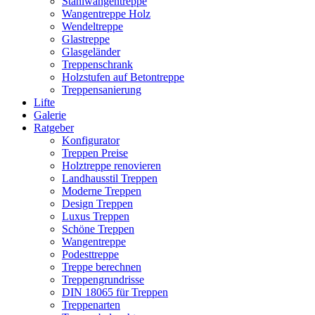
Stahlwangentreppe
Wangentreppe Holz
Wendeltreppe
Glastreppe
Glasgeländer
Treppenschrank
Holzstufen auf Betontreppe
Treppensanierung
Lifte
Galerie
Ratgeber
Konfigurator
Treppen Preise
Holztreppe renovieren
Landhausstil Treppen
Moderne Treppen
Design Treppen
Luxus Treppen
Schöne Treppen
Wangentreppe
Podesttreppe
Treppe berechnen
Treppengrundrisse
DIN 18065 für Treppen
Treppenarten