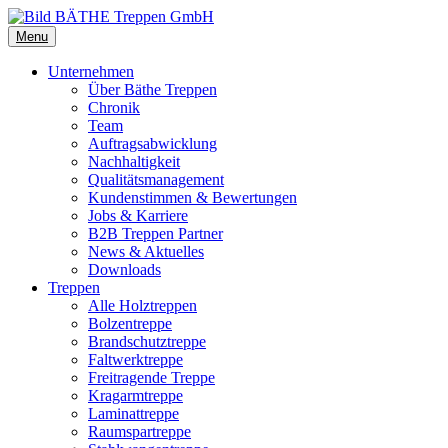
Menu
Unternehmen
Über Bäthe Treppen
Chronik
Team
Auftragsabwicklung
Nachhaltigkeit
Qualitätsmanagement
Kundenstimmen & Bewertungen
Jobs & Karriere
B2B Treppen Partner
News & Aktuelles
Downloads
Treppen
Alle Holztreppen
Bolzentreppe
Brandschutztreppe
Faltwerktreppe
Freitragende Treppe
Kragarmtreppe
Laminattreppe
Raumspartreppe