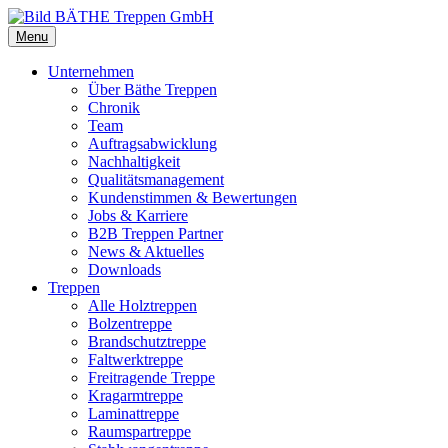
Menu
Unternehmen
Über Bäthe Treppen
Chronik
Team
Auftragsabwicklung
Nachhaltigkeit
Qualitätsmanagement
Kundenstimmen & Bewertungen
Jobs & Karriere
B2B Treppen Partner
News & Aktuelles
Downloads
Treppen
Alle Holztreppen
Bolzentreppe
Brandschutztreppe
Faltwerktreppe
Freitragende Treppe
Kragarmtreppe
Laminattreppe
Raumspartreppe