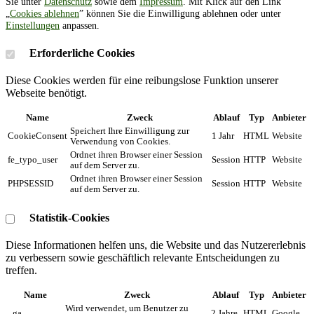
Sie unter
Datenschutz
sowie dem
Impressum
. Mit Klick auf den Link
„
Cookies ablehnen
” können Sie die Einwilligung ablehnen oder unter
Einstellungen
anpassen.
Erforderliche Cookies
Diese Cookies werden für eine reibungslose Funktion unserer
Webseite benötigt.
Name
Zweck
Ablauf
Typ
Anbieter
Speichert Ihre Einwilligung zur
CookieConsent
1 Jahr
HTML
Website
Verwendung von Cookies.
Ordnet ihren Browser einer Session
fe_typo_user
Session
HTTP
Website
auf dem Server zu.
Ordnet ihren Browser einer Session
PHPSESSID
Session
HTTP
Website
auf dem Server zu.
Statistik-Cookies
Diese Informationen helfen uns, die Website und das Nutzererlebnis
zu verbessern sowie geschäftlich relevante Entscheidungen zu
treffen.
Name
Zweck
Ablauf
Typ
Anbieter
Wird verwendet, um Benutzer zu
_ga
2 Jahre
HTML
Google