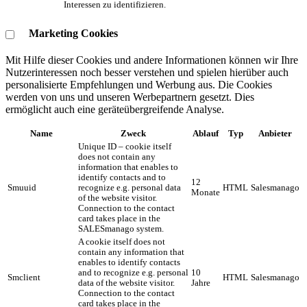
Interessen zu identifizieren.
Marketing Cookies
Mit Hilfe dieser Cookies und andere Informationen können wir Ihre
Nutzerinteressen noch besser verstehen und spielen hierüber auch
personalisierte Empfehlungen und Werbung aus. ​Die Cookies
werden von uns und unseren Werbepartnern gesetzt. Dies
ermöglicht auch eine geräteübergreifende Analyse.
Name
Zweck
Ablauf
Typ
Anbieter
Unique ID – cookie itself
does not contain any
information that enables to
identify contacts and to
12
Smuuid
recognize e.g. personal data
HTML
Salesmanago
Monate
of the website visitor.
Connection to the contact
card takes place in the
SALESmanago system.
A cookie itself does not
contain any information that
enables to identify contacts
and to recognize e.g. personal
10
Smclient
HTML
Salesmanago
data of the website visitor.
Jahre
Connection to the contact
card takes place in the