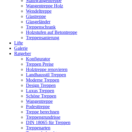
Stahlwangentreppe
Wangentreppe Holz
Wendeltreppe
Glastreppe
Glasgeländer
Treppenschrank
Holzstufen auf Betontreppe
Treppensanierung
Lifte
Galerie
Ratgeber
Konfigurator
Treppen Preise
Holztreppe renovieren
Landhausstil Treppen
Moderne Treppen
Design Treppen
Luxus Treppen
Schöne Treppen
Wangentreppe
Podesttreppe
Treppe berechnen
Treppengrundrisse
DIN 18065 für Treppen
Treppenarten