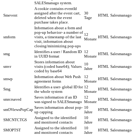
SALESmanago system.
A cookie contains eventId
assigned after the event cart,
30
Smevent
HTML
Salesmanago
deleted when the event
Tage
purchase takes place.
Information about a form and
pop-up behavior- a number of
12
smform
visits, a timestamp of the last
HTML
Salesmanago
Monate
visit, information about
closing/minimizing pop-ups
Identifies a user / Random ID
12
smg
HTML
Salesmanago
in UUID format
Monate
Stores information about
10
smvr
visits (coded base64); Values
HTML
Salesmanago
Jahre
coded by base64
Information about Web Push
12
smwp
HTML
Salesmanago
agreement forms
Monate
Identifies a user- global ID for
12
Smg
HTML
Salesmanago
the whole system
Monate
Saves information if an ID
12
smrcrsaved
HTML
Salesmanago
was signed to SALESmanago
Monate
Saves information about pop-
10
smOViewsPopCap
HTML
Salesmanago
up capping
Jahre
Assigned to the identified
10
SMCNTCTGS
HTML
Salesmanago
and monitored contacts
Jahre
Assigned to the identified
10
SMOPTST
HTML
Salesmanago
and monitored contacts
Jahre