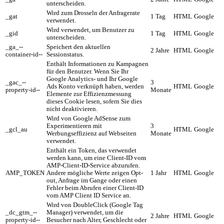
unterscheiden.
Wird zum Drosseln der Anfragerate
_gat
1 Tag
HTML
Google
verwendet.
Wird verwendet, um Benutzer zu
_gid
1 Tag
HTML
Google
unterscheiden.
_ga_--
Speichert den aktuellen
2 Jahre
HTML
Google
container-id--
Sessionstatus.
Enthält Informationen zu Kampagnen
für den Benutzer. Wenn Sie Ihr
Google Analytics- und Ihr Google
_gac_--
3
Ads Konto verknüpft haben, werden
HTML
Google
property-id--
Monate
Elemente zur Effizienzmessung
dieses Cookie lesen, sofern Sie dies
nicht deaktivieren.
Wird von Google AdSense zum
Experimentieren mit
3
_gcl_au
HTML
Google
Werbungseffizienz auf Webseiten
Monate
verwendet.
Enthält ein Token, das verwendet
werden kann, um eine Client-ID vom
AMP-Client-ID-Service abzurufen.
AMP_TOKEN
Andere mögliche Werte zeigen Opt-
1 Jahr
HTML
Google
out, Anfrage im Gange oder einen
Fehler beim Abrufen einer Client-ID
vom AMP Client ID Service an.
Wird von DoubleClick (Google Tag
_dc_gtm_--
Manager) verwendet, um die
2 Jahre
HTML
Google
property-id--
Besucher nach Alter, Geschlecht oder