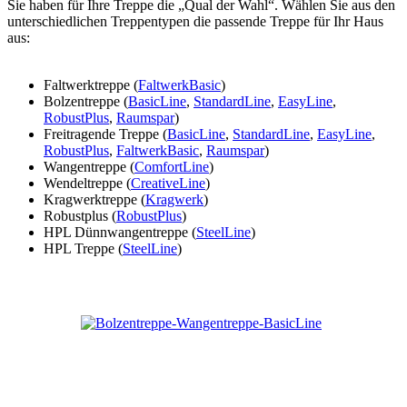
Sie haben für Ihre Treppe die „Qual der Wahl“. Wählen Sie aus den
unterschiedlichen Treppentypen die passende Treppe für Ihr Haus
aus:
Faltwerktreppe (
FaltwerkBasic
)
Bolzentreppe (
BasicLine
,
StandardLine
,
EasyLine
,
RobustPlus
,
Raumspar
)
Freitragende Treppe (
BasicLine
,
StandardLine
,
EasyLine
,
RobustPlus
,
FaltwerkBasic
,
Raumspar
)
Wangentreppe (
ComfortLine
)
Wendeltreppe (
CreativeLine
)
Kragwerktreppe (
Kragwerk
)
Robustplus (
RobustPlus
)
HPL Dünnwangentreppe (
SteelLine
)
HPL Treppe (
SteelLine
)