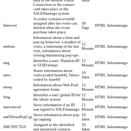
data of the website visitor.
Jahre
Connection to the contact
card takes place in the
SALESmanago system.
A cookie contains eventId
assigned after the event cart,
30
Smevent
HTML
Salesmanago
deleted when the event
Tage
purchase takes place.
Information about a form and
pop-up behavior- a number of
12
smform
visits, a timestamp of the last
HTML
Salesmanago
Monate
visit, information about
closing/minimizing pop-ups
Identifies a user / Random ID
12
smg
HTML
Salesmanago
in UUID format
Monate
Stores information about
10
smvr
visits (coded base64); Values
HTML
Salesmanago
Jahre
coded by base64
Information about Web Push
12
smwp
HTML
Salesmanago
agreement forms
Monate
Identifies a user- global ID for
12
Smg
HTML
Salesmanago
the whole system
Monate
Saves information if an ID
12
smrcrsaved
HTML
Salesmanago
was signed to SALESmanago
Monate
Saves information about pop-
10
smOViewsPopCap
HTML
Salesmanago
up capping
Jahre
Assigned to the identified
10
SMCNTCTGS
HTML
Salesmanago
and monitored contacts
Jahre