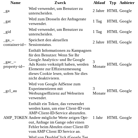
Name
Zweck
Ablauf
Typ
Anbieter
Wird verwendet, um Benutzer zu
_ga
2 Jahre
HTML
Google
unterscheiden.
Wird zum Drosseln der Anfragerate
_gat
1 Tag
HTML
Google
verwendet.
Wird verwendet, um Benutzer zu
_gid
1 Tag
HTML
Google
unterscheiden.
_ga_--
Speichert den aktuellen
2 Jahre
HTML
Google
container-id--
Sessionstatus.
Enthält Informationen zu Kampagnen
für den Benutzer. Wenn Sie Ihr
Google Analytics- und Ihr Google
_gac_--
3
Ads Konto verknüpft haben, werden
HTML
Google
property-id--
Monate
Elemente zur Effizienzmessung
dieses Cookie lesen, sofern Sie dies
nicht deaktivieren.
Wird von Google AdSense zum
Experimentieren mit
3
_gcl_au
HTML
Google
Werbungseffizienz auf Webseiten
Monate
verwendet.
Enthält ein Token, das verwendet
werden kann, um eine Client-ID vom
AMP-Client-ID-Service abzurufen.
AMP_TOKEN
Andere mögliche Werte zeigen Opt-
1 Jahr
HTML
Google
out, Anfrage im Gange oder einen
Fehler beim Abrufen einer Client-ID
vom AMP Client ID Service an.
Wird von DoubleClick (Google Tag