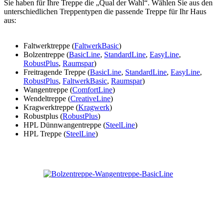
Sie haben für Ihre Treppe die „Qual der Wahl“. Wählen Sie aus den
unterschiedlichen Treppentypen die passende Treppe für Ihr Haus
aus:
Faltwerktreppe (
FaltwerkBasic
)
Bolzentreppe (
BasicLine
,
StandardLine
,
EasyLine
,
RobustPlus
,
Raumspar
)
Freitragende Treppe (
BasicLine
,
StandardLine
,
EasyLine
,
RobustPlus
,
FaltwerkBasic
,
Raumspar
)
Wangentreppe (
ComfortLine
)
Wendeltreppe (
CreativeLine
)
Kragwerktreppe (
Kragwerk
)
Robustplus (
RobustPlus
)
HPL Dünnwangentreppe (
SteelLine
)
HPL Treppe (
SteelLine
)