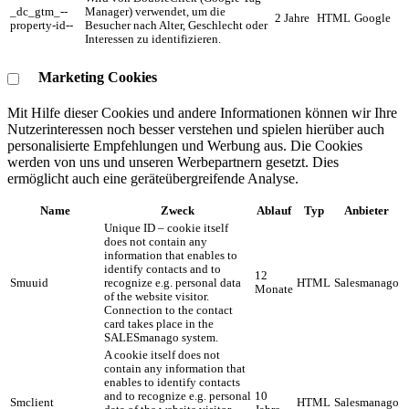
_dc_gtm_--
Manager) verwendet, um die
2 Jahre
HTML
Google
property-id--
Besucher nach Alter, Geschlecht oder
Interessen zu identifizieren.
Marketing Cookies
Mit Hilfe dieser Cookies und andere Informationen können wir Ihre
Nutzerinteressen noch besser verstehen und spielen hierüber auch
personalisierte Empfehlungen und Werbung aus. ​Die Cookies
werden von uns und unseren Werbepartnern gesetzt. Dies
ermöglicht auch eine geräteübergreifende Analyse.
Name
Zweck
Ablauf
Typ
Anbieter
Unique ID – cookie itself
does not contain any
information that enables to
identify contacts and to
12
Smuuid
recognize e.g. personal data
HTML
Salesmanago
Monate
of the website visitor.
Connection to the contact
card takes place in the
SALESmanago system.
A cookie itself does not
contain any information that
enables to identify contacts
and to recognize e.g. personal
10
Smclient
HTML
Salesmanago