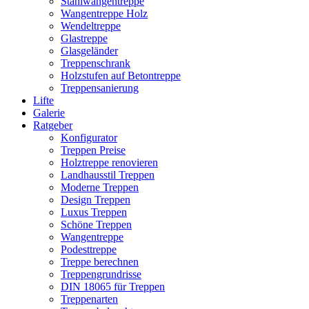
Stahlwangentreppe
Wangentreppe Holz
Wendeltreppe
Glastreppe
Glasgeländer
Treppenschrank
Holzstufen auf Betontreppe
Treppensanierung
Lifte
Galerie
Ratgeber
Konfigurator
Treppen Preise
Holztreppe renovieren
Landhausstil Treppen
Moderne Treppen
Design Treppen
Luxus Treppen
Schöne Treppen
Wangentreppe
Podesttreppe
Treppe berechnen
Treppengrundrisse
DIN 18065 für Treppen
Treppenarten