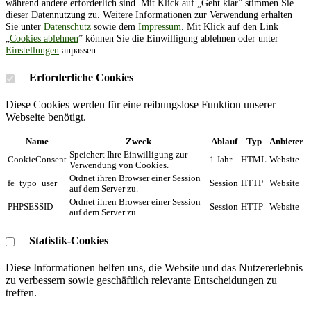
während andere erforderlich sind. Mit Klick auf „Geht klar” stimmen Sie
dieser Datennutzung zu. Weitere Informationen zur Verwendung erhalten
Sie unter
Datenschutz
sowie dem
Impressum
. Mit Klick auf den Link
„
Cookies ablehnen
” können Sie die Einwilligung ablehnen oder unter
Einstellungen
anpassen.
Erforderliche Cookies
Diese Cookies werden für eine reibungslose Funktion unserer
Webseite benötigt.
Name
Zweck
Ablauf
Typ
Anbieter
Speichert Ihre Einwilligung zur
CookieConsent
1 Jahr
HTML
Website
Verwendung von Cookies.
Ordnet ihren Browser einer Session
fe_typo_user
Session
HTTP
Website
auf dem Server zu.
Ordnet ihren Browser einer Session
PHPSESSID
Session
HTTP
Website
auf dem Server zu.
Statistik-Cookies
Diese Informationen helfen uns, die Website und das Nutzererlebnis
zu verbessern sowie geschäftlich relevante Entscheidungen zu
treffen.