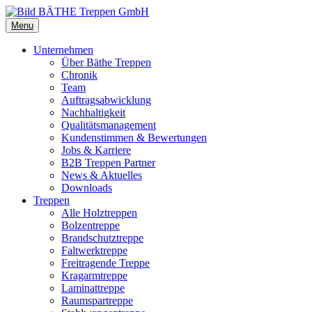
Menu
Unternehmen
Über Bäthe Treppen
Chronik
Team
Auftragsabwicklung
Nachhaltigkeit
Qualitätsmanagement
Kundenstimmen & Bewertungen
Jobs & Karriere
B2B Treppen Partner
News & Aktuelles
Downloads
Treppen
Alle Holztreppen
Bolzentreppe
Brandschutztreppe
Faltwerktreppe
Freitragende Treppe
Kragarmtreppe
Laminattreppe
Raumspartreppe