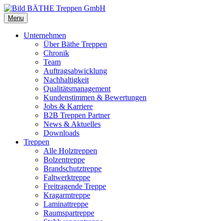
Menu
Unternehmen
Über Bäthe Treppen
Chronik
Team
Auftragsabwicklung
Nachhaltigkeit
Qualitätsmanagement
Kundenstimmen & Bewertungen
Jobs & Karriere
B2B Treppen Partner
News & Aktuelles
Downloads
Treppen
Alle Holztreppen
Bolzentreppe
Brandschutztreppe
Faltwerktreppe
Freitragende Treppe
Kragarmtreppe
Laminattreppe
Raumspartreppe