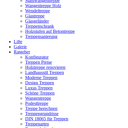
Stahlwangentreppe
Wangentreppe Holz
Wendeltreppe
Glastreppe
Glasgeländer
Treppenschrank
Holzstufen auf Betontreppe
Treppensanierung
Lifte
Galerie
Ratgeber
Konfigurator
Treppen Preise
Holztreppe renovieren
Landhausstil Treppen
Moderne Treppen
Design Treppen
Luxus Treppen
Schöne Treppen
Wangentreppe
Podesttreppe
Treppe berechnen
Treppengrundrisse
DIN 18065 für Treppen
Treppenarten