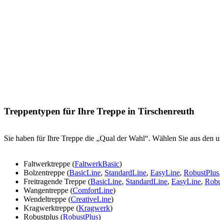
Treppentypen für Ihre Treppe in Tirschenreuth
Sie haben für Ihre Treppe die „Qual der Wahl“. Wählen Sie aus den u
Faltwerktreppe (
FaltwerkBasic
)
Bolzentreppe (
BasicLine
,
StandardLine
,
EasyLine
,
RobustPlus
Freitragende Treppe (
BasicLine
,
StandardLine
,
EasyLine
,
Robu
Wangentreppe (
ComfortLine
)
Wendeltreppe (
CreativeLine
)
Kragwerktreppe (
Kragwerk
)
Robustplus (
RobustPlus
)