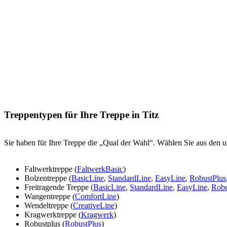
Treppentypen für Ihre Treppe in Titz
Sie haben für Ihre Treppe die „Qual der Wahl“. Wählen Sie aus den u
Faltwerktreppe (
FaltwerkBasic
)
Bolzentreppe (
BasicLine
,
StandardLine
,
EasyLine
,
RobustPlus
Freitragende Treppe (
BasicLine
,
StandardLine
,
EasyLine
,
Robu
Wangentreppe (
ComfortLine
)
Wendeltreppe (
CreativeLine
)
Kragwerktreppe (
Kragwerk
)
Robustplus (
RobustPlus
)