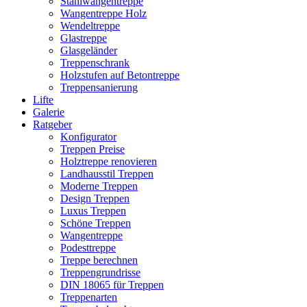
Stahlwangentreppe
Wangentreppe Holz
Wendeltreppe
Glastreppe
Glasgeländer
Treppenschrank
Holzstufen auf Betontreppe
Treppensanierung
Lifte
Galerie
Ratgeber
Konfigurator
Treppen Preise
Holztreppe renovieren
Landhausstil Treppen
Moderne Treppen
Design Treppen
Luxus Treppen
Schöne Treppen
Wangentreppe
Podesttreppe
Treppe berechnen
Treppengrundrisse
DIN 18065 für Treppen
Treppenarten