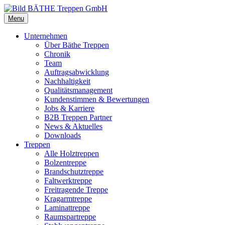
Menu
Unternehmen
Über Bäthe Treppen
Chronik
Team
Auftragsabwicklung
Nachhaltigkeit
Qualitätsmanagement
Kundenstimmen & Bewertungen
Jobs & Karriere
B2B Treppen Partner
News & Aktuelles
Downloads
Treppen
Alle Holztreppen
Bolzentreppe
Brandschutztreppe
Faltwerktreppe
Freitragende Treppe
Kragarmtreppe
Laminattreppe
Raumspartreppe