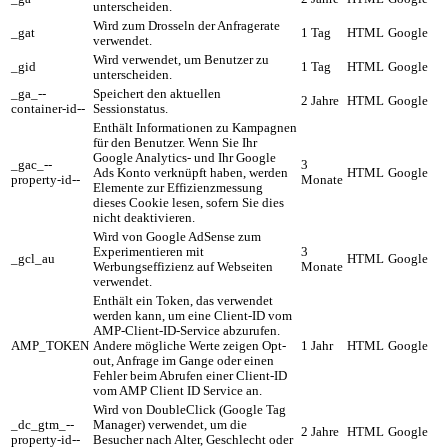
unterscheiden.
Wird zum Drosseln der Anfragerate
_gat
1 Tag
HTML
Google
verwendet.
Wird verwendet, um Benutzer zu
_gid
1 Tag
HTML
Google
unterscheiden.
_ga_--
Speichert den aktuellen
2 Jahre
HTML
Google
container-id--
Sessionstatus.
Enthält Informationen zu Kampagnen
für den Benutzer. Wenn Sie Ihr
Google Analytics- und Ihr Google
_gac_--
3
Ads Konto verknüpft haben, werden
HTML
Google
property-id--
Monate
Elemente zur Effizienzmessung
dieses Cookie lesen, sofern Sie dies
nicht deaktivieren.
Wird von Google AdSense zum
Experimentieren mit
3
_gcl_au
HTML
Google
Werbungseffizienz auf Webseiten
Monate
verwendet.
Enthält ein Token, das verwendet
werden kann, um eine Client-ID vom
AMP-Client-ID-Service abzurufen.
AMP_TOKEN
Andere mögliche Werte zeigen Opt-
1 Jahr
HTML
Google
out, Anfrage im Gange oder einen
Fehler beim Abrufen einer Client-ID
vom AMP Client ID Service an.
Wird von DoubleClick (Google Tag
_dc_gtm_--
Manager) verwendet, um die
2 Jahre
HTML
Google
property-id--
Besucher nach Alter, Geschlecht oder