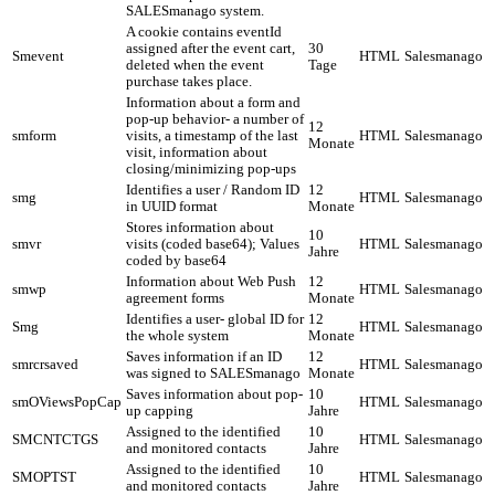
SALESmanago system.
A cookie contains eventId
assigned after the event cart,
30
Smevent
HTML
Salesmanago
deleted when the event
Tage
purchase takes place.
Information about a form and
pop-up behavior- a number of
12
smform
visits, a timestamp of the last
HTML
Salesmanago
Monate
visit, information about
closing/minimizing pop-ups
Identifies a user / Random ID
12
smg
HTML
Salesmanago
in UUID format
Monate
Stores information about
10
smvr
visits (coded base64); Values
HTML
Salesmanago
Jahre
coded by base64
Information about Web Push
12
smwp
HTML
Salesmanago
agreement forms
Monate
Identifies a user- global ID for
12
Smg
HTML
Salesmanago
the whole system
Monate
Saves information if an ID
12
smrcrsaved
HTML
Salesmanago
was signed to SALESmanago
Monate
Saves information about pop-
10
smOViewsPopCap
HTML
Salesmanago
up capping
Jahre
Assigned to the identified
10
SMCNTCTGS
HTML
Salesmanago
and monitored contacts
Jahre
Assigned to the identified
10
SMOPTST
HTML
Salesmanago
and monitored contacts
Jahre