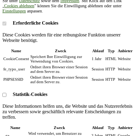
Sie unter
Datenschutz
sowie dem
Impressum
. Mit Klick auf den Link
„
Cookies ablehnen
” können Sie die Einwilligung ablehnen oder unter
Einstellungen
anpassen.
Erforderliche Cookies
Diese Cookies werden für eine reibungslose Funktion unserer
Webseite benötigt.
Name
Zweck
Ablauf
Typ
Anbieter
Speichert Ihre Einwilligung zur
CookieConsent
1 Jahr
HTML
Website
Verwendung von Cookies.
Ordnet ihren Browser einer Session
fe_typo_user
Session
HTTP
Website
auf dem Server zu.
Ordnet ihren Browser einer Session
PHPSESSID
Session
HTTP
Website
auf dem Server zu.
Statistik-Cookies
Diese Informationen helfen uns, die Website und das Nutzererlebnis
zu verbessern sowie geschäftlich relevante Entscheidungen zu
treffen.
Name
Zweck
Ablauf
Typ
Anbieter
Wird verwendet, um Benutzer zu
_ga
2 Jahre
HTML
Google