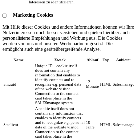
Interessen zu identifizieren.
Marketing Cookies
Mit Hilfe dieser Cookies und andere Informationen können wir Ihre
Nutzerinteressen noch besser verstehen und spielen hierüber auch
personalisierte Empfehlungen und Werbung aus. ​Die Cookies
werden von uns und unseren Werbepartnern gesetzt. Dies
ermöglicht auch eine geräteübergreifende Analyse.
Name
Zweck
Ablauf
Typ
Anbieter
Unique ID – cookie itself
does not contain any
information that enables to
identify contacts and to
12
Smuuid
recognize e.g. personal data
HTML
Salesmanago
Monate
of the website visitor.
Connection to the contact
card takes place in the
SALESmanago system.
A cookie itself does not
contain any information that
enables to identify contacts
and to recognize e.g. personal
10
Smclient
HTML
Salesmanago
data of the website visitor.
Jahre
Connection to the contact
card takes place in the