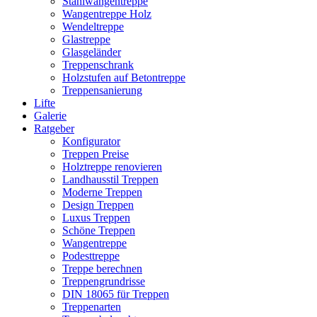
Stahlwangentreppe
Wangentreppe Holz
Wendeltreppe
Glastreppe
Glasgeländer
Treppenschrank
Holzstufen auf Betontreppe
Treppensanierung
Lifte
Galerie
Ratgeber
Konfigurator
Treppen Preise
Holztreppe renovieren
Landhausstil Treppen
Moderne Treppen
Design Treppen
Luxus Treppen
Schöne Treppen
Wangentreppe
Podesttreppe
Treppe berechnen
Treppengrundrisse
DIN 18065 für Treppen
Treppenarten