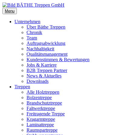
Menu
Unternehmen
Über Bäthe Treppen
Chronik
Team
Auftragsabwicklung
Nachhaltigkeit
Qualitätsmanagement
Kundenstimmen & Bewertungen
Jobs & Karriere
B2B Treppen Partner
News & Aktuelles
Downloads
Treppen
Alle Holztreppen
Bolzentreppe
Brandschutztreppe
Faltwerktreppe
Freitragende Treppe
Kragarmtreppe
Laminattreppe
Raumspartreppe