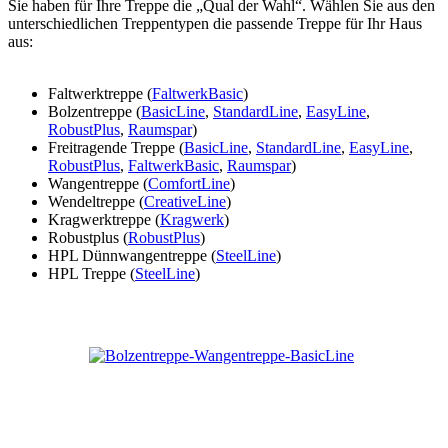
Sie haben für Ihre Treppe die „Qual der Wahl“. Wählen Sie aus den
unterschiedlichen Treppentypen die passende Treppe für Ihr Haus
aus:
Faltwerktreppe (
FaltwerkBasic
)
Bolzentreppe (
BasicLine
,
StandardLine
,
EasyLine
,
RobustPlus
,
Raumspar
)
Freitragende Treppe (
BasicLine
,
StandardLine
,
EasyLine
,
RobustPlus
,
FaltwerkBasic
,
Raumspar
)
Wangentreppe (
ComfortLine
)
Wendeltreppe (
CreativeLine
)
Kragwerktreppe (
Kragwerk
)
Robustplus (
RobustPlus
)
HPL Dünnwangentreppe (
SteelLine
)
HPL Treppe (
SteelLine
)