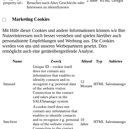
2 Jahre
HTML
Google
property-id--
Besucher nach Alter, Geschlecht oder
Interessen zu identifizieren.
Marketing Cookies
Mit Hilfe dieser Cookies und andere Informationen können wir Ihre
Nutzerinteressen noch besser verstehen und spielen hierüber auch
personalisierte Empfehlungen und Werbung aus. ​Die Cookies
werden von uns und unseren Werbepartnern gesetzt. Dies
ermöglicht auch eine geräteübergreifende Analyse.
Name
Zweck
Ablauf
Typ
Anbieter
Unique ID – cookie itself
does not contain any
information that enables to
identify contacts and to
12
Smuuid
recognize e.g. personal data
HTML
Salesmanago
Monate
of the website visitor.
Connection to the contact
card takes place in the
SALESmanago system.
A cookie itself does not
contain any information that
enables to identify contacts
and to recognize e.g. personal
10
Smclient
HTML
Salesmanago
data of the website visitor.
Jahre
Connection to the contact