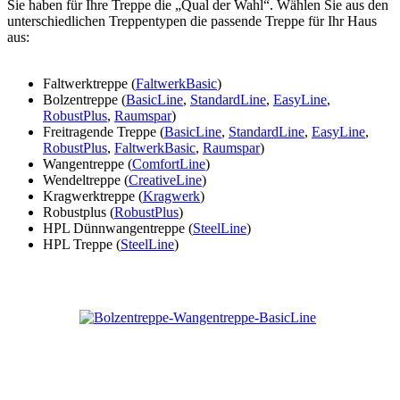
Sie haben für Ihre Treppe die „Qual der Wahl“. Wählen Sie aus den
unterschiedlichen Treppentypen die passende Treppe für Ihr Haus
aus:
Faltwerktreppe (
FaltwerkBasic
)
Bolzentreppe (
BasicLine
,
StandardLine
,
EasyLine
,
RobustPlus
,
Raumspar
)
Freitragende Treppe (
BasicLine
,
StandardLine
,
EasyLine
,
RobustPlus
,
FaltwerkBasic
,
Raumspar
)
Wangentreppe (
ComfortLine
)
Wendeltreppe (
CreativeLine
)
Kragwerktreppe (
Kragwerk
)
Robustplus (
RobustPlus
)
HPL Dünnwangentreppe (
SteelLine
)
HPL Treppe (
SteelLine
)