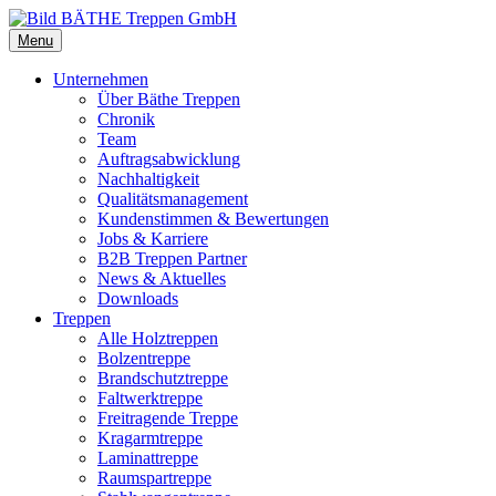
Menu
Unternehmen
Über Bäthe Treppen
Chronik
Team
Auftragsabwicklung
Nachhaltigkeit
Qualitätsmanagement
Kundenstimmen & Bewertungen
Jobs & Karriere
B2B Treppen Partner
News & Aktuelles
Downloads
Treppen
Alle Holztreppen
Bolzentreppe
Brandschutztreppe
Faltwerktreppe
Freitragende Treppe
Kragarmtreppe
Laminattreppe
Raumspartreppe