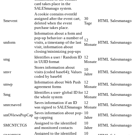
card takes place in the
SALESmanago system.
A cookie contains eventId
assigned after the event cart,
30
Smevent
HTML
Salesmanago
deleted when the event
Tage
purchase takes place.
Information about a form and
pop-up behavior- a number of
12
smform
visits, a timestamp of the last
HTML
Salesmanago
Monate
visit, information about
closing/minimizing pop-ups
Identifies a user / Random ID
12
smg
HTML
Salesmanago
in UUID format
Monate
Stores information about
10
smvr
visits (coded base64); Values
HTML
Salesmanago
Jahre
coded by base64
Information about Web Push
12
smwp
HTML
Salesmanago
agreement forms
Monate
Identifies a user- global ID for
12
Smg
HTML
Salesmanago
the whole system
Monate
Saves information if an ID
12
smrcrsaved
HTML
Salesmanago
was signed to SALESmanago
Monate
Saves information about pop-
10
smOViewsPopCap
HTML
Salesmanago
up capping
Jahre
Assigned to the identified
10
SMCNTCTGS
HTML
Salesmanago
and monitored contacts
Jahre
Assigned to the identified
10