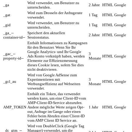
Wird verwendet, um Benutzer zu
_ga
2 Jahre
HTML
Google
unterscheiden.
Wird zum Drosseln der Anfragerate
_gat
1 Tag
HTML
Google
verwendet.
Wird verwendet, um Benutzer zu
_gid
1 Tag
HTML
Google
unterscheiden.
_ga_--
Speichert den aktuellen
2 Jahre
HTML
Google
container-id--
Sessionstatus.
Enthält Informationen zu Kampagnen
für den Benutzer. Wenn Sie Ihr
Google Analytics- und Ihr Google
_gac_--
3
Ads Konto verknüpft haben, werden
HTML
Google
property-id--
Monate
Elemente zur Effizienzmessung
dieses Cookie lesen, sofern Sie dies
nicht deaktivieren.
Wird von Google AdSense zum
Experimentieren mit
3
_gcl_au
HTML
Google
Werbungseffizienz auf Webseiten
Monate
verwendet.
Enthält ein Token, das verwendet
werden kann, um eine Client-ID vom
AMP-Client-ID-Service abzurufen.
AMP_TOKEN
Andere mögliche Werte zeigen Opt-
1 Jahr
HTML
Google
out, Anfrage im Gange oder einen
Fehler beim Abrufen einer Client-ID
vom AMP Client ID Service an.
Wird von DoubleClick (Google Tag
_dc_gtm_--
Manager) verwendet, um die