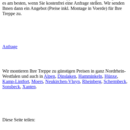
es am besten, wenn Sie kostenfrei eine Anfrage stellen. Wir senden
Ihnen dann ein Angebot (Preise inkl. Montage in Voerde) für Ihre
Treppe zu.
Anfrage
Wir montieren Ihre Treppe zu günstigen Preisen in ganz Nordrhein-
Westfalen und auch in
Alpen
,
Dinslaken
,
Hamminkeln
,
Hünxe
,
Kamp-Lintfort
,
Moers
,
Neukirchen-Vluyn
,
Rheinberg
,
Schermbeck
,
Sonsbeck
,
Xanten
.
Diese Seite teilen: