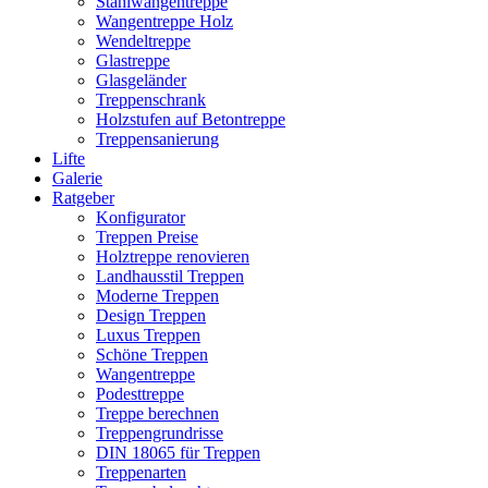
Stahlwangentreppe
Wangentreppe Holz
Wendeltreppe
Glastreppe
Glasgeländer
Treppenschrank
Holzstufen auf Betontreppe
Treppensanierung
Lifte
Galerie
Ratgeber
Konfigurator
Treppen Preise
Holztreppe renovieren
Landhausstil Treppen
Moderne Treppen
Design Treppen
Luxus Treppen
Schöne Treppen
Wangentreppe
Podesttreppe
Treppe berechnen
Treppengrundrisse
DIN 18065 für Treppen
Treppenarten