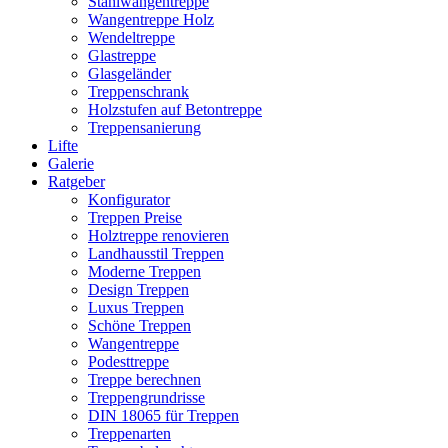
Stahlwangentreppe
Wangentreppe Holz
Wendeltreppe
Glastreppe
Glasgeländer
Treppenschrank
Holzstufen auf Betontreppe
Treppensanierung
Lifte
Galerie
Ratgeber
Konfigurator
Treppen Preise
Holztreppe renovieren
Landhausstil Treppen
Moderne Treppen
Design Treppen
Luxus Treppen
Schöne Treppen
Wangentreppe
Podesttreppe
Treppe berechnen
Treppengrundrisse
DIN 18065 für Treppen
Treppenarten