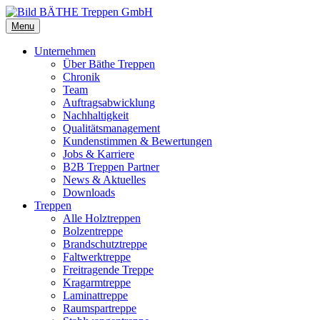
Menu
Unternehmen
Über Bäthe Treppen
Chronik
Team
Auftragsabwicklung
Nachhaltigkeit
Qualitätsmanagement
Kundenstimmen & Bewertungen
Jobs & Karriere
B2B Treppen Partner
News & Aktuelles
Downloads
Treppen
Alle Holztreppen
Bolzentreppe
Brandschutztreppe
Faltwerktreppe
Freitragende Treppe
Kragarmtreppe
Laminattreppe
Raumspartreppe