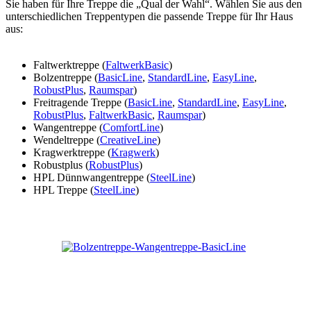
Sie haben für Ihre Treppe die „Qual der Wahl“. Wählen Sie aus den
unterschiedlichen Treppentypen die passende Treppe für Ihr Haus
aus:
Faltwerktreppe (
FaltwerkBasic
)
Bolzentreppe (
BasicLine
,
StandardLine
,
EasyLine
,
RobustPlus
,
Raumspar
)
Freitragende Treppe (
BasicLine
,
StandardLine
,
EasyLine
,
RobustPlus
,
FaltwerkBasic
,
Raumspar
)
Wangentreppe (
ComfortLine
)
Wendeltreppe (
CreativeLine
)
Kragwerktreppe (
Kragwerk
)
Robustplus (
RobustPlus
)
HPL Dünnwangentreppe (
SteelLine
)
HPL Treppe (
SteelLine
)