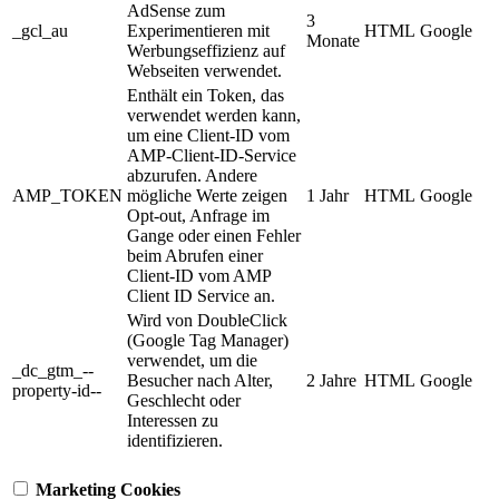
AdSense zum
3
_gcl_au
Experimentieren mit
HTML
Google
Monate
Werbungseffizienz auf
Webseiten verwendet.
Enthält ein Token, das
verwendet werden kann,
um eine Client-ID vom
AMP-Client-ID-Service
abzurufen. Andere
AMP_TOKEN
mögliche Werte zeigen
1 Jahr
HTML
Google
Opt-out, Anfrage im
Gange oder einen Fehler
beim Abrufen einer
Client-ID vom AMP
Client ID Service an.
Wird von DoubleClick
(Google Tag Manager)
verwendet, um die
_dc_gtm_--
Besucher nach Alter,
2 Jahre
HTML
Google
property-id--
Geschlecht oder
Interessen zu
identifizieren.
Marketing Cookies