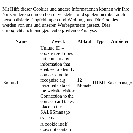
Mit Hilfe dieser Cookies und andere Informationen können wir Ihre
Nutzerinteressen noch besser verstehen und spielen hierüber auch
personalisierte Empfehlungen und Werbung aus. ​Die Cookies
werden von uns und unseren Werbepartnern gesetzt. Dies
ermöglicht auch eine geräteübergreifende Analyse.
Name
Zweck
Ablauf
Typ
Anbieter
Unique ID –
cookie itself does
not contain any
information that
enables to identify
contacts and to
recognize e.g.
12
Smuuid
HTML
Salesmanago
personal data of
Monate
the website visitor.
Connection to the
contact card takes
place in the
SALESmanago
system.
A cookie itself
does not contain