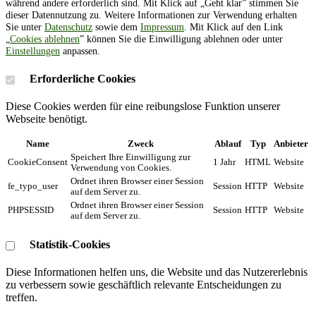
während andere erforderlich sind. Mit Klick auf „Geht klar” stimmen Sie
dieser Datennutzung zu. Weitere Informationen zur Verwendung erhalten
Sie unter
Datenschutz
sowie dem
Impressum
. Mit Klick auf den Link
„
Cookies ablehnen
” können Sie die Einwilligung ablehnen oder unter
Einstellungen
anpassen.
Erforderliche Cookies
Diese Cookies werden für eine reibungslose Funktion unserer
Webseite benötigt.
Name
Zweck
Ablauf
Typ
Anbieter
Speichert Ihre Einwilligung zur
CookieConsent
1 Jahr
HTML
Website
Verwendung von Cookies.
Ordnet ihren Browser einer Session
fe_typo_user
Session
HTTP
Website
auf dem Server zu.
Ordnet ihren Browser einer Session
PHPSESSID
Session
HTTP
Website
auf dem Server zu.
Statistik-Cookies
Diese Informationen helfen uns, die Website und das Nutzererlebnis
zu verbessern sowie geschäftlich relevante Entscheidungen zu
treffen.