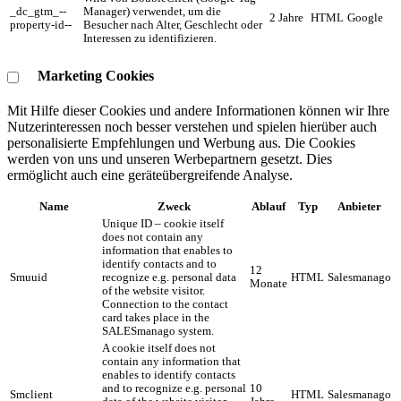
_dc_gtm_--
Manager) verwendet, um die
2 Jahre
HTML
Google
property-id--
Besucher nach Alter, Geschlecht oder
Interessen zu identifizieren.
Marketing Cookies
Mit Hilfe dieser Cookies und andere Informationen können wir Ihre
Nutzerinteressen noch besser verstehen und spielen hierüber auch
personalisierte Empfehlungen und Werbung aus. ​Die Cookies
werden von uns und unseren Werbepartnern gesetzt. Dies
ermöglicht auch eine geräteübergreifende Analyse.
Name
Zweck
Ablauf
Typ
Anbieter
Unique ID – cookie itself
does not contain any
information that enables to
identify contacts and to
12
Smuuid
recognize e.g. personal data
HTML
Salesmanago
Monate
of the website visitor.
Connection to the contact
card takes place in the
SALESmanago system.
A cookie itself does not
contain any information that
enables to identify contacts
and to recognize e.g. personal
10
Smclient
HTML
Salesmanago