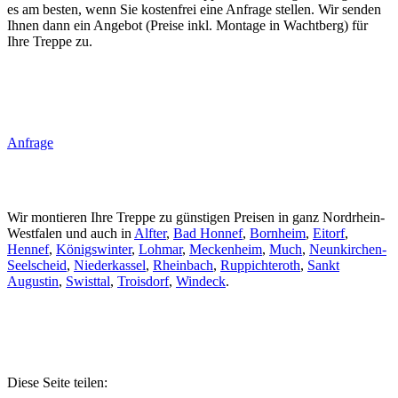
es am besten, wenn Sie kostenfrei eine Anfrage stellen. Wir senden
Ihnen dann ein Angebot (Preise inkl. Montage in Wachtberg) für
Ihre Treppe zu.
Anfrage
Wir montieren Ihre Treppe zu günstigen Preisen in ganz Nordrhein-
Westfalen und auch in
Alfter
,
Bad Honnef
,
Bornheim
,
Eitorf
,
Hennef
,
Königswinter
,
Lohmar
,
Meckenheim
,
Much
,
Neunkirchen-
Seelscheid
,
Niederkassel
,
Rheinbach
,
Ruppichteroth
,
Sankt
Augustin
,
Swisttal
,
Troisdorf
,
Windeck
.
Diese Seite teilen: