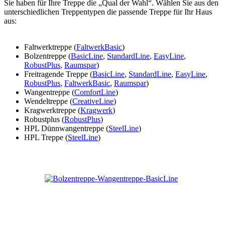
Sie haben für Ihre Treppe die „Qual der Wahl“. Wählen Sie aus den
unterschiedlichen Treppentypen die passende Treppe für Ihr Haus
aus:
Faltwerktreppe (
FaltwerkBasic
)
Bolzentreppe (
BasicLine
,
StandardLine
,
EasyLine
,
RobustPlus
,
Raumspar
)
Freitragende Treppe (
BasicLine
,
StandardLine
,
EasyLine
,
RobustPlus
,
FaltwerkBasic
,
Raumspar
)
Wangentreppe (
ComfortLine
)
Wendeltreppe (
CreativeLine
)
Kragwerktreppe (
Kragwerk
)
Robustplus (
RobustPlus
)
HPL Dünnwangentreppe (
SteelLine
)
HPL Treppe (
SteelLine
)