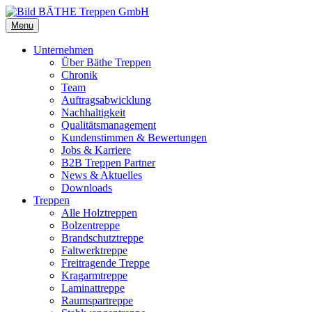
Menu
Unternehmen
Über Bäthe Treppen
Chronik
Team
Auftragsabwicklung
Nachhaltigkeit
Qualitätsmanagement
Kundenstimmen & Bewertungen
Jobs & Karriere
B2B Treppen Partner
News & Aktuelles
Downloads
Treppen
Alle Holztreppen
Bolzentreppe
Brandschutztreppe
Faltwerktreppe
Freitragende Treppe
Kragarmtreppe
Laminattreppe
Raumspartreppe