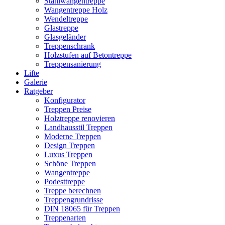
Stahlwangentreppe
Wangentreppe Holz
Wendeltreppe
Glastreppe
Glasgeländer
Treppenschrank
Holzstufen auf Betontreppe
Treppensanierung
Lifte
Galerie
Ratgeber
Konfigurator
Treppen Preise
Holztreppe renovieren
Landhausstil Treppen
Moderne Treppen
Design Treppen
Luxus Treppen
Schöne Treppen
Wangentreppe
Podesttreppe
Treppe berechnen
Treppengrundrisse
DIN 18065 für Treppen
Treppenarten