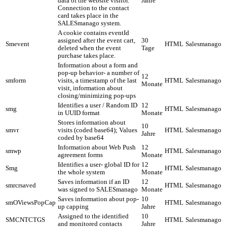
data of the website visitor.
Jahre
Connection to the contact
card takes place in the
SALESmanago system.
A cookie contains eventId
assigned after the event cart,
30
Smevent
HTML
Salesmanago
deleted when the event
Tage
purchase takes place.
Information about a form and
pop-up behavior- a number of
12
smform
visits, a timestamp of the last
HTML
Salesmanago
Monate
visit, information about
closing/minimizing pop-ups
Identifies a user / Random ID
12
smg
HTML
Salesmanago
in UUID format
Monate
Stores information about
10
smvr
visits (coded base64); Values
HTML
Salesmanago
Jahre
coded by base64
Information about Web Push
12
smwp
HTML
Salesmanago
agreement forms
Monate
Identifies a user- global ID for
12
Smg
HTML
Salesmanago
the whole system
Monate
Saves information if an ID
12
smrcrsaved
HTML
Salesmanago
was signed to SALESmanago
Monate
Saves information about pop-
10
smOViewsPopCap
HTML
Salesmanago
up capping
Jahre
Assigned to the identified
10
SMCNTCTGS
HTML
Salesmanago
and monitored contacts
Jahre