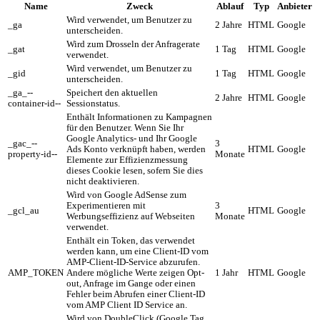
Name
Zweck
Ablauf
Typ
Anbieter
Wird verwendet, um Benutzer zu
_ga
2 Jahre
HTML
Google
unterscheiden.
Wird zum Drosseln der Anfragerate
_gat
1 Tag
HTML
Google
verwendet.
Wird verwendet, um Benutzer zu
_gid
1 Tag
HTML
Google
unterscheiden.
_ga_--
Speichert den aktuellen
2 Jahre
HTML
Google
container-id--
Sessionstatus.
Enthält Informationen zu Kampagnen
für den Benutzer. Wenn Sie Ihr
Google Analytics- und Ihr Google
_gac_--
3
Ads Konto verknüpft haben, werden
HTML
Google
property-id--
Monate
Elemente zur Effizienzmessung
dieses Cookie lesen, sofern Sie dies
nicht deaktivieren.
Wird von Google AdSense zum
Experimentieren mit
3
_gcl_au
HTML
Google
Werbungseffizienz auf Webseiten
Monate
verwendet.
Enthält ein Token, das verwendet
werden kann, um eine Client-ID vom
AMP-Client-ID-Service abzurufen.
AMP_TOKEN
Andere mögliche Werte zeigen Opt-
1 Jahr
HTML
Google
out, Anfrage im Gange oder einen
Fehler beim Abrufen einer Client-ID
vom AMP Client ID Service an.
Wird von DoubleClick (Google Tag