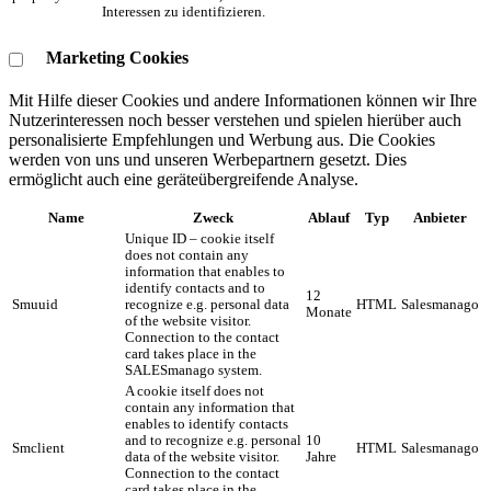
Interessen zu identifizieren.
Marketing Cookies
Mit Hilfe dieser Cookies und andere Informationen können wir Ihre
Nutzerinteressen noch besser verstehen und spielen hierüber auch
personalisierte Empfehlungen und Werbung aus. ​Die Cookies
werden von uns und unseren Werbepartnern gesetzt. Dies
ermöglicht auch eine geräteübergreifende Analyse.
Name
Zweck
Ablauf
Typ
Anbieter
Unique ID – cookie itself
does not contain any
information that enables to
identify contacts and to
12
Smuuid
recognize e.g. personal data
HTML
Salesmanago
Monate
of the website visitor.
Connection to the contact
card takes place in the
SALESmanago system.
A cookie itself does not
contain any information that
enables to identify contacts
and to recognize e.g. personal
10
Smclient
HTML
Salesmanago
data of the website visitor.
Jahre
Connection to the contact
card takes place in the