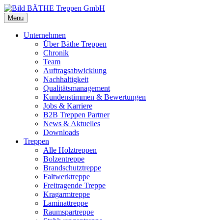
Menu
Unternehmen
Über Bäthe Treppen
Chronik
Team
Auftragsabwicklung
Nachhaltigkeit
Qualitätsmanagement
Kundenstimmen & Bewertungen
Jobs & Karriere
B2B Treppen Partner
News & Aktuelles
Downloads
Treppen
Alle Holztreppen
Bolzentreppe
Brandschutztreppe
Faltwerktreppe
Freitragende Treppe
Kragarmtreppe
Laminattreppe
Raumspartreppe