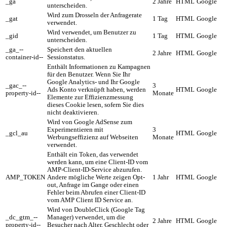
_ga
2 Jahre
HTML
Google
unterscheiden.
Wird zum Drosseln der Anfragerate
_gat
1 Tag
HTML
Google
verwendet.
Wird verwendet, um Benutzer zu
_gid
1 Tag
HTML
Google
unterscheiden.
_ga_--
Speichert den aktuellen
2 Jahre
HTML
Google
container-id--
Sessionstatus.
Enthält Informationen zu Kampagnen
für den Benutzer. Wenn Sie Ihr
Google Analytics- und Ihr Google
_gac_--
3
Ads Konto verknüpft haben, werden
HTML
Google
property-id--
Monate
Elemente zur Effizienzmessung
dieses Cookie lesen, sofern Sie dies
nicht deaktivieren.
Wird von Google AdSense zum
Experimentieren mit
3
_gcl_au
HTML
Google
Werbungseffizienz auf Webseiten
Monate
verwendet.
Enthält ein Token, das verwendet
werden kann, um eine Client-ID vom
AMP-Client-ID-Service abzurufen.
AMP_TOKEN
Andere mögliche Werte zeigen Opt-
1 Jahr
HTML
Google
out, Anfrage im Gange oder einen
Fehler beim Abrufen einer Client-ID
vom AMP Client ID Service an.
Wird von DoubleClick (Google Tag
_dc_gtm_--
Manager) verwendet, um die
2 Jahre
HTML
Google
property-id--
Besucher nach Alter, Geschlecht oder