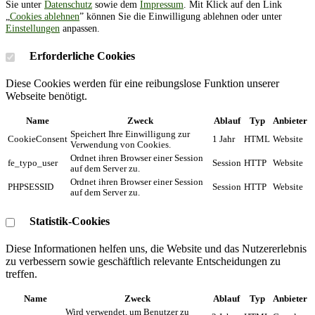
Sie unter
Datenschutz
sowie dem
Impressum
. Mit Klick auf den Link
„
Cookies ablehnen
” können Sie die Einwilligung ablehnen oder unter
Einstellungen
anpassen.
Erforderliche Cookies
Diese Cookies werden für eine reibungslose Funktion unserer
Webseite benötigt.
Name
Zweck
Ablauf
Typ
Anbieter
Speichert Ihre Einwilligung zur
CookieConsent
1 Jahr
HTML
Website
Verwendung von Cookies.
Ordnet ihren Browser einer Session
fe_typo_user
Session
HTTP
Website
auf dem Server zu.
Ordnet ihren Browser einer Session
PHPSESSID
Session
HTTP
Website
auf dem Server zu.
Statistik-Cookies
Diese Informationen helfen uns, die Website und das Nutzererlebnis
zu verbessern sowie geschäftlich relevante Entscheidungen zu
treffen.
Name
Zweck
Ablauf
Typ
Anbieter
Wird verwendet, um Benutzer zu