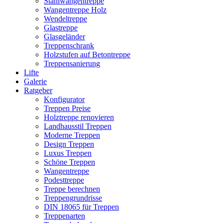
Stahlwangentreppe
Wangentreppe Holz
Wendeltreppe
Glastreppe
Glasgeländer
Treppenschrank
Holzstufen auf Betontreppe
Treppensanierung
Lifte
Galerie
Ratgeber
Konfigurator
Treppen Preise
Holztreppe renovieren
Landhausstil Treppen
Moderne Treppen
Design Treppen
Luxus Treppen
Schöne Treppen
Wangentreppe
Podesttreppe
Treppe berechnen
Treppengrundrisse
DIN 18065 für Treppen
Treppenarten