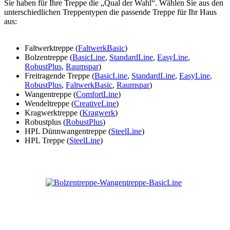
Sie haben für Ihre Treppe die „Qual der Wahl“. Wählen Sie aus den
unterschiedlichen Treppentypen die passende Treppe für Ihr Haus
aus:
Faltwerktreppe (
FaltwerkBasic
)
Bolzentreppe (
BasicLine
,
StandardLine
,
EasyLine
,
RobustPlus
,
Raumspar
)
Freitragende Treppe (
BasicLine
,
StandardLine
,
EasyLine
,
RobustPlus
,
FaltwerkBasic
,
Raumspar
)
Wangentreppe (
ComfortLine
)
Wendeltreppe (
CreativeLine
)
Kragwerktreppe (
Kragwerk
)
Robustplus (
RobustPlus
)
HPL Dünnwangentreppe (
SteelLine
)
HPL Treppe (
SteelLine
)