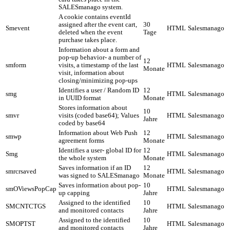
SALESmanago system.
A cookie contains eventId
assigned after the event cart,
30
Smevent
HTML
Salesmanago
deleted when the event
Tage
purchase takes place.
Information about a form and
pop-up behavior- a number of
12
smform
visits, a timestamp of the last
HTML
Salesmanago
Monate
visit, information about
closing/minimizing pop-ups
Identifies a user / Random ID
12
smg
HTML
Salesmanago
in UUID format
Monate
Stores information about
10
smvr
visits (coded base64); Values
HTML
Salesmanago
Jahre
coded by base64
Information about Web Push
12
smwp
HTML
Salesmanago
agreement forms
Monate
Identifies a user- global ID for
12
Smg
HTML
Salesmanago
the whole system
Monate
Saves information if an ID
12
smrcrsaved
HTML
Salesmanago
was signed to SALESmanago
Monate
Saves information about pop-
10
smOViewsPopCap
HTML
Salesmanago
up capping
Jahre
Assigned to the identified
10
SMCNTCTGS
HTML
Salesmanago
and monitored contacts
Jahre
Assigned to the identified
10
SMOPTST
HTML
Salesmanago
and monitored contacts
Jahre