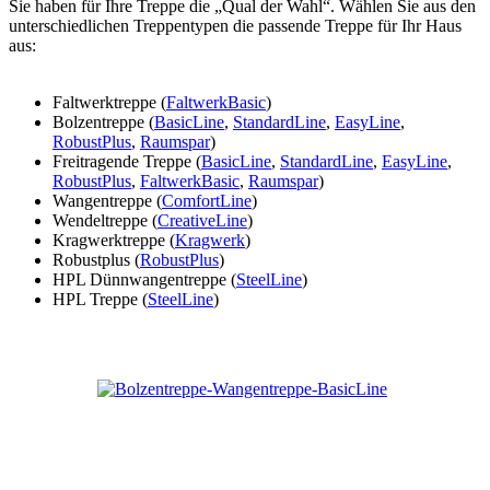
Sie haben für Ihre Treppe die „Qual der Wahl“. Wählen Sie aus den
unterschiedlichen Treppentypen die passende Treppe für Ihr Haus
aus:
Faltwerktreppe (
FaltwerkBasic
)
Bolzentreppe (
BasicLine
,
StandardLine
,
EasyLine
,
RobustPlus
,
Raumspar
)
Freitragende Treppe (
BasicLine
,
StandardLine
,
EasyLine
,
RobustPlus
,
FaltwerkBasic
,
Raumspar
)
Wangentreppe (
ComfortLine
)
Wendeltreppe (
CreativeLine
)
Kragwerktreppe (
Kragwerk
)
Robustplus (
RobustPlus
)
HPL Dünnwangentreppe (
SteelLine
)
HPL Treppe (
SteelLine
)