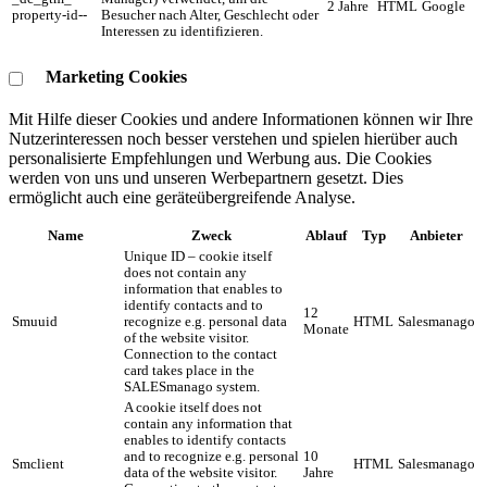
2 Jahre
HTML
Google
property-id--
Besucher nach Alter, Geschlecht oder
Interessen zu identifizieren.
Marketing Cookies
Mit Hilfe dieser Cookies und andere Informationen können wir Ihre
Nutzerinteressen noch besser verstehen und spielen hierüber auch
personalisierte Empfehlungen und Werbung aus. ​Die Cookies
werden von uns und unseren Werbepartnern gesetzt. Dies
ermöglicht auch eine geräteübergreifende Analyse.
Name
Zweck
Ablauf
Typ
Anbieter
Unique ID – cookie itself
does not contain any
information that enables to
identify contacts and to
12
Smuuid
recognize e.g. personal data
HTML
Salesmanago
Monate
of the website visitor.
Connection to the contact
card takes place in the
SALESmanago system.
A cookie itself does not
contain any information that
enables to identify contacts
and to recognize e.g. personal
10
Smclient
HTML
Salesmanago
data of the website visitor.
Jahre