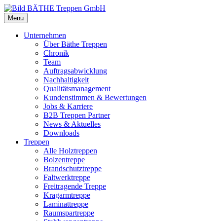
Menu
Unternehmen
Über Bäthe Treppen
Chronik
Team
Auftragsabwicklung
Nachhaltigkeit
Qualitätsmanagement
Kundenstimmen & Bewertungen
Jobs & Karriere
B2B Treppen Partner
News & Aktuelles
Downloads
Treppen
Alle Holztreppen
Bolzentreppe
Brandschutztreppe
Faltwerktreppe
Freitragende Treppe
Kragarmtreppe
Laminattreppe
Raumspartreppe