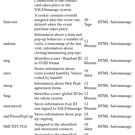
Connection to the contact
card takes place in the
SALESmanago system.
A cookie contains eventId
assigned after the event cart,
30
Smevent
HTML
Salesmanago
deleted when the event
Tage
purchase takes place.
Information about a form and
pop-up behavior- a number of
12
smform
visits, a timestamp of the last
HTML
Salesmanago
Monate
visit, information about
closing/minimizing pop-ups
Identifies a user / Random ID
12
smg
HTML
Salesmanago
in UUID format
Monate
Stores information about
10
smvr
visits (coded base64); Values
HTML
Salesmanago
Jahre
coded by base64
Information about Web Push
12
smwp
HTML
Salesmanago
agreement forms
Monate
Identifies a user- global ID for
12
Smg
HTML
Salesmanago
the whole system
Monate
Saves information if an ID
12
smrcrsaved
HTML
Salesmanago
was signed to SALESmanago
Monate
Saves information about pop-
10
smOViewsPopCap
HTML
Salesmanago
up capping
Jahre
Assigned to the identified
10
SMCNTCTGS
HTML
Salesmanago
and monitored contacts
Jahre
Assigned to the identified
10