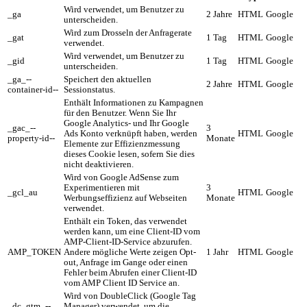
Wird verwendet, um Benutzer zu
_ga
2 Jahre
HTML
Google
unterscheiden.
Wird zum Drosseln der Anfragerate
_gat
1 Tag
HTML
Google
verwendet.
Wird verwendet, um Benutzer zu
_gid
1 Tag
HTML
Google
unterscheiden.
_ga_--
Speichert den aktuellen
2 Jahre
HTML
Google
container-id--
Sessionstatus.
Enthält Informationen zu Kampagnen
für den Benutzer. Wenn Sie Ihr
Google Analytics- und Ihr Google
_gac_--
3
Ads Konto verknüpft haben, werden
HTML
Google
property-id--
Monate
Elemente zur Effizienzmessung
dieses Cookie lesen, sofern Sie dies
nicht deaktivieren.
Wird von Google AdSense zum
Experimentieren mit
3
_gcl_au
HTML
Google
Werbungseffizienz auf Webseiten
Monate
verwendet.
Enthält ein Token, das verwendet
werden kann, um eine Client-ID vom
AMP-Client-ID-Service abzurufen.
AMP_TOKEN
Andere mögliche Werte zeigen Opt-
1 Jahr
HTML
Google
out, Anfrage im Gange oder einen
Fehler beim Abrufen einer Client-ID
vom AMP Client ID Service an.
Wird von DoubleClick (Google Tag
_dc_gtm_--
Manager) verwendet, um die