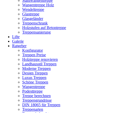
Stahlwangentreppe
Wangentreppe Holz
Wendeltreppe
Glastreppe
Glasgeländer
Treppenschrank
Holzstufen auf Betontreppe
Treppensanierung
Lifte
Galerie
Ratgeber
Konfigurator
Treppen Preise
Holztreppe renovieren
Landhausstil Treppen
Moderne Treppen
Design Treppen
Luxus Treppen
Schöne Treppen
Wangentreppe
Podesttreppe
Treppe berechnen
Treppengrundrisse
DIN 18065 für Treppen
Treppenarten